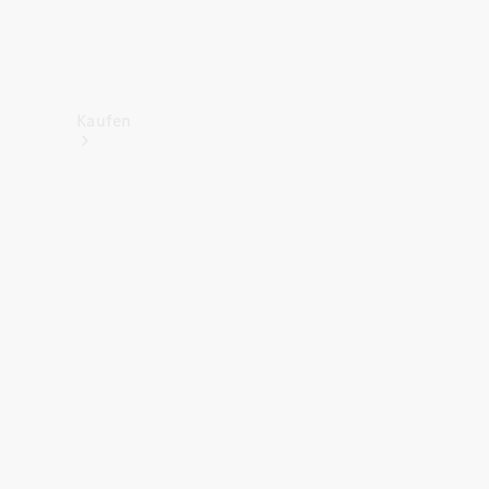
Kaufen
Neuwagenbestand
entdecken
Gebrauchtwagen
finden
Aktionen
Fleet &
Corporate