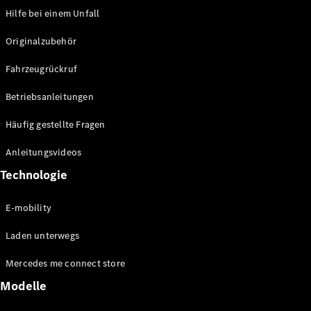
Over-the-Air-
Hilfe bei einem Unfall
Aktualisierungen
Design &
Originalzubehör
Konzeptfahrzeuge
Elektromobilität
Fahrzeugrückruf
Nachhaltigkeit
Betriebsanleitungen
Mercedes-
Häufig gestellte Fragen
Benz
Belgium
Anleitungsvideos
Luxembourg
Technologie
E-mobility
Laden unterwegs
Mercedes me connect store
Modelle