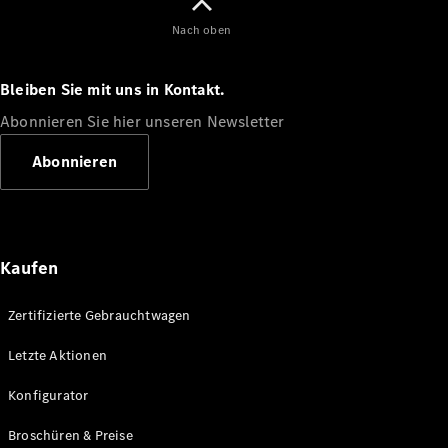
Nach oben
Entdecken
Sie unsere
neuesten
Bleiben Sie mit uns in Kontakt.
Nachrichten
Abonnieren Sie hier unseren Newsletter
Über
Mercedes-
Abonnieren
Benz
Kaufen
Zertifizierte Gebrauchtwagen
Letzte Aktionen
Über uns
Konfigurator
Mercedes-
AMG
Broschüren & Preise
Mercedes-