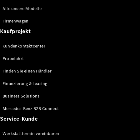
Maybach
Alle unsere Modelle
Saison-
Specials
Firmenwagen
Technologie
und
Kaufprojekt
Innovationen
Kundenkontaktcenter
Probefahrt
Finden Sie einen Händler
Finanzierung & Leasing
Business Solutions
Autonomes
Fahren
Mercedes-Benz B2B Connect
Fahrassistenzsysteme
Service-Kunde
& Sicherheit
MBUX
Werkstatttermin vereinbaren
Multimedia