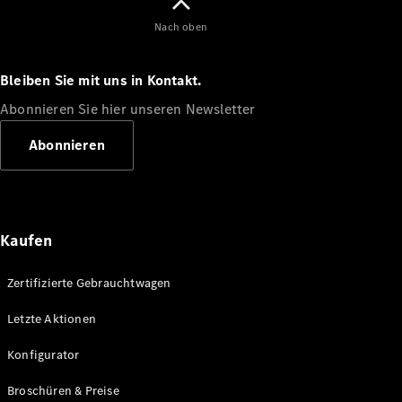
Nach oben
Entdecken
Sie unsere
neuesten
Bleiben Sie mit uns in Kontakt.
Nachrichten
Abonnieren Sie hier unseren Newsletter
Über
Mercedes-
Abonnieren
Benz
Kaufen
Zertifizierte Gebrauchtwagen
Letzte Aktionen
Über uns
Konfigurator
Mercedes-
AMG
Broschüren & Preise
Mercedes-