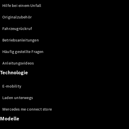
Over-the-Air-
Hilfe bei einem Unfall
Aktualisierungen
Design &
Originalzubehör
Konzeptfahrzeuge
Elektromobilität
Fahrzeugrückruf
Nachhaltigkeit
Betriebsanleitungen
Mercedes-
Häufig gestellte Fragen
Benz
Belgium
Anleitungsvideos
Luxembourg
Technologie
E-mobility
Laden unterwegs
Mercedes me connect store
Modelle