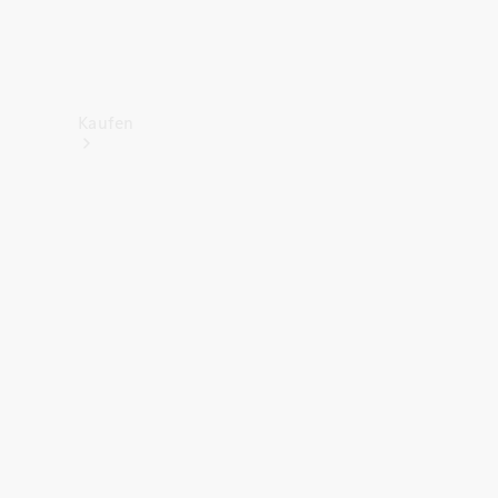
Kaufen
Neuwagenbestand
entdecken
Gebrauchtwagen
finden
Aktionen
Fleet &
Corporate