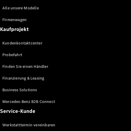
Maybach
Alle unsere Modelle
Saison-
Specials
Firmenwagen
Technologie
und
Kaufprojekt
Innovationen
Kundenkontaktcenter
Probefahrt
Finden Sie einen Händler
Finanzierung & Leasing
Business Solutions
Autonomes
Fahren
Mercedes-Benz B2B Connect
Fahrassistenzsysteme
Service-Kunde
& Sicherheit
MBUX
Werkstatttermin vereinbaren
Multimedia