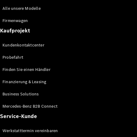
Maybach
Alle unsere Modelle
Saison-
Specials
Firmenwagen
Technologie
und
Kaufprojekt
Innovationen
Kundenkontaktcenter
Probefahrt
Finden Sie einen Händler
Finanzierung & Leasing
Business Solutions
Autonomes
Fahren
Mercedes-Benz B2B Connect
Fahrassistenzsysteme
Service-Kunde
& Sicherheit
MBUX
Werkstatttermin vereinbaren
Multimedia