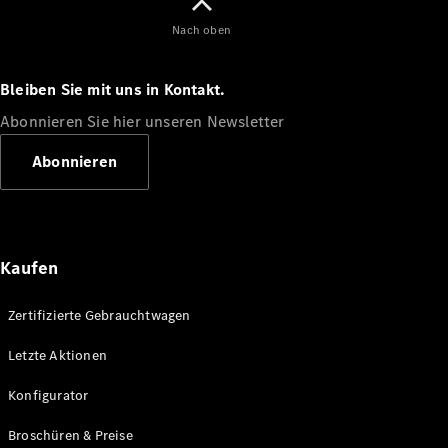
Nach oben
Entdecken
Sie unsere
neuesten
Bleiben Sie mit uns in Kontakt.
Nachrichten
Abonnieren Sie hier unseren Newsletter
Über
Mercedes-
Abonnieren
Benz
Kaufen
Zertifizierte Gebrauchtwagen
Letzte Aktionen
Über uns
Konfigurator
Mercedes-
AMG
Broschüren & Preise
Mercedes-