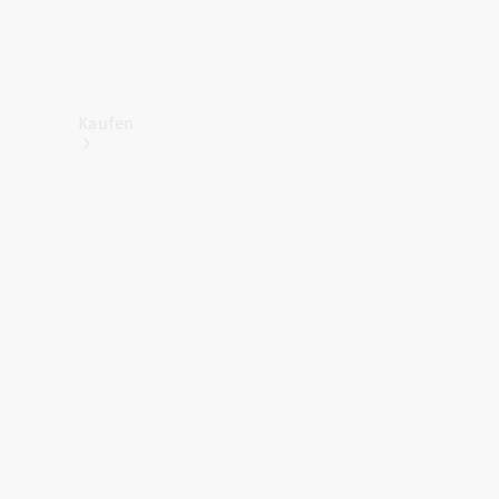
Kaufen
Neuwagenbestand
entdecken
Gebrauchtwagen
finden
Aktionen
Fleet &
Corporate