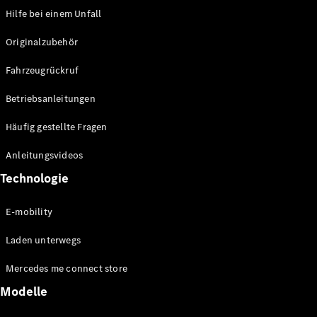
Over-the-Air-
Hilfe bei einem Unfall
Aktualisierungen
Design &
Originalzubehör
Konzeptfahrzeuge
Elektromobilität
Fahrzeugrückruf
Nachhaltigkeit
Betriebsanleitungen
Mercedes-
Häufig gestellte Fragen
Benz
Belgium
Anleitungsvideos
Luxembourg
Technologie
E-mobility
Laden unterwegs
Mercedes me connect store
Modelle