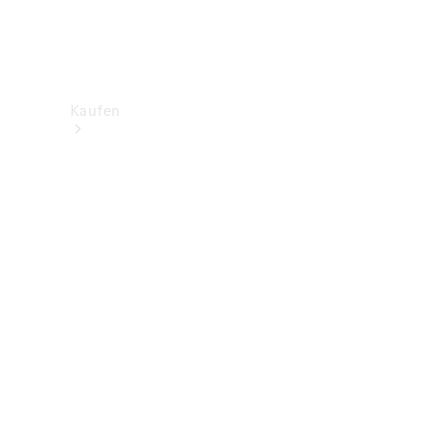
Kaufen
Neuwagenbestand
entdecken
Gebrauchtwagen
finden
Aktionen
Fleet &
Corporate