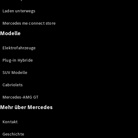
EQE
Elektrisch
Laden unterwegs
SUV
EQS
Elektrisch
Mercedes me connect store
SUV
Mercedes-
Modelle
Maybach
Elektrisch
EQS SUV
Elektrofahrzeuge
GLA
GLA
Neu
Plug-in Hybride
GLA
Neu
Elektrisch
GLB
Elektrisch
SUV Modelle
GLB
GLC
Elektrisch
Cabriolets
GLC
GLC Coupé
Mercedes-AMG GT
GLE
Mehr über Mercedes
GLE
Neu
GLE Coupé
GLE
Kontakt
Neu
Coupé
Geschichte
GLS