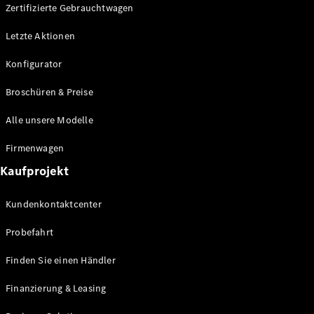
Plug-in-Hybrid Modelle
Zertifizierte Gebrauchtwagen
Letzte Aktionen
Limousine
Konfigurator
Broschüren & Preise
Alle unsere Modelle
Alle
Firmenwagen
Limousinen
Kaufprojekt
CLA
Elektrisch
CLA
Kundenkontaktcenter
C-Klasse
Limousine
Probefahrt
C-Klasse
Elektrisch
Limousine
Finden Sie einen Händler
EQE
Elektrisch
Limousine
Finanzierung & Leasing
EQS
Elektrisch
Limousine