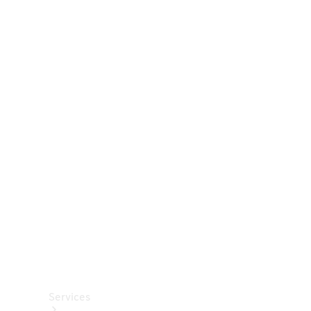
Räder &
Reifen
Zubehör
Mercedes-
Benz
Collection
Autopflege
Services