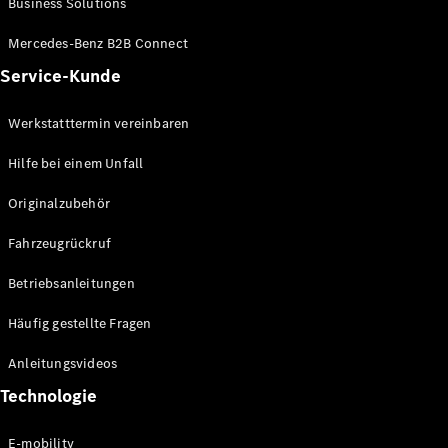
Business Solutions
E-Klasse
Limousine
Mercedes-Benz B2B Connect
S-Klasse
Service-Kunde
S-Klasse
Lang
Mercedes-
Werkstatttermin vereinbaren
Maybach S-
Klasse
Hilfe bei einem Unfall
Originalzubehör
Konfigurator
Mercedes-
Fahrzeugrückruf
Benz Store
SUV
Betriebsanleitungen
Häufig gestellte Fragen
Anleitungsvideos
Technologie
Alle SUVs
EQA
E-mobility
Elektrisch