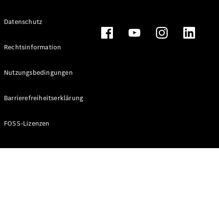
Alle T-
Datenschutz
Modelle
CLA
Shooting
Rechtsinformation
Elektrisch
Brake
CLA
Nutzungsbedingungen
Shooting
Brake
Barrierefreiheitserklärung
C-Klasse T-
Modell
C-Klasse T-
FOSS-Lizenzen
Modell All-
Terrain
E-Klasse T-
Modell
E-Klasse T-
Modell All-
Terrain
Konfigurator