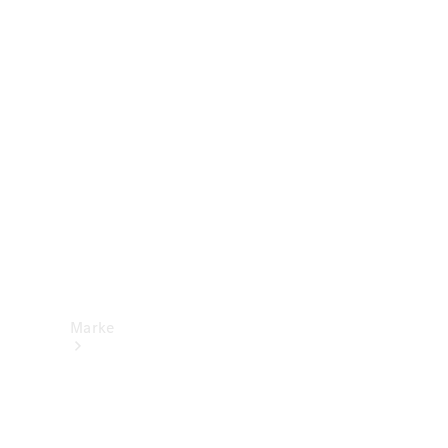
Mercedes-
Benz Apps
Betriebsanleitungen
Support &
Kontakt
Marke