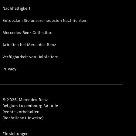
GLS
Neu
Nachhaltigkeit
Mercedes-
Maybach
Entdecken Sie unsere neuesten Nachrichten
GLS SUV
Mercedes-
Mercedes-Benz Collection
Maybach
Neu
GLS SUV
Arbeiten bei Mercedes-Benz
G-Klasse
Elektrisch
Geländewagen
Verfügbarkeit von Halbleitern
G-Klasse
Geländewagen
Privacy
Konfigurator
Mercedes-
Benz Store
© 2026. Mercedes-Benz
T-Modell
Belgium Luxembourg SA. Alle
Rechte vorbehalten
(Rechtliche Hinweise)
Einstellungen