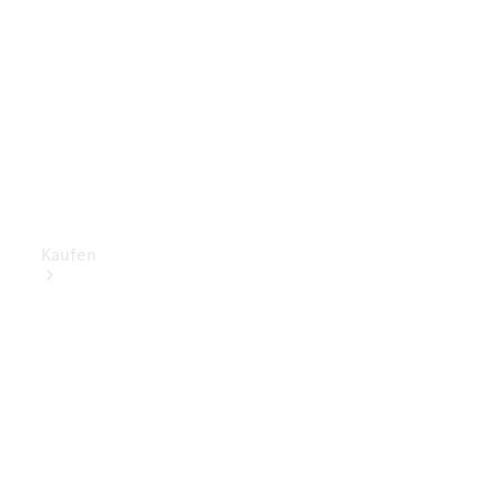
Kaufen
Mercedes-
Benz Store
Gebrauchte