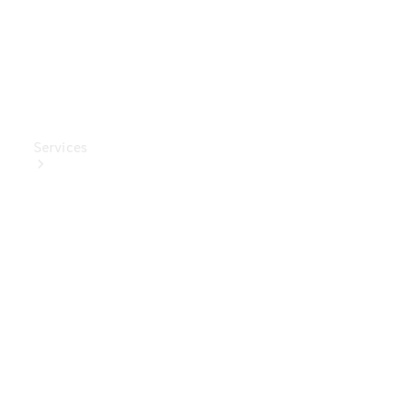
Services
Ladelösungen
Service
Transporter-
Service
Mercedes-
Benz Care