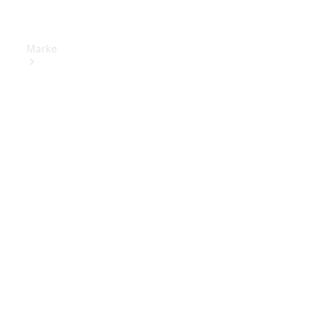
Marke
Elektrisches
Fahren
Übersicht