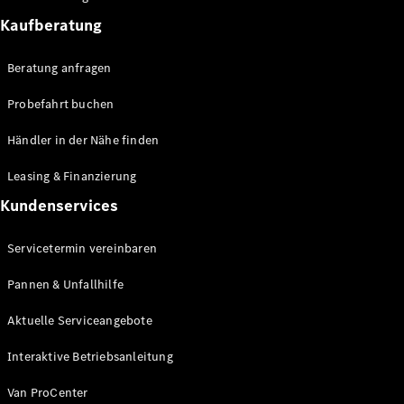
Sprinter
Kaufberatung
Beratung anfragen
Probefahrt buchen
Händler in der Nähe finden
Alle
Sprinter
Leasing & Finanzierung
Sprinter
Kundenservices
Kastenwagen
Sprinter
Tourer
Servicetermin vereinbaren
Sprinter
Fahrgestell
Pannen & Unfallhilfe
Sprinter
Aktuelle Serviceangebote
Fahrgestell
Doppelkabine
Interaktive Betriebsanleitung
Sprinter
Pritschenfahrzeug
Van ProCenter