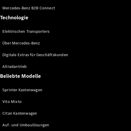
Konfigurator
Mercedes-Benz B2B Connect
Mercedes-
Technologie
Benz Store
Vito
Elektrischen Transporters
Über Mercedes-Benz
Digitale Extras für Geschäftskunden
Allradantrieb
Alle Vito
Vito
Beliebte Modelle
Kastenwagen
Vito Mixto
Sprinter Kastenwagen
Vito Tourer
Vito Mixto
Konfigurator
Citan Kastenwagen
Mercedes-
Benz Store
Auf- und Umbaulösungen
Citan