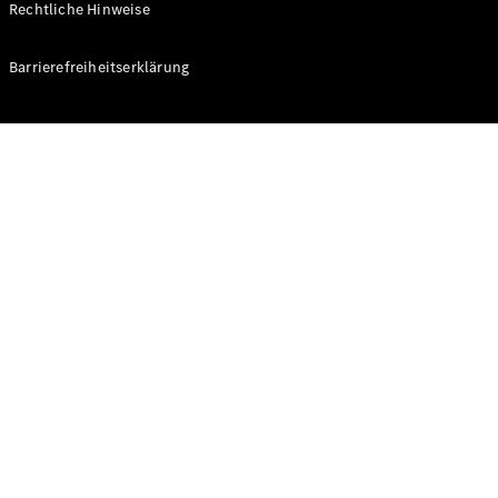
Rechtliche Hinweise
Konfigurator
Barrierefreiheitserklärung
Mercedes-
Benz Store
V-Klasse
V-Klasse
Konfigurator
Mercedes-
Benz Store
eSprinter