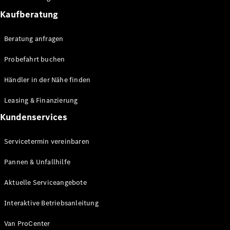
Sprinter
Kaufberatung
Beratung anfragen
Probefahrt buchen
Händler in der Nähe finden
Alle
Sprinter
Leasing & Finanzierung
Sprinter
Kundenservices
Kastenwagen
Sprinter
Tourer
Servicetermin vereinbaren
Sprinter
Fahrgestell
Pannen & Unfallhilfe
Sprinter
Aktuelle Serviceangebote
Fahrgestell
Doppelkabine
Interaktive Betriebsanleitung
Sprinter
Pritschenfahrzeug
Van ProCenter