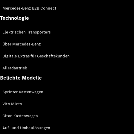
Konfigurator
Mercedes-Benz B2B Connect
Mercedes-
Technologie
Benz Store
Vito
Elektrischen Transporters
Über Mercedes-Benz
Digitale Extras für Geschäftskunden
Allradantrieb
Alle Vito
Vito
Beliebte Modelle
Kastenwagen
Vito Mixto
Sprinter Kastenwagen
Vito Tourer
Vito Mixto
Konfigurator
Citan Kastenwagen
Mercedes-
Benz Store
Auf- und Umbaulösungen
Citan