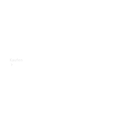
Kaufen
Mercedes-
Benz Store
Gebrauchte