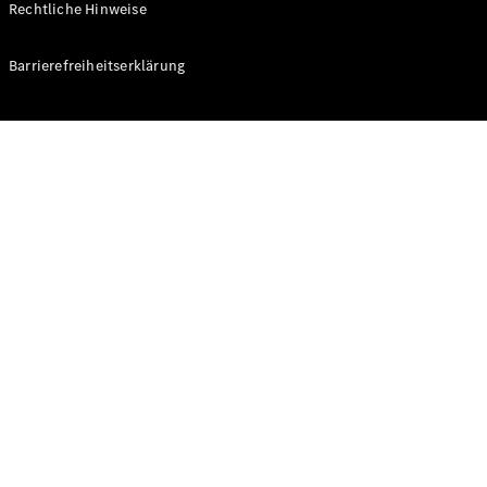
Rechtliche Hinweise
Konfigurator
Barrierefreiheitserklärung
Mercedes-
Benz Store
V-Klasse
V-Klasse
Konfigurator
Mercedes-
Benz Store
eSprinter