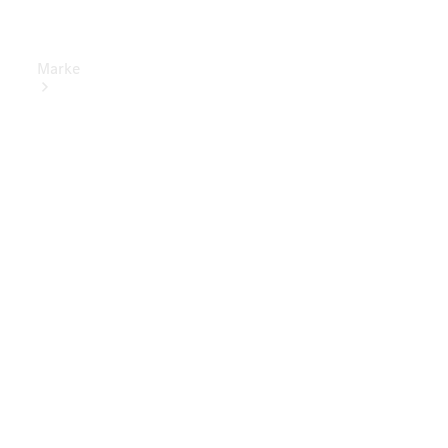
Marke
Elektrisches
Fahren
Übersicht