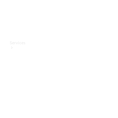
Services
Ladelösungen
Service
Transporter-
Service
Mercedes-
Benz Care