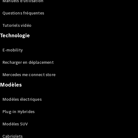
Manuels d'utilisation
Configurateur
Questions fréquentes
Mercedes-
Tutoriels vidéo
Benz Store
Coupé
Technologie
E-mobility
Recharger en déplacement
Mercedes me connect store
Tous les
Coupés
Modèles
CLE Coupé
Mercedes-
Modèles électriques
AMG GT
Coupé
Plug-in Hybrides
Mercedes-
AMG GT
Modèles SUV
Nouveau
Électrique
Coupé 4
Portes
Cabriolets