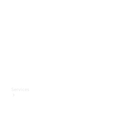
Mercedes-
Benz
Collection
Entretien
de voiture
Services