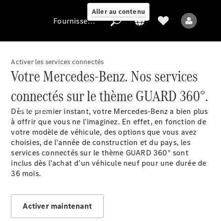
Aller au contenu
Fournisseur / Protection des données
Activer les services connectés
Votre Mercedes-Benz. Nos services
Fournisseur /
Protection des
connectés sur le thème GUARD 360°.
données
Modèles
Dès le premier instant, votre Mercedes-Benz a bien plus
à offrir que vous ne l'imaginez. En effet, en fonction de
votre modèle de véhicule, des options que vous avez
choisies, de l’année de construction et du pays, les
services connectés sur le thème GUARD 360° sont
inclus dès l’achat d’un véhicule neuf pour une durée de
36 mois
.
Tous les modèles
Nouveaux modèles
Activer maintenant