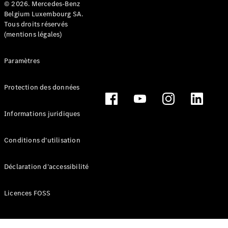
© 2026. Mercedes-Benz
Series
Belgium Luxembourg SA.
Tous droits réservés
(mentions légales)
Configurateur
Mercedes-
Benz Store
Paramètres
Grand Limousine
Protection des données
Informations juridiques
Conditions d'utilisation
VLE
Électrique
Déclaration d’accessibilité
Configurateur
Licences FOSS
Mercedes-
Benz Store
Monospace