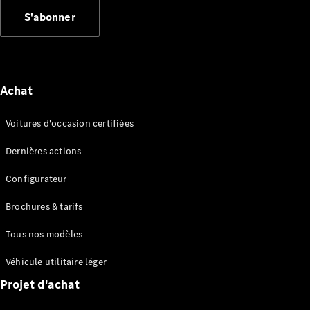
Break
S'abonner
Achat
Tous les
Voitures d'occasion certifiées
Breaks
CLA
Dernières actions
Shooting
Électrique
Brake
Configurateur
CLA
Shooting
Brochures & tarifs
Brake
Classe C
Tous nos modèles
Break
Classe C
Véhicule utilitaire léger
Break All-
Projet d'achat
Terrain
Classe E