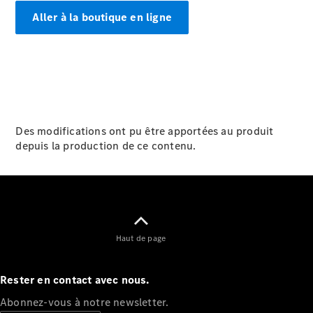
GLE
Nouveau
Aller à la boutique en ligne
Coupé
GLS
GLS
Nouveau
Mercedes-
Maybach
GLS SUV
Mercedes-
Maybach
Nouveau
Des modifications ont pu être apportées au produit
GLS SUV
depuis la production de ce contenu.
Classe G
Véhicule
Électrique
tout-
terrain
Classe G
Véhicule
Haut de page
tout-terrain
Configurateur
Rester en contact avec nous.
Mercedes-
Abonnez-vous à notre newsletter.
Benz Store