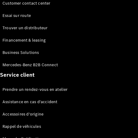
Break
Customer contact center
Classe E
Break All-
Essai sur route
Terrain
Trouver un distributeur
Configurateur
Financement & leasing
Mercedes-
Benz Store
Business Solutions
Hatchback
Mercedes-Benz B2B Connect
Service client
Prendre un rendez-vous en atelier
Tous les
Assistance en cas d'accident
Hatchbacks
Accessoires d'origine
Classe A
Berline
Rappel de véhicules
compacte
Classe B