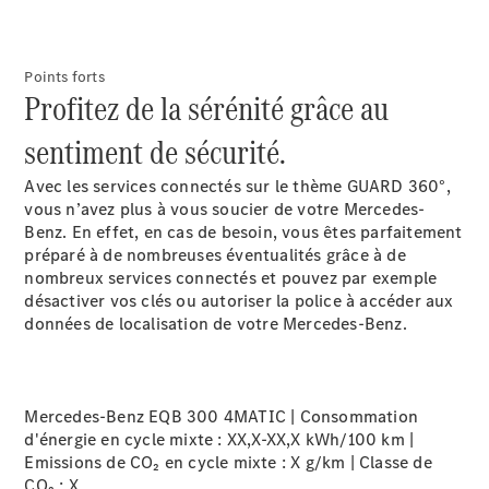
EQS
Électrique
Berline
Classe E
Points forts
Berline
Profitez de la sérénité grâce au
Classe S
Classe S
sentiment de sécurité.
Limousine
Mercedes-
Avec les services connectés sur le thème GUARD 360°,
Maybach
vous n’avez plus à vous soucier de votre Mercedes-
Classe S
Benz. En effet, en cas de besoin, vous êtes parfaitement
préparé à de nombreuses éventualités grâce à de
nombreux services connectés et pouvez par exemple
Configurateur
désactiver vos clés ou autoriser la police à accéder aux
Mercedes-
données de localisation de votre Mercedes-Benz.
Benz Store
SUV
Mercedes-Benz EQB 300 4MATIC | Consommation
d'énergie en cycle mixte : XX,X-XX,X kWh/100 km |
Emissions de CO₂ en cycle mixte : X g/km | Classe de
CO₂ :
X