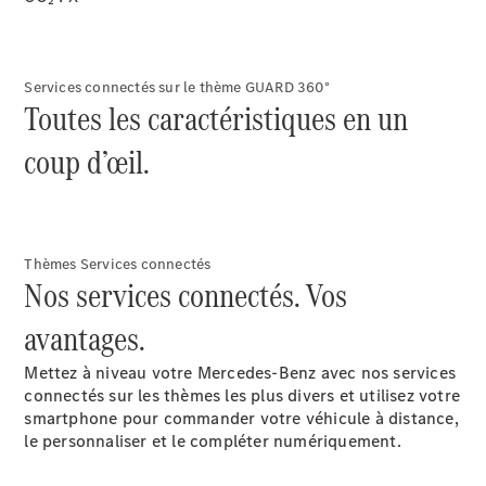
Tous les
SUVs
EQA
Électrique
EQE
Services connectés sur le thème GUARD 360°
Électrique
Toutes les caractéristiques en un
SUV
EQS
Électrique
coup d’œil.
SUV
Mercedes-
Maybach
Électrique
EQS SUV
GLA
Thèmes Services connectés
GLA
Nouveau
Nos services connectés. Vos
GLA
Nouveau
Électrique
GLB
Électrique
avantages.
GLB
GLC
Électrique
Mettez à niveau votre Mercedes-Benz avec nos services
GLC
connectés sur les thèmes les plus divers et utilisez votre
GLC Coupé
smartphone pour commander votre véhicule à distance,
GLE
le personnaliser et le compléter numériquement.
GLE
Nouveau
GLE Coupé