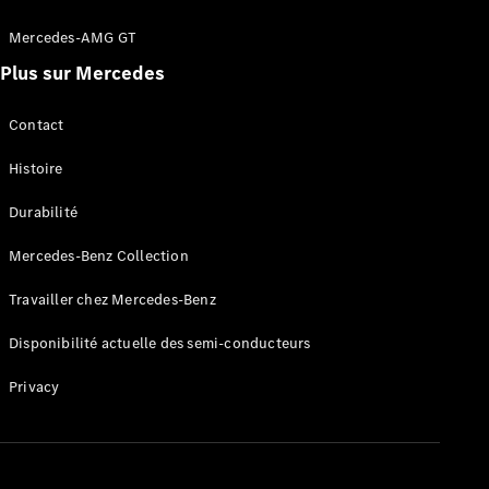
Mercedes-AMG GT
Configurateur
Plus sur Mercedes
Mercedes-
Benz Store
Cabriolet
Contact
Histoire
Durabilité
Mercedes-Benz Collection
Tous les
Cabriolets
Travailler chez Mercedes-Benz
CLE
Disponibilité actuelle des semi-conducteurs
Cabriolet
Mercedes-
Privacy
AMG SL
Roadster
Mercedes-
Maybach SL
Monogram