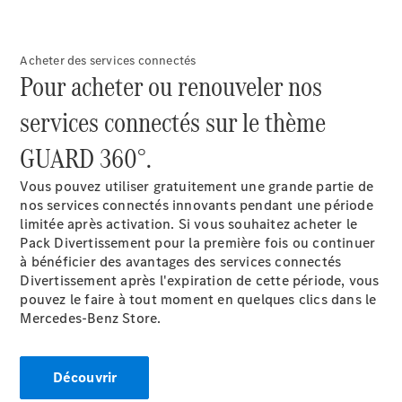
Modèles électriques
Modèles Plug-in Hybrid
Acheter des services connectés
Pour acheter ou renouveler nos
Berline
services connectés sur le thème
GUARD 360°.
Vous pouvez utiliser gratuitement une grande partie de
nos services connectés innovants pendant une période
Tous les
limitée après activation. Si vous souhaitez acheter le
Berlines
Pack Divertissement pour la première fois ou continuer
CLA
Électrique
à bénéficier des avantages des services connectés
CLA
Divertissement après l'expiration de cette période, vous
Classe C
pouvez le faire à tout moment en quelques clics dans le
Berline
Mercedes-Benz Store.
Classe
C
Électrique
Berline
EQE
Découvrir
Électrique
Berline