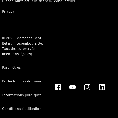
Luxembourg
Disponibilité actuelle des semi-conducteurs
Privacy
© 2026. Mercedes-Benz
Belgium Luxembourg SA.
Tous droits réservés
(mentions légales)
Travailler
Paramètres
chez
Mercedes-
Benz
Protection des données
Nous
contacter
Informations juridiques
Conditions d'utilisation