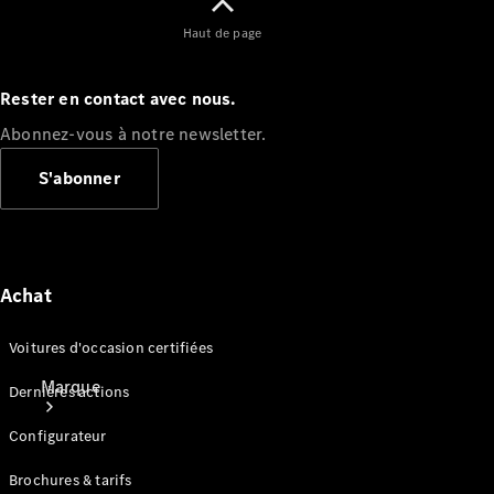
Applications
Haut de page
Mercedes-
Benz
Manuels
Rester en contact avec nous.
d'utilisation
Assistance
Abonnez-vous à notre newsletter.
et contact
S'abonner
Achat
Voitures d'occasion certifiées
Marque
Dernières actions
Configurateur
Brochures & tarifs