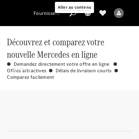
Aller au contenu
Fournisseur / Protection des données
Découvrez et comparez votre
Fournisseur /
nouvelle Mercedes en ligne
Protection des
données
● Demandez directement votre offre en ligne ●
Modèles
Offres attractives ● Délais de livraison courts ●
Comparez facilement
Tous les modèles
Nouveaux modèles