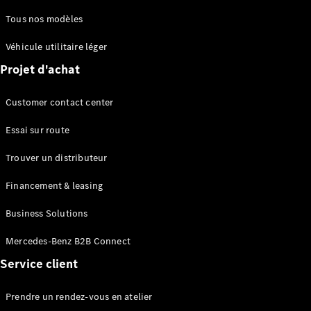
Tous nos modèles
Découvrez
Véhicule utilitaire léger
nos
Projet d'achat
dernières
actualités
À propos
Customer contact center
de
Essai sur route
Mercedes-
Benz
Trouver un distributeur
Financement & leasing
Business Solutions
Mercedes-Benz B2B Connect
Service client
Prendre un rendez-vous en atelier