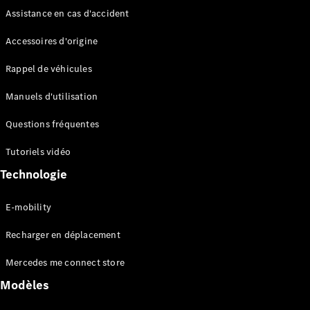
Qui
Assistance en cas d'accident
sommes-
nous ?
Accessoires d'origine
Mercedes-
AMG
Rappel de véhicules
Mercedes-
MAYBACH
Manuels d'utilisation
Spécialités
saisonnières
Questions fréquentes
Technologie
et
Tutoriels vidéo
innovations
Technologie
E-mobility
Recharger en déplacement
Mercedes me connect store
Modèles
Conduite