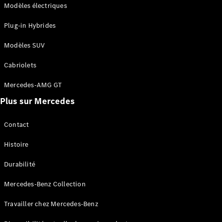
Modèles électriques
autonome
Systèmes
Plug-in Hybrides
d'assistance
à la
Modèles SUV
conduite et
sécurité
Cabriolets
Multimédia
MBUX
Mercedes-AMG GT
Mises à jour
Plus sur Mercedes
en direct
Design et
concept
Contact
cars
Électromobilité
Histoire
Développement
durable
Durabilité
Mercedes-Benz Collection
Mercedes-
Benz
Travailler chez Mercedes-Benz
Belgium