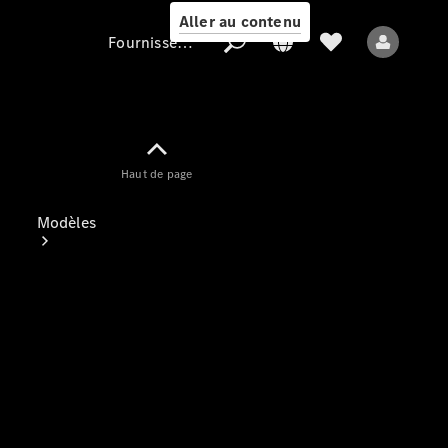
Aller au contenu
Fournisseur / Protection des données
Fournisseur /
Haut de page
Protection des
données
Modèles
Tous les modèles
Nouveaux modèles