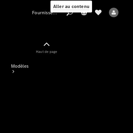
Aller au contenu
Fournisseur / Protection des données
Fournisseur /
Haut de page
Protection des
données
Modèles
Tous les modèles
Nouveaux modèles