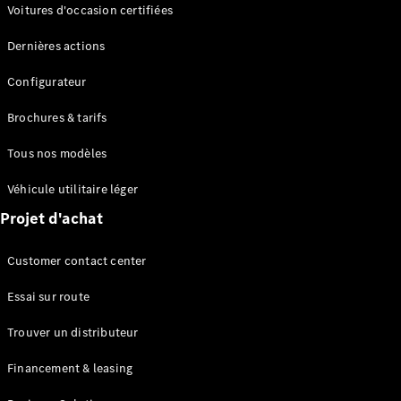
Modèles électriques
Voitures d'occasion certifiées
Modèles Plug-in Hybrid
Dernières actions
Berline
Configurateur
Brochures & tarifs
Tous nos modèles
Véhicule utilitaire léger
Tous les
Projet d'achat
Berlines
CLA
Électrique
Customer contact center
CLA
Classe C
Essai sur route
Berline
Classe
Trouver un distributeur
C
Électrique
Berline
Financement & leasing
EQE
Électrique
Berline