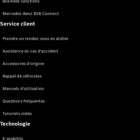
Business Solutions
EQS
Électrique
Berline
Mercedes-Benz B2B Connect
Classe E
Service client
Berline
Classe S
Classe S
Prendre un rendez-vous en atelier
Limousine
Mercedes-
Assistance en cas d'accident
Maybach
Classe S
Accessoires d'origine
Rappel de véhicules
Configurateur
Mercedes-
Manuels d'utilisation
Benz Store
SUV
Questions fréquentes
Tutoriels vidéo
Technologie
E-mobility