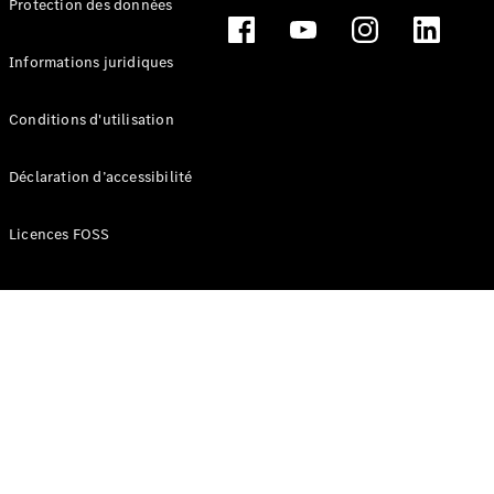
Protection des données
Break
Informations juridiques
Conditions d'utilisation
Tous les
Déclaration d’accessibilité
Breaks
CLA
Licences FOSS
Shooting
Électrique
Brake
CLA
Shooting
Brake
Classe C
Break
Classe C
Break All-
Terrain
Classe E