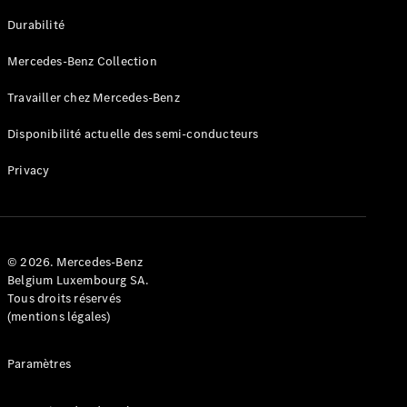
GLE
Nouveau
Durabilité
Coupé
GLS
Mercedes-Benz Collection
GLS
Nouveau
Mercedes-
Travailler chez Mercedes-Benz
Maybach
GLS SUV
Disponibilité actuelle des semi-conducteurs
Mercedes-
Maybach
Nouveau
Privacy
GLS SUV
Classe G
Véhicule
Électrique
tout-
terrain
© 2026. Mercedes-Benz
Classe G
Belgium Luxembourg SA.
Véhicule
Tous droits réservés
tout-terrain
(mentions légales)
Configurateur
Paramètres
Mercedes-
Benz Store