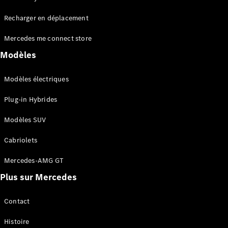
Tous les
Recharger en déplacement
SUVs
EQA
Électrique
Mercedes me connect store
EQE
Électrique
SUV
Modèles
EQS
Électrique
SUV
Modèles électriques
Mercedes-
Maybach
Électrique
Plug-in Hybrides
EQS SUV
GLA
Modèles SUV
GLA
Nouveau
GLA
Nouveau
Électrique
Cabriolets
GLB
Électrique
GLB
Mercedes-AMG GT
GLC
Électrique
Plus sur Mercedes
GLC
GLC Coupé
GLE
Contact
GLE
Nouveau
Histoire
GLE Coupé