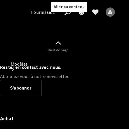
Aller au contenu
Fournisseur / Protection des données
Fournisseur /
Haut de page
Protection des
données
Modèles
Rester en contact avec nous.
Abonnez-vous à notre newsletter.
S'abonner
Tous les modèles
Nouveaux modèles
Achat