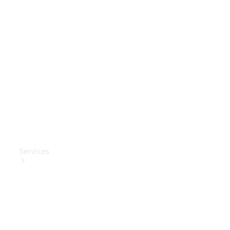
Mercedes-
Benz
Collection
Entretien
de voiture
Services