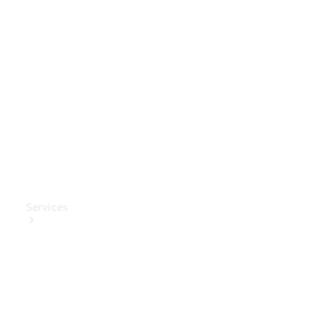
Mercedes-
Benz
Collection
Entretien
de voiture
Services