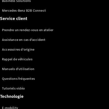
Business Solutions
EQS
Électrique
Berline
Mercedes-Benz B2B Connect
Classe E
Service client
Berline
Classe S
Classe S
Prendre un rendez-vous en atelier
Limousine
Mercedes-
Assistance en cas d'accident
Maybach
Classe S
Accessoires d'origine
Rappel de véhicules
Configurateur
Mercedes-
Manuels d'utilisation
Benz Store
SUV
Questions fréquentes
Tutoriels vidéo
Technologie
E-mobility