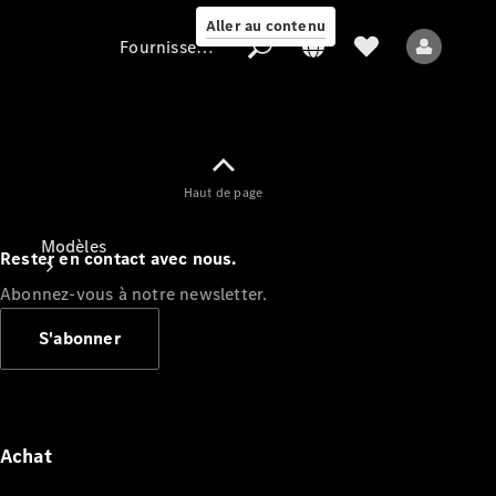
Aller au contenu
Fournisseur / Protection des données
Fournisseur /
Haut de page
Protection des
données
Modèles
Rester en contact avec nous.
Abonnez-vous à notre newsletter.
S'abonner
Tous les modèles
Nouveaux modèles
Achat