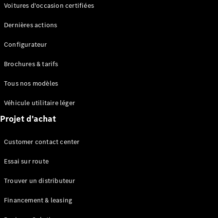
Modèles électriques
Voitures d'occasion certifiées
Modèles Plug-in Hybrid
Dernières actions
Berline
Configurateur
Brochures & tarifs
Tous nos modèles
Véhicule utilitaire léger
Tous les
Projet d'achat
Berlines
CLA
Électrique
Customer contact center
CLA
Classe C
Essai sur route
Berline
Classe
Trouver un distributeur
C
Électrique
Berline
Financement & leasing
EQE
Électrique
Berline