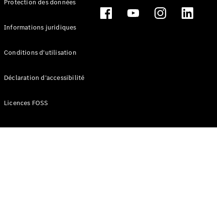
Protection des données
Break
Informations juridiques
Conditions d'utilisation
Tous les
Déclaration d’accessibilité
Breaks
CLA
Licences FOSS
Shooting
Électrique
Brake
CLA
Shooting
Brake
Classe C
Break
Classe C
Break All-
Terrain
Classe E