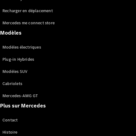
Tous les
Recharger en déplacement
SUVs
EQA
Électrique
Mercedes me connect store
EQE
Électrique
SUV
Modèles
EQS
Électrique
SUV
Modèles électriques
Mercedes-
Maybach
Électrique
Plug-in Hybrides
EQS SUV
GLA
Modèles SUV
GLA
Nouveau
GLA
Nouveau
Électrique
Cabriolets
GLB
Électrique
GLB
Mercedes-AMG GT
GLC
Électrique
Plus sur Mercedes
GLC
GLC Coupé
GLE
Contact
GLE
Nouveau
Histoire
GLE Coupé