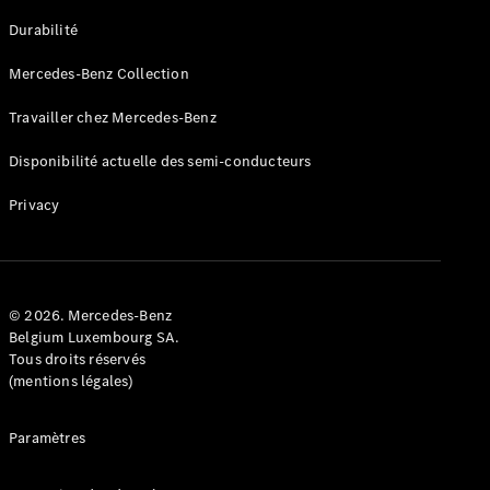
GLE
Nouveau
Durabilité
Coupé
GLS
Mercedes-Benz Collection
GLS
Nouveau
Mercedes-
Travailler chez Mercedes-Benz
Maybach
GLS SUV
Disponibilité actuelle des semi-conducteurs
Mercedes-
Maybach
Nouveau
Privacy
GLS SUV
Classe G
Véhicule
Électrique
tout-
terrain
© 2026. Mercedes-Benz
Classe G
Belgium Luxembourg SA.
Véhicule
Tous droits réservés
tout-terrain
(mentions légales)
Configurateur
Paramètres
Mercedes-
Benz Store