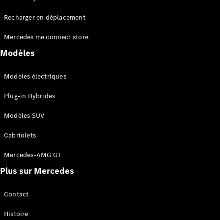
Tous les
Recharger en déplacement
SUVs
EQA
Électrique
Mercedes me connect store
EQE
Électrique
SUV
Modèles
EQS
Électrique
SUV
Modèles électriques
Mercedes-
Maybach
Électrique
Plug-in Hybrides
EQS SUV
GLA
Modèles SUV
GLA
Nouveau
GLA
Nouveau
Électrique
Cabriolets
GLB
Électrique
GLB
Mercedes-AMG GT
GLC
Électrique
Plus sur Mercedes
GLC
GLC Coupé
GLE
Contact
GLE
Nouveau
Histoire
GLE Coupé