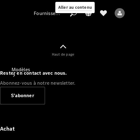
Aller au contenu
Fournisseur / Protection des données
Fournisseur /
Haut de page
Protection des
données
Modèles
Rester en contact avec nous.
Abonnez-vous à notre newsletter.
S'abonner
Tous les modèles
Nouveaux modèles
Achat