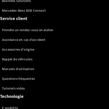
Business Solutions
EQS
Électrique
Berline
Mercedes-Benz B2B Connect
Classe E
Service client
Berline
Classe S
Classe S
Prendre un rendez-vous en atelier
Limousine
Mercedes-
Assistance en cas d'accident
Maybach
Classe S
Accessoires d'origine
Rappel de véhicules
Configurateur
Mercedes-
Manuels d'utilisation
Benz Store
SUV
Questions fréquentes
Tutoriels vidéo
Technologie
E-mobility