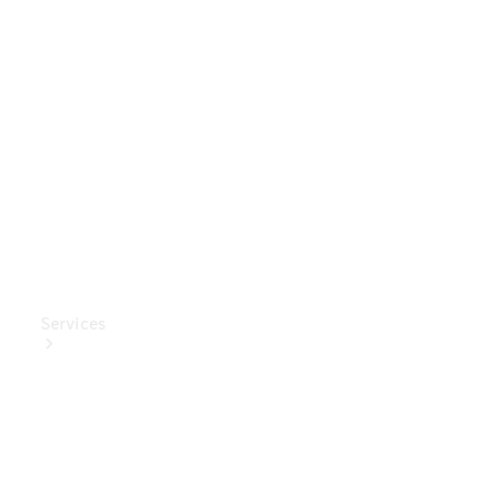
Mercedes-
Benz
Collection
Entretien
de voiture
Services