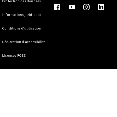
Protection des données
Break
Informations juridiques
Conditions d'utilisation
Tous les
Déclaration d’accessibilité
Breaks
CLA
Licences FOSS
Shooting
Électrique
Brake
CLA
Shooting
Brake
Classe C
Break
Classe C
Break All-
Terrain
Classe E