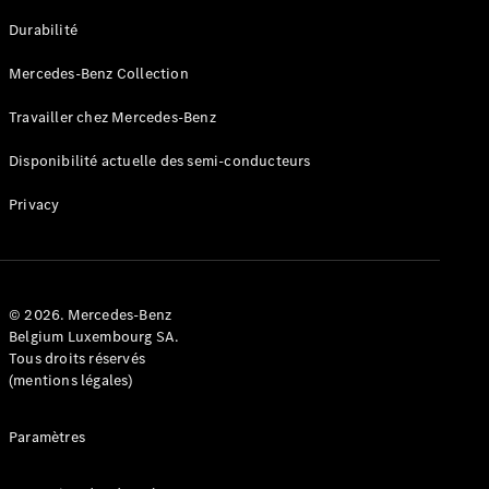
GLE
Nouveau
Durabilité
Coupé
GLS
Mercedes-Benz Collection
GLS
Nouveau
Mercedes-
Travailler chez Mercedes-Benz
Maybach
GLS SUV
Disponibilité actuelle des semi-conducteurs
Mercedes-
Maybach
Nouveau
Privacy
GLS SUV
Classe G
Véhicule
Électrique
tout-
terrain
© 2026. Mercedes-Benz
Classe G
Belgium Luxembourg SA.
Véhicule
Tous droits réservés
tout-terrain
(mentions légales)
Configurateur
Paramètres
Mercedes-
Benz Store