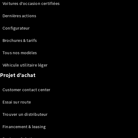
Modèles électriques
Voitures d'occasion certifiées
Modèles Plug-in Hybrid
Dernières actions
Berline
Configurateur
Brochures & tarifs
Tous nos modèles
Véhicule utilitaire léger
Tous les
Projet d'achat
Berlines
CLA
Électrique
Customer contact center
CLA
Classe C
Essai sur route
Berline
Classe
Trouver un distributeur
C
Électrique
Berline
Financement & leasing
EQE
Électrique
Berline