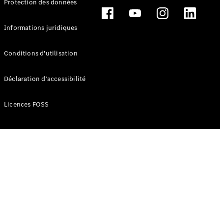
Protection des données
Break
Informations juridiques
Conditions d'utilisation
Tous les
Déclaration d’accessibilité
Breaks
CLA
Licences FOSS
Shooting
Électrique
Brake
CLA
Shooting
Brake
Classe C
Break
Classe C
Break All-
Terrain
Classe E