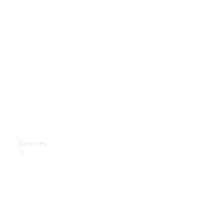
Mercedes-
Benz
Collection
Entretien
de voiture
Services