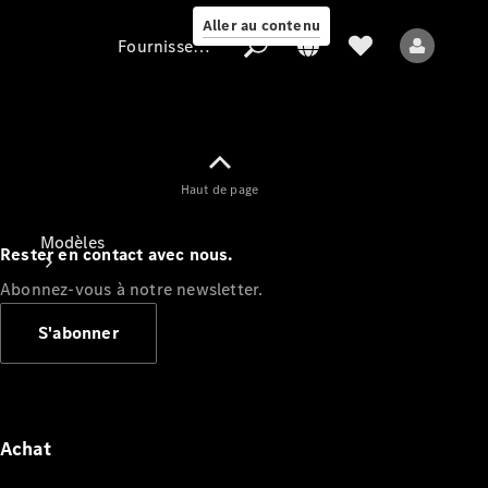
Aller au contenu
Fournisseur / Protection des données
Fournisseur /
Haut de page
Protection des
données
Modèles
Rester en contact avec nous.
Abonnez-vous à notre newsletter.
S'abonner
Tous les modèles
Nouveaux modèles
Achat