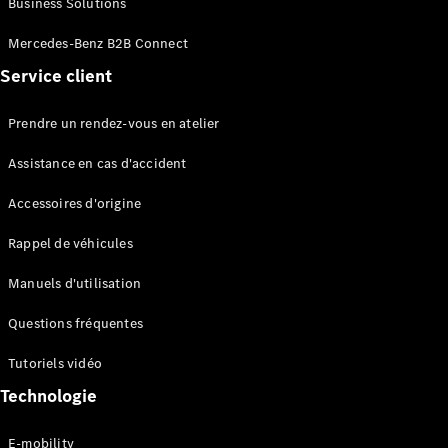
Business Solutions
EQS
Électrique
Berline
Mercedes-Benz B2B Connect
Classe E
Service client
Berline
Classe S
Classe S
Prendre un rendez-vous en atelier
Limousine
Mercedes-
Assistance en cas d'accident
Maybach
Classe S
Accessoires d'origine
Rappel de véhicules
Configurateur
Mercedes-
Manuels d'utilisation
Benz Store
SUV
Questions fréquentes
Tutoriels vidéo
Technologie
E-mobility