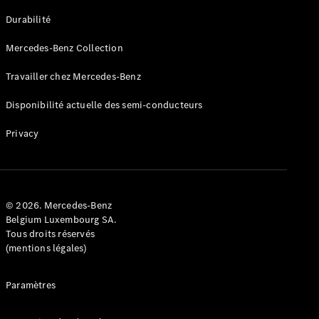
GLE
Nouveau
Durabilité
Coupé
GLS
Mercedes-Benz Collection
GLS
Nouveau
Mercedes-
Travailler chez Mercedes-Benz
Maybach
GLS SUV
Disponibilité actuelle des semi-conducteurs
Mercedes-
Maybach
Nouveau
Privacy
GLS SUV
Classe G
Véhicule
Électrique
tout-
terrain
© 2026. Mercedes-Benz
Classe G
Belgium Luxembourg SA.
Véhicule
Tous droits réservés
tout-terrain
(mentions légales)
Configurateur
Paramètres
Mercedes-
Benz Store