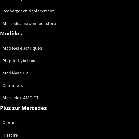
Tous les
Recharger en déplacement
SUVs
EQA
Électrique
Mercedes me connect store
EQE
Électrique
SUV
Modèles
EQS
Électrique
SUV
Modèles électriques
Mercedes-
Maybach
Électrique
Plug-in Hybrides
EQS SUV
GLA
Modèles SUV
GLA
Nouveau
GLA
Nouveau
Électrique
Cabriolets
GLB
Électrique
GLB
Mercedes-AMG GT
GLC
Électrique
Plus sur Mercedes
GLC
GLC Coupé
GLE
Contact
GLE
Nouveau
Histoire
GLE Coupé