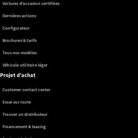
Modèles électriques
Voitures d'occasion certifiées
Modèles Plug-in Hybrid
Dernières actions
Berline
Configurateur
Brochures & tarifs
Tous nos modèles
Véhicule utilitaire léger
Tous les
Projet d'achat
Berlines
CLA
Électrique
Customer contact center
CLA
Classe C
Essai sur route
Berline
Classe
Trouver un distributeur
C
Électrique
Berline
Financement & leasing
EQE
Électrique
Berline