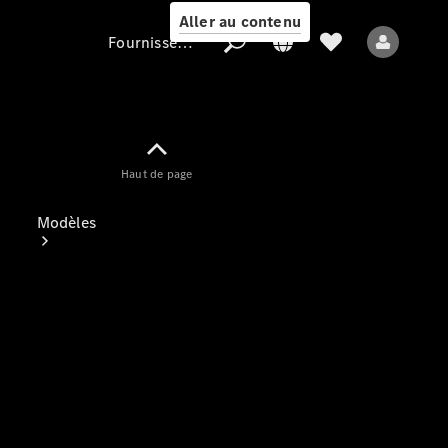
Aller au contenu
Fournisseur / Protection des données
Fournisseur /
Haut de page
Protection des
données
Modèles
Tous les modèles
Nouveaux modèles