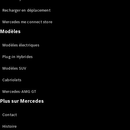
Tous les
Recharger en déplacement
SUVs
EQA
Électrique
Mercedes me connect store
EQE
Électrique
SUV
Modèles
EQS
Électrique
SUV
Modèles électriques
Mercedes-
Maybach
Électrique
Plug-in Hybrides
EQS SUV
GLA
Modèles SUV
GLA
Nouveau
GLA
Nouveau
Électrique
Cabriolets
GLB
Électrique
GLB
Mercedes-AMG GT
GLC
Électrique
Plus sur Mercedes
GLC
GLC Coupé
GLE
Contact
GLE
Nouveau
Histoire
GLE Coupé