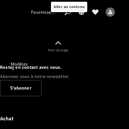
Aller au contenu
Fournisseur / Protection des données
Fournisseur /
Haut de page
Protection des
données
Modèles
Rester en contact avec nous.
Abonnez-vous à notre newsletter.
S'abonner
Tous les modèles
Nouveaux modèles
Achat