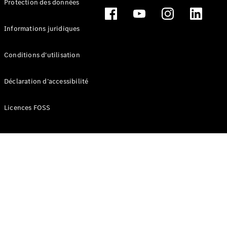
Protection des données
Break
Informations juridiques
Conditions d'utilisation
Tous les
Déclaration d’accessibilité
Breaks
CLA
Licences FOSS
Shooting
Électrique
Brake
CLA
Shooting
Brake
Classe C
Break
Classe C
Break All-
Terrain
Classe E