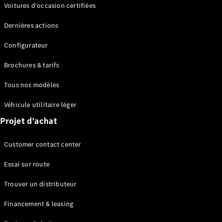
Modèles électriques
Voitures d'occasion certifiées
Modèles Plug-in Hybrid
Dernières actions
Berline
Configurateur
Brochures & tarifs
Tous nos modèles
Véhicule utilitaire léger
Tous les
Projet d'achat
Berlines
CLA
Électrique
Customer contact center
CLA
Classe C
Essai sur route
Berline
Classe
Trouver un distributeur
C
Électrique
Berline
Financement & leasing
EQE
Électrique
Berline