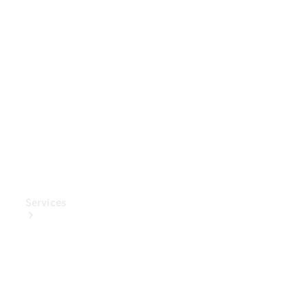
Mercedes-
Benz
Collection
Entretien
de voiture
Services