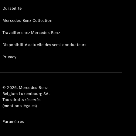
GLE
Nouveau
Durabilité
Coupé
GLS
Mercedes-Benz Collection
GLS
Nouveau
Mercedes-
Travailler chez Mercedes-Benz
Maybach
GLS SUV
Disponibilité actuelle des semi-conducteurs
Mercedes-
Maybach
Nouveau
Privacy
GLS SUV
Classe G
Véhicule
Électrique
tout-
terrain
© 2026. Mercedes-Benz
Classe G
Belgium Luxembourg SA.
Véhicule
Tous droits réservés
tout-terrain
(mentions légales)
Configurateur
Paramètres
Mercedes-
Benz Store