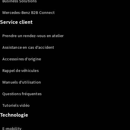
Business Solutions
EQS
Électrique
Berline
Mercedes-Benz B2B Connect
Classe E
Service client
Berline
Classe S
Classe S
Prendre un rendez-vous en atelier
Limousine
Mercedes-
Assistance en cas d'accident
Maybach
Classe S
Accessoires d'origine
Rappel de véhicules
Configurateur
Mercedes-
Manuels d'utilisation
Benz Store
SUV
Questions fréquentes
Tutoriels vidéo
Technologie
E-mobility