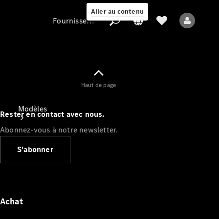
Aller au contenu
Fournisseur / Protection des données
Fournisseur /
Haut de page
Protection des
données
Modèles
Rester en contact avec nous.
Abonnez-vous à notre newsletter.
S'abonner
Tous les modèles
Nouveaux modèles
Achat