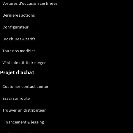
Modèles électriques
Voitures d'occasion certifiées
Modèles Plug-in Hybrid
Dernières actions
Berline
Configurateur
Brochures & tarifs
Tous nos modèles
Véhicule utilitaire léger
Tous les
Projet d'achat
Berlines
CLA
Électrique
Customer contact center
CLA
Classe C
Essai sur route
Berline
Classe
Trouver un distributeur
C
Électrique
Berline
Financement & leasing
EQE
Électrique
Berline