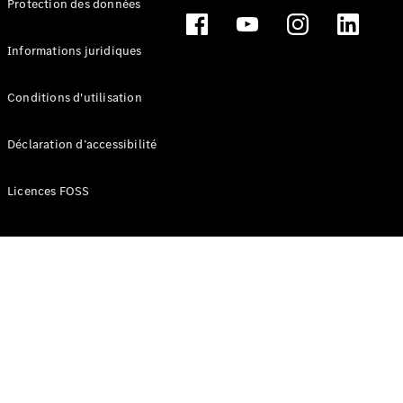
Protection des données
Break
Informations juridiques
Conditions d'utilisation
Tous les
Déclaration d’accessibilité
Breaks
CLA
Licences FOSS
Shooting
Électrique
Brake
CLA
Shooting
Brake
Classe C
Break
Classe C
Break All-
Terrain
Classe E