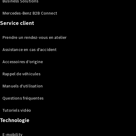
Business Solutions
EQS
Électrique
Berline
Mercedes-Benz B2B Connect
Classe E
Service client
Berline
Classe S
Classe S
Prendre un rendez-vous en atelier
Limousine
Mercedes-
Assistance en cas d'accident
Maybach
Classe S
Accessoires d'origine
Rappel de véhicules
Configurateur
Mercedes-
Manuels d'utilisation
Benz Store
SUV
Questions fréquentes
Tutoriels vidéo
Technologie
E-mobility