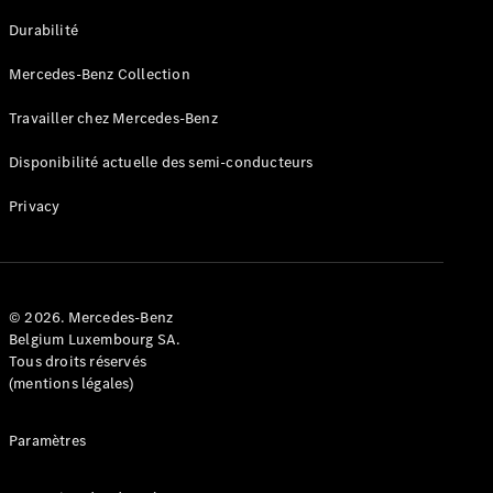
GLE
Nouveau
Durabilité
Coupé
GLS
Mercedes-Benz Collection
GLS
Nouveau
Mercedes-
Travailler chez Mercedes-Benz
Maybach
GLS SUV
Disponibilité actuelle des semi-conducteurs
Mercedes-
Maybach
Nouveau
Privacy
GLS SUV
Classe G
Véhicule
Électrique
tout-
terrain
© 2026. Mercedes-Benz
Classe G
Belgium Luxembourg SA.
Véhicule
Tous droits réservés
tout-terrain
(mentions légales)
Configurateur
Paramètres
Mercedes-
Benz Store