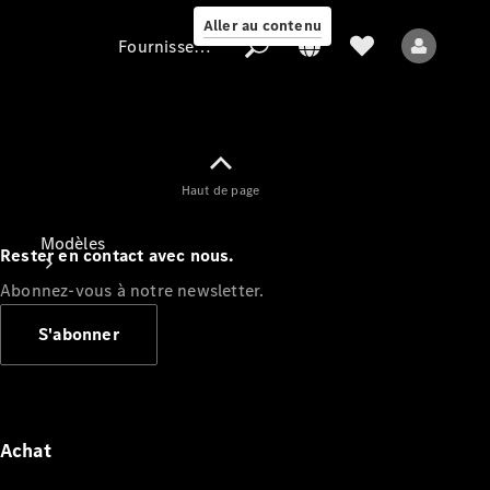
Aller au contenu
Fournisseur / Protection des données
Fournisseur /
Haut de page
Protection des
données
Modèles
Rester en contact avec nous.
Abonnez-vous à notre newsletter.
S'abonner
Tous les modèles
Nouveaux modèles
Achat