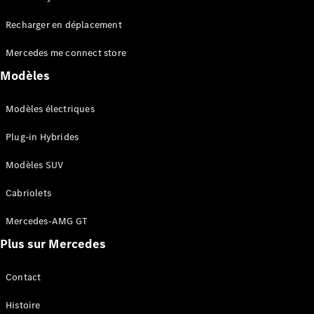
Tous les
Recharger en déplacement
SUVs
EQA
Électrique
Mercedes me connect store
EQE
Électrique
SUV
Modèles
EQS
Électrique
SUV
Modèles électriques
Mercedes-
Maybach
Électrique
Plug-in Hybrides
EQS SUV
GLA
Modèles SUV
GLA
Nouveau
GLA
Nouveau
Électrique
Cabriolets
GLB
Électrique
GLB
Mercedes-AMG GT
GLC
Électrique
Plus sur Mercedes
GLC
GLC Coupé
GLE
Contact
GLE
Nouveau
Histoire
GLE Coupé