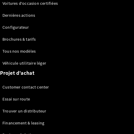
Modèles électriques
Voitures d'occasion certifiées
Modèles Plug-in Hybrid
Dernières actions
Berline
Configurateur
Brochures & tarifs
Tous nos modèles
Véhicule utilitaire léger
Tous les
Projet d'achat
Berlines
CLA
Électrique
Customer contact center
CLA
Classe C
Essai sur route
Berline
Classe
Trouver un distributeur
C
Électrique
Berline
Financement & leasing
EQE
Électrique
Berline