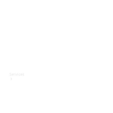
Mercedes-
Benz
Collection
Entretien
de voiture
Services