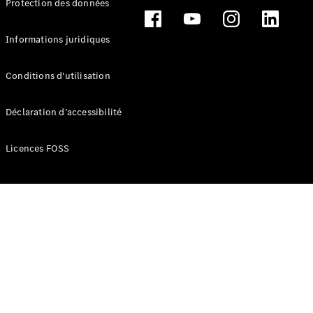
Protection des données
Break
Informations juridiques
Conditions d'utilisation
Tous les
Déclaration d’accessibilité
Breaks
CLA
Licences FOSS
Shooting
Électrique
Brake
CLA
Shooting
Brake
Classe C
Break
Classe C
Break All-
Terrain
Classe E