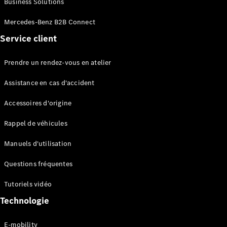
Business Solutions
EQS
Électrique
Berline
Mercedes-Benz B2B Connect
Classe E
Service client
Berline
Classe S
Classe S
Prendre un rendez-vous en atelier
Limousine
Mercedes-
Assistance en cas d'accident
Maybach
Classe S
Accessoires d'origine
Rappel de véhicules
Configurateur
Mercedes-
Manuels d'utilisation
Benz Store
SUV
Questions fréquentes
Tutoriels vidéo
Technologie
E-mobility