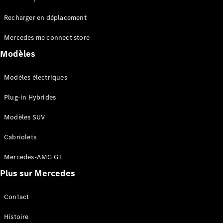
Tous les
Recharger en déplacement
SUVs
EQA
Électrique
Mercedes me connect store
EQE
Électrique
SUV
Modèles
EQS
Électrique
SUV
Modèles électriques
Mercedes-
Maybach
Électrique
Plug-in Hybrides
EQS SUV
GLA
Modèles SUV
GLA
Nouveau
GLA
Nouveau
Électrique
Cabriolets
GLB
Électrique
GLB
Mercedes-AMG GT
GLC
Électrique
Plus sur Mercedes
GLC
GLC Coupé
GLE
Contact
GLE
Nouveau
Histoire
GLE Coupé