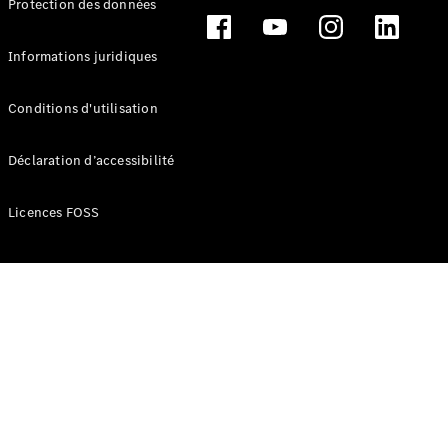
Protection des données
Break
Informations juridiques
Conditions d'utilisation
Tous les
Déclaration d’accessibilité
Breaks
CLA
Licences FOSS
Shooting
Électrique
Brake
CLA
Shooting
Brake
Classe C
Break
Classe C
Break All-
Terrain
Classe E