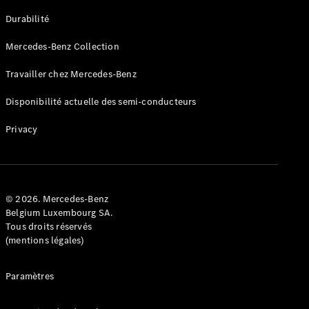
GLE
Nouveau
Durabilité
Coupé
GLS
Mercedes-Benz Collection
GLS
Nouveau
Mercedes-
Travailler chez Mercedes-Benz
Maybach
GLS SUV
Disponibilité actuelle des semi-conducteurs
Mercedes-
Maybach
Nouveau
Privacy
GLS SUV
Classe G
Véhicule
Électrique
tout-
terrain
© 2026. Mercedes-Benz
Classe G
Belgium Luxembourg SA.
Véhicule
Tous droits réservés
tout-terrain
(mentions légales)
Configurateur
Paramètres
Mercedes-
Benz Store