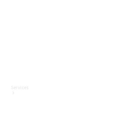
Mercedes-
Benz
Collection
Entretien
de voiture
Services