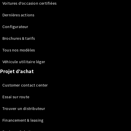
Modèles électriques
Voitures d'occasion certifiées
Modèles Plug-in Hybrid
Dernières actions
Berline
Configurateur
Brochures & tarifs
Tous nos modèles
Véhicule utilitaire léger
Tous les
Projet d'achat
Berlines
CLA
Électrique
Customer contact center
CLA
Classe C
Essai sur route
Berline
Classe
Trouver un distributeur
C
Électrique
Berline
Financement & leasing
EQE
Électrique
Berline