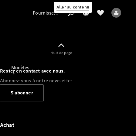
Aller au contenu
Fournisseur / Protection des données
Fournisseur /
Haut de page
Protection des
données
Modèles
Rester en contact avec nous.
Abonnez-vous à notre newsletter.
S'abonner
Tous les modèles
Nouveaux modèles
Achat