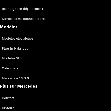
Tous les
Recharger en déplacement
SUVs
EQA
Électrique
Mercedes me connect store
EQE
Électrique
SUV
Modèles
EQS
Électrique
SUV
Modèles électriques
Mercedes-
Maybach
Électrique
Plug-in Hybrides
EQS SUV
GLA
Modèles SUV
GLA
Nouveau
GLA
Nouveau
Électrique
Cabriolets
GLB
Électrique
GLB
Mercedes-AMG GT
GLC
Électrique
Plus sur Mercedes
GLC
GLC Coupé
GLE
Contact
GLE
Nouveau
Histoire
GLE Coupé