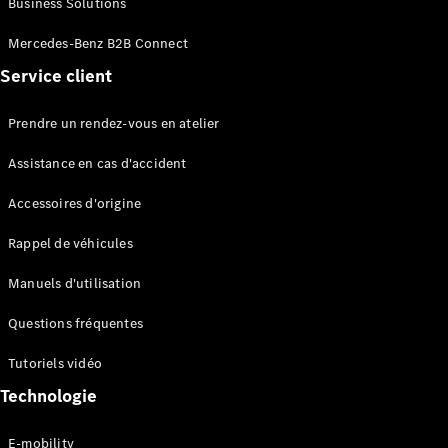
Business Solutions
EQS
Électrique
Berline
Mercedes-Benz B2B Connect
Classe E
Service client
Berline
Classe S
Classe S
Prendre un rendez-vous en atelier
Limousine
Mercedes-
Assistance en cas d'accident
Maybach
Classe S
Accessoires d'origine
Rappel de véhicules
Configurateur
Mercedes-
Manuels d'utilisation
Benz Store
SUV
Questions fréquentes
Tutoriels vidéo
Technologie
E-mobility