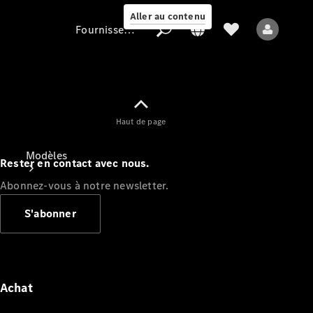
Aller au contenu
Fournisseur / Protection des données
Fournisseur /
Haut de page
Protection des
données
Modèles
Rester en contact avec nous.
Abonnez-vous à notre newsletter.
S'abonner
Tous les modèles
Nouveaux modèles
Achat