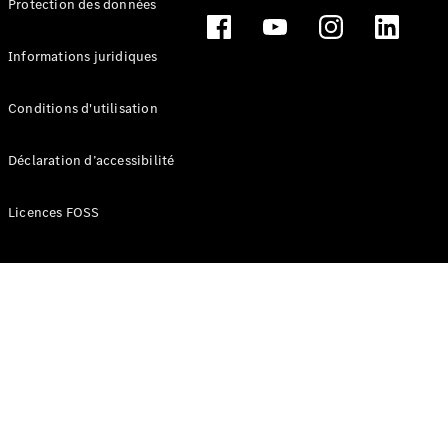
Protection des données
Break
Informations juridiques
Conditions d'utilisation
Tous les
Déclaration d’accessibilité
Breaks
CLA
Licences FOSS
Shooting
Électrique
Brake
CLA
Shooting
Brake
Classe C
Break
Classe C
Break All-
Terrain
Classe E