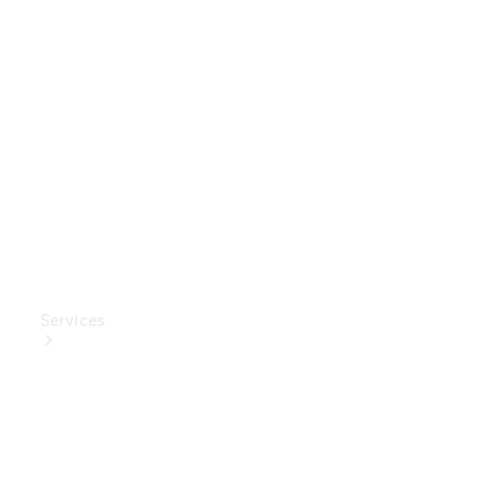
Mercedes-
Benz
Collection
Entretien
de voiture
Services