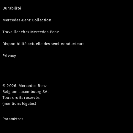
GLE
Nouveau
Durabilité
Coupé
GLS
Mercedes-Benz Collection
GLS
Nouveau
Mercedes-
Travailler chez Mercedes-Benz
Maybach
GLS SUV
Disponibilité actuelle des semi-conducteurs
Mercedes-
Maybach
Nouveau
Privacy
GLS SUV
Classe G
Véhicule
Électrique
tout-
terrain
© 2026. Mercedes-Benz
Classe G
Belgium Luxembourg SA.
Véhicule
Tous droits réservés
tout-terrain
(mentions légales)
Configurateur
Paramètres
Mercedes-
Benz Store