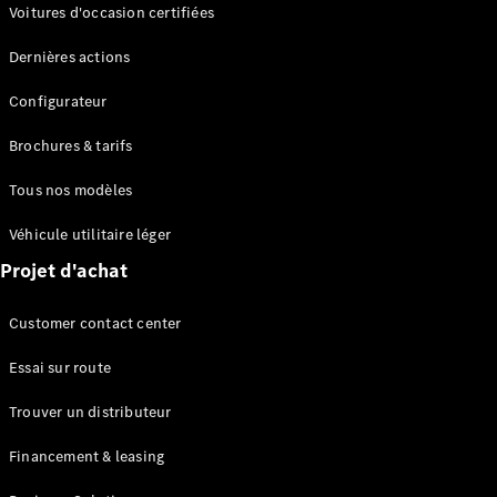
Modèles électriques
Voitures d'occasion certifiées
Modèles Plug-in Hybrid
Dernières actions
Berline
Configurateur
Brochures & tarifs
Tous nos modèles
Véhicule utilitaire léger
Tous les
Projet d'achat
Berlines
CLA
Électrique
Customer contact center
CLA
Classe C
Essai sur route
Berline
Classe
Trouver un distributeur
C
Électrique
Berline
Financement & leasing
EQE
Électrique
Berline