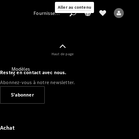
Aller au contenu
Fournisseur / Protection des données
Fournisseur /
Haut de page
Protection des
données
Modèles
Rester en contact avec nous.
Abonnez-vous à notre newsletter.
S'abonner
Tous les modèles
Nouveaux modèles
Achat