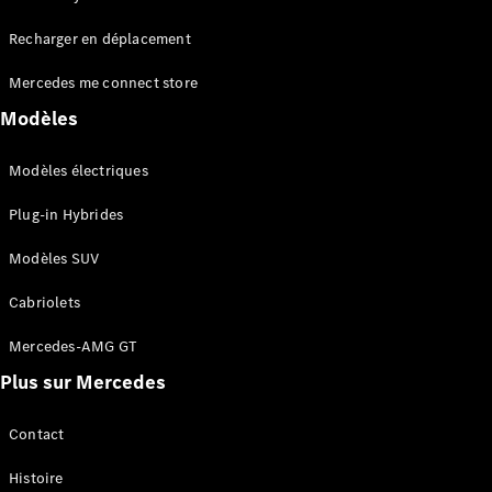
Tous les
Recharger en déplacement
SUVs
EQA
Électrique
Mercedes me connect store
EQE
Électrique
SUV
Modèles
EQS
Électrique
SUV
Modèles électriques
Mercedes-
Maybach
Électrique
Plug-in Hybrides
EQS SUV
GLA
Modèles SUV
GLA
Nouveau
GLA
Nouveau
Électrique
Cabriolets
GLB
Électrique
GLB
Mercedes-AMG GT
GLC
Électrique
Plus sur Mercedes
GLC
GLC Coupé
GLE
Contact
GLE
Nouveau
Histoire
GLE Coupé