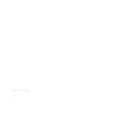
Mercedes-
Benz
Collection
Entretien
de voiture
Services