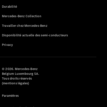
GLE
Nouveau
Durabilité
Coupé
GLS
Mercedes-Benz Collection
GLS
Nouveau
Mercedes-
Travailler chez Mercedes-Benz
Maybach
GLS SUV
Disponibilité actuelle des semi-conducteurs
Mercedes-
Maybach
Nouveau
Privacy
GLS SUV
Classe G
Véhicule
Électrique
tout-
terrain
© 2026. Mercedes-Benz
Classe G
Belgium Luxembourg SA.
Véhicule
Tous droits réservés
tout-terrain
(mentions légales)
Configurateur
Paramètres
Mercedes-
Benz Store