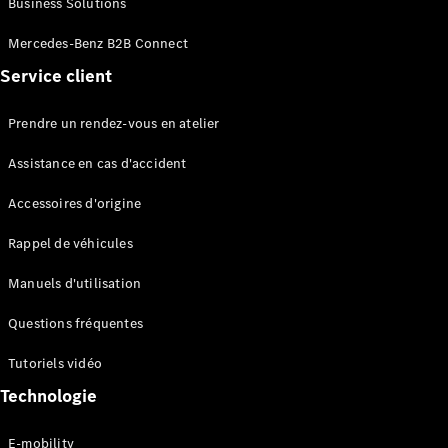
Business Solutions
EQS
Électrique
Berline
Mercedes-Benz B2B Connect
Classe E
Service client
Berline
Classe S
Classe S
Prendre un rendez-vous en atelier
Limousine
Mercedes-
Assistance en cas d'accident
Maybach
Classe S
Accessoires d'origine
Rappel de véhicules
Configurateur
Mercedes-
Manuels d'utilisation
Benz Store
SUV
Questions fréquentes
Tutoriels vidéo
Technologie
E-mobility