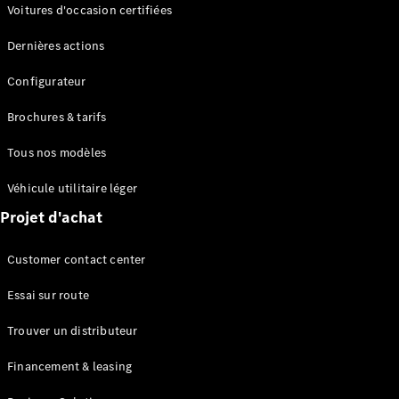
Modèles électriques
Voitures d'occasion certifiées
Modèles Plug-in Hybrid
Dernières actions
Berline
Configurateur
Brochures & tarifs
Tous nos modèles
Véhicule utilitaire léger
Tous les
Projet d'achat
Berlines
CLA
Électrique
Customer contact center
CLA
Classe C
Essai sur route
Berline
Classe
Trouver un distributeur
C
Électrique
Berline
Financement & leasing
EQE
Électrique
Berline