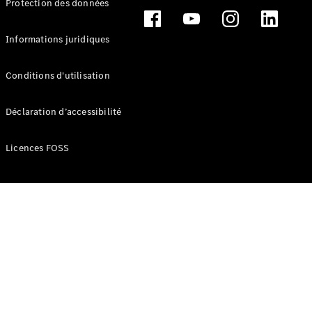
Protection des données
Break
Informations juridiques
Conditions d'utilisation
Tous les
Déclaration d’accessibilité
Breaks
CLA
Licences FOSS
Shooting
Électrique
Brake
CLA
Shooting
Brake
Classe C
Break
Classe C
Break All-
Terrain
Classe E