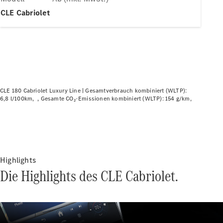
Plug-in-Hybrid Modelle
CLE Cabriolet
Limousine
CLE 180 Cabriolet Luxury Line |
Gesamtverbrauch kombiniert (WLTP):
6,8 l/100km
Gesamte CO₂-Emissionen kombiniert (WLTP): 154 g/km
Alle
Limousinen
CLA
Elektrisch
CLA
C-Klasse
Limousine
Highlights
C-Klasse
Die Highlights des CLE Cabriolet.
Elektrisch
Limousine
EQE
Elektrisch
Limousine
EQS
Elektrisch
Limousine