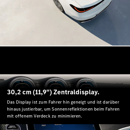
Alle T-
Modelle
CLA
Shooting
Elektrisch
Brake
CLA
Shooting
Brake
C-Klasse T-
Modell
C-Klasse T-
Modell All-
Terrain
E-Klasse T-
30,2 cm (11,9") Zentraldisplay.
Modell
E-Klasse T-
Das Display ist zum Fahrer hin geneigt und ist darüber
Modell All-
hinaus justierbar, um Sonnenreflektionen beim Fahren
Terrain
mit offenem Verdeck zu minimieren.
Konfigurator