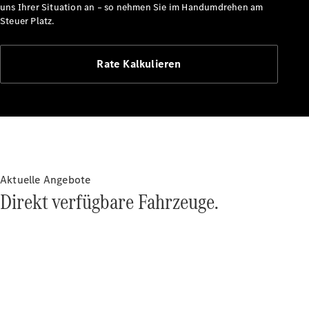
uns Ihrer Situation an – so nehmen Sie im Handumdrehen am
Maybach
Steuer Platz.
Saison-
Specials
Technologie
Rate Kalkulieren
und
Innovationen
Aktuelle Angebote
Direkt verfügbare Fahrzeuge.
Autonomes
Fahren
Fahrassistenzsysteme
& Sicherheit
MBUX
Multimedia