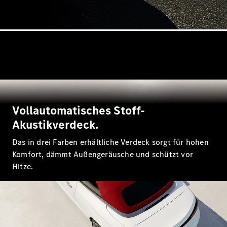
GLS
Neu
Mercedes-
Maybach
GLS SUV
Mercedes-
Maybach
Neu
GLS SUV
G-Klasse
Elektrisch
Geländewagen
G-Klasse
Vollautomatisches Stoff-
Geländewagen
Akustikverdeck.
Konfigurator
Das in drei Farben erhältliche Verdeck sorgt für hohen
Mercedes-
Komfort, dämmt Außengeräusche und schützt vor
Benz Store
Hitze.
T-Modell