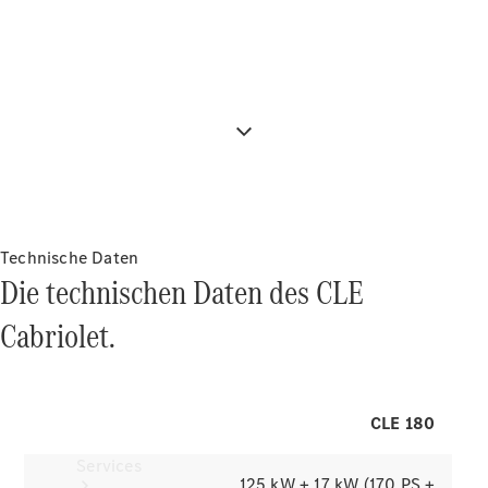
Programmauswahl akustische Vielfalt
in Perfektion. Wählen Sie Ihre
Favoriten und erleben Sie Information
sowie Musik in kristallklarem,
Räder &
rauschfreiem Empfang – ein
Reifen
Hörerlebnis, das jede Fahrt bereichert.
Zubehör
Mercedes-
Benz
Collection
Autopflege
Technische Daten
Die technischen Daten des CLE
Cabriolet.
CLE 180
Services
125 kW + 17 kW (170 PS +