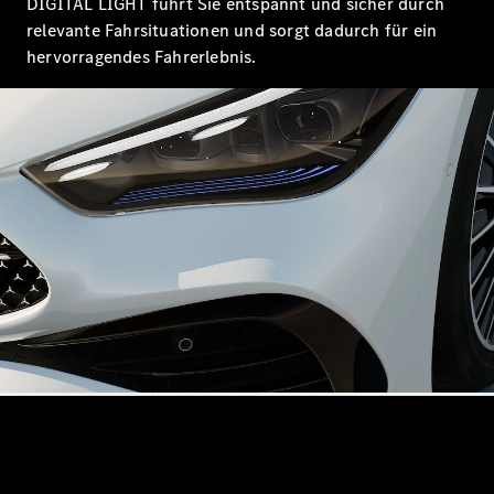
DIGITAL LIGHT führt Sie entspannt und sicher durch
relevante Fahrsituationen und sorgt dadurch für ein
hervorragendes Fahrerlebnis.
Alle Coupés
CLE Coupé
Mercedes-
AMG GT
Coupé
Mercedes-
AMG GT
Neu
Elektrisch
4-Türer
Coupé
Konfigurator
Mercedes-
Benz Store
Cabriolet