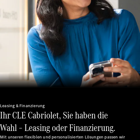
Entdecken
Sie unsere
neuesten
Nachrichten
Über
Mercedes-
Benz
Leasing & Finanzierung
Ihr CLE Cabriolet, Sie haben die
Über uns
Mercedes-
Wahl – Leasing oder Finanzierung.
AMG
Mercedes-
Mit unseren flexiblen und personalisierten Lösungen passen wir