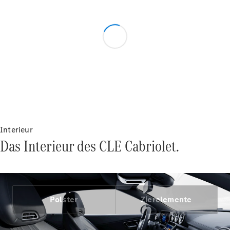
VLE
Elektrisch
Konfigurator
Mercedes-
Benz Store
Interieur
MPV
Das Interieur des CLE Cabriolet.
Polster
Zierelemente
Alle Vans
EQV
Elektrisch
V-Klasse