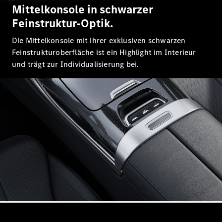
E-Klasse
Mittelkonsole in schwarzer
Limousine
Feinstruktur-Optik.
S-Klasse
S-Klasse
Die Mittelkonsole mit ihrer exklusiven schwarzen
Lang
Feinstrukturoberfläche ist ein Highlight im Interieur
Mercedes-
und trägt zur Individualisierung bei.
Maybach S-
Klasse
Konfigurator
Mercedes-
Benz Store
SUV
Alle SUVs
EQA
Elektrisch