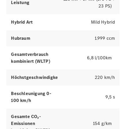
Leistung
23 PS)
Hybrid Art
Mild Hybrid
Hubraum
1.999 ccm
Alle
Services
Ladelösungen
Gesamtverbrauch
6,8 l/100km
kombiniert (WLTP)
Servicetermin
vereinbaren
Höchstgeschwindigkeit
220 km/h
Service &
Reparatur
Pannen- &
Beschleunigung 0-
9,5 s
Schadenhilfe
100 km/h
Versicherung
Gesamte CO₂-
Emissionen
154 g/km