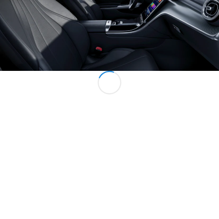
Marco Polo
Konfigurator
Mercedes-
Benz Store
Gewerbliche Transporter
Konfigurator
Mercedes-Benz Store