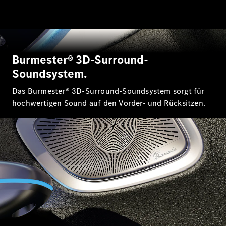
EQE
Elektrisch
SUV
EQS
Elektrisch
SUV
Mercedes-
Burmester® 3D-Surround-
Maybach
Elektrisch
Soundsystem.
EQS SUV
GLA
Das Burmester® 3D-Surround-Soundsystem sorgt für
GLA
Neu
hochwertigen Sound auf den Vorder- und Rücksitzen.
GLA
Neu
Elektrisch
GLB
Elektrisch
GLB
GLC
Elektrisch
GLC
GLC Coupé
GLE
GLE
Neu
GLE Coupé
GLE
Neu
Coupé
GLS