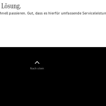
 Lösung.
E-Klasse
Limousine
schnell passieren. Gut, dass es hierfür umfassende Serviceleistu
S-Klasse
S-Klasse
Lang
Mercedes-
Maybach S-
Klasse
Konfigurator
Mercedes-
Benz Store
SUV
Nach oben
Alle SUVs
EQA
Elektrisch