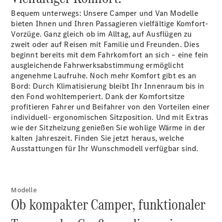
Bequem unterwegs: Unsere Camper und Van Modelle
bieten Ihnen und Ihren Passagieren vielfältige Komfort-
Vorzüge. Ganz gleich ob im Alltag, auf Ausflügen zu
Alle
zweit oder auf Reisen mit Familie und Freunden. Dies
Cabriolets
beginnt bereits mit dem Fahrkomfort an sich – eine fein
CLE
ausgleichende Fahrwerksabstimmung ermöglicht
Cabriolet
angenehme Laufruhe. Noch mehr Komfort gibt es an
Mercedes-
Bord: Durch Klimatisierung bleibt Ihr Innenraum bis in
AMG SL
den Fond wohltemperiert. Dank der Komfortsitze
Roadster
profitieren Fahrer und Beifahrer von den Vorteilen einer
Mercedes-
individuell- ergonomischen Sitzposition. Und mit Extras
Maybach SL
wie der Sitzheizung genießen Sie wohlige Wärme in der
Monogram
kalten Jahreszeit. Finden Sie jetzt heraus, welche
Series
Ausstattungen für Ihr Wunschmodell verfügbar sind.
Konfigurator
Mercedes-
Modelle
Benz Store
Ob kompakter Camper, funktionaler
Grand Limousine