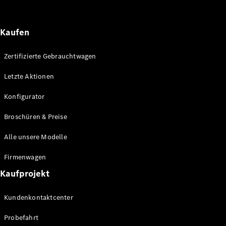
Marco Polo
Kaufen
Konfigurator
Mercedes-
Zertifizierte Gebrauchtwagen
Benz Store
Letzte Aktionen
Gewerbliche Transporter
Konfigurator
Konfigurator
Broschüren & Preise
Mercedes-Benz Store
Alle unsere Modelle
Firmenwagen
Kaufprojekt
Kundenkontaktcenter
Probefahrt