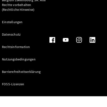
Belgium Luxembourg SA. Alle
Rechte vorbehalten
(Rechtliche Hinweise)
Einstellungen
Alle
Datenschutz
Services
Ladelösungen
Rechtsinformation
Servicetermin
Nutzungsbedingungen
vereinbaren
Service &
Reparatur
Barrierefreiheitserklärung
Pannen- &
Schadenhilfe
FOSS-Lizenzen
Versicherung