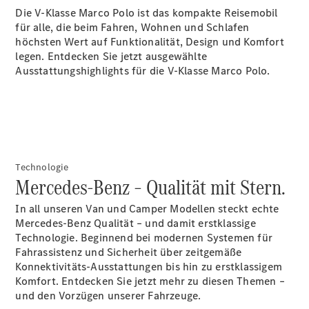
Die V-Klasse Marco Polo ist das kompakte Reisemobil
Alle T-
für alle, die beim Fahren, Wohnen und Schlafen
Modelle
höchsten Wert auf Funktionalität, Design und Komfort
CLA
legen. Entdecken Sie jetzt ausgewählte
Shooting
Elektrisch
Ausstattungshighlights für die V-Klasse Marco Polo.
Brake
CLA
Shooting
Brake
C-Klasse T-
Modell
Technologie
C-Klasse T-
Mercedes-Benz – Qualität mit Stern.
Modell All-
Terrain
In all unseren Van und Camper Modellen steckt echte
E-Klasse T-
Mercedes-Benz Qualität – und damit erstklassige
Modell
Technologie. Beginnend bei modernen Systemen für
E-Klasse T-
Fahrassistenz und Sicherheit über zeitgemäße
Modell All-
Konnektivitäts-Ausstattungen bis hin zu erstklassigem
Terrain
Komfort. Entdecken Sie jetzt mehr zu diesen Themen –
und den Vorzügen unserer Fahrzeuge.
Konfigurator