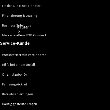
Finden Sie einen Händler
Finanzierung & Leasing
Business Solutions
Kaufen
Mercedes-Benz B2B Connect
Service-Kunde
Werkstatttermin vereinbaren
Hilfe bei einem Unfall
Neuwagenbestand
entdecken
Originalzubehör
Gebrauchtwagen
finden
Fahrzeugrückruf
Betriebsanleitungen
Aktionen
Fleet &
Häufig gestellte Fragen
Corporate