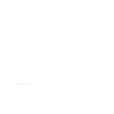
Mercedes-
Benz Apps
Betriebsanleitungen
Support &
Kontakt
Marke