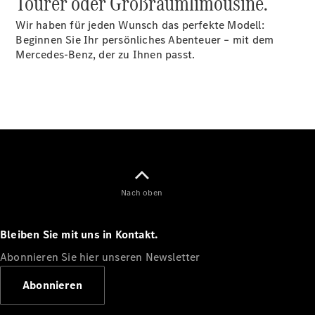
Tourer oder Großraumlimousine.
Wir haben für jeden Wunsch das perfekte Modell:
Beginnen Sie Ihr persönliches Abenteuer – mit dem
Mercedes-Benz, der zu Ihnen passt.
VLE
Elektrisch
Konfigurator
Mercedes-
Benz Store
MPV
Nach oben
Bleiben Sie mit uns in Kontakt.
Abonnieren Sie hier unseren Newsletter
Alle Vans
Abonnieren
EQV
Elektrisch
V-Klasse