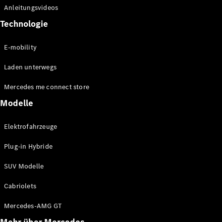
Sales
Anleitungsvideos
Technologie
Konfigurator
& Preise
E-mobility
Preislisten
und
Laden unterwegs
Broschüren
Probefahrt
Mercedes me connect store
buchen
Leasing &
Modelle
Finanzierung
Elektrofahrzeuge
Digitale
Plug-in Hybride
Extras
Serviceverträge
SUV Modelle
Teile &
Zubehör
Cabriolets
Mercedes-AMG GT