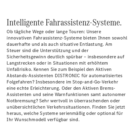
Mercedes-
Benz Store
Kompaktwagen
Intelligente Fahrassistenz-Systeme.
Ob tägliche Wege oder lange Touren: Unsere
innovativen
Fahrassistenz-Systeme
bieten Ihnen sowohl
dauerhafte und als auch situative Entlastung. Am
Steuer sind die Unterstützung und der
Sicherheitsgewinn deutlich spürbar – insbesondere auf
Alle
Langstrecken oder in Situationen mit erhöhtem
Kompaktlimousinen
Unfallrisiko. Kennen Sie zum Beispiel den Aktiven
A-Klasse
Abstands-Assistenten DISTRONIC für automatisiertes
Kompaktlimousine
Folgefahren? Insbesondere im Stop-and-Go-Verkehr
B-Klasse
eine echte Erleichterung. Oder den Aktiven Brems-
Assistenten und seine Warnfunktionen samt autonomer
Notbremsung? Sehr wertvoll in überraschenden oder
Konfigurator
unübersichtlichen Verkehrssituationen. Finden Sie jetzt
Mercedes-
heraus, welche Systeme serienmäßig oder optional für
Benz Store
Ihr Wunschmodell verfügbar sind.
Coupé