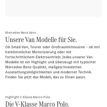
GLS
Neu
Mercedes-
Maybach
GLS SUV
Mercedes-
Maybach
Neu
GLS SUV
Mercedes-Benz Vans
Unsere Van Modelle für Sie.
G-Klasse
Elektrisch
Geländewagen
Ob Small-Van, Tourer oder Großraumlimousine – ob mit
G-Klasse
herkömmlicher Motorisierung oder mit
Geländewagen
fortschrittlichem Elektroantrieb: Jedes unserer Van
Modelle ist ein Highlight und überzeugt mit typischer
Konfigurator
Mercedes-Benz Qualität, maßgeschneiderten
Mercedes-
Ausstattungsmöglichkeiten und moderner Technik.
Benz Store
Finden Sie jetzt das Modell, das zu Ihnen passt.
T-Modell
Highlight V-Klasse Marco Polo
Die V-Klasse Marco Polo.