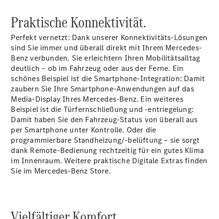
Praktische Konnektivität.
Perfekt vernetzt: Dank unserer Konnektivitäts-Lösungen
sind Sie immer und überall direkt mit Ihrem Mercedes-
Alle Coupés
Benz verbunden. Sie erleichtern Ihren Mobilitätsalltag
CLE Coupé
deutlich – ob im Fahrzeug oder aus der Ferne. Ein
Mercedes-
schönes Beispiel ist die Smartphone-Integration: Damit
AMG GT
zaubern Sie Ihre Smartphone-Anwendungen auf das
Coupé
Media-Display Ihres Mercedes-Benz. Ein weiteres
Mercedes-
Beispiel ist die Türfernschließung und -entriegelung:
AMG GT
Neu
Elektrisch
Damit haben Sie den Fahrzeug-Status von überall aus
4-Türer
per Smartphone unter Kontrolle. Oder die
Coupé
programmierbare
Standheizung/-belüftung
– sie sorgt
dank Remote-Bedienung rechtzeitig für ein gutes Klima
Konfigurator
im Innenraum. Weitere praktische Digitale Extras finden
Mercedes-
Sie im Mercedes-Benz
Store.
Benz Store
Cabriolet
Vielfältiger Komfort.