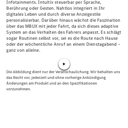
Infotainments. Intuitiv steuerbar per Sprache,
Plug-in-Hybrid Modelle
Berührung oder Gesten. Nahtlos integriert in Ihr
digitales Leben und durch diverse Anzeigestile
Limousine
personalisierbar. Darüber hinaus wächst die Faszination
über das MBUX mit jeder Fahrt, da sich dieses adaptive
System an das Verhalten des Fahrers anpasst. Es schlägt
sogar Routinen selbst vor, sei es die Route nach Hause
oder der wöchentliche Anruf an einem Dienstagabend –
ganz von alleine.
Alle
Limousinen
CLA
Elektrisch
CLA
C-Klasse
Limousine
C-Klasse
Elektrisch
Limousine
EQE
Elektrisch
Limousine
EQS
Elektrisch
Limousine