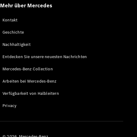
Mehr über Mercedes
Kontakt
Geschichte
VLE
Elektrisch
Nachhaltigkeit
Entdecken Sie unsere neuesten Nachrichten
Konfigurator
Mercedes-
Mercedes-Benz Collection
Benz Store
MPV
Arbeiten bei Mercedes-Benz
Verfügbarkeit von Halbleitern
Privacy
Alle Vans
EQV
Elektrisch
V-Klasse
© 2026. Mercedes-Benz