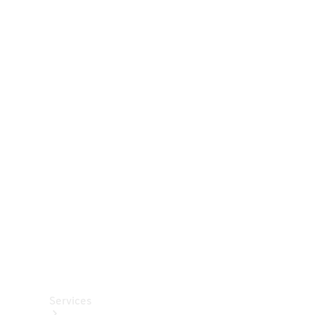
Räder &
Reifen
Zubehör
Mercedes-
Benz
Collection
Autopflege
Services