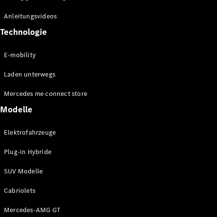
Anleitungsvideos
Technologie
Alle
Cabriolets
E-mobility
CLE
Cabriolet
Laden unterwegs
Mercedes-
AMG SL
Mercedes me connect store
Roadster
Modelle
Mercedes-
Maybach SL
Monogram
Elektrofahrzeuge
Series
Plug-in Hybride
Konfigurator
SUV Modelle
Mercedes-
Benz Store
Cabriolets
Grand Limousine
Mercedes-AMG GT