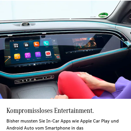
GLS
Neu
Mercedes-
Maybach
GLS SUV
Mercedes-
Maybach
Neu
GLS SUV
G-Klasse
Elektrisch
Geländewagen
G-Klasse
Geländewagen
Konfigurator
Mercedes-
Benz Store
T-Modell