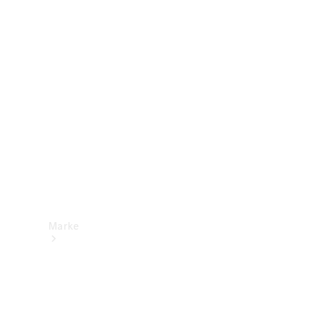
Mercedes-
Benz Apps
Betriebsanleitungen
Support &
Kontakt
Marke