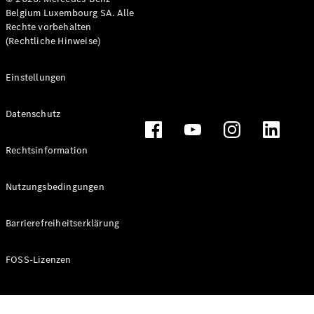
Marco Polo
Belgium Luxembourg SA. Alle
Rechte vorbehalten
(Rechtliche Hinweise)
Konfigurator
Mercedes-
Einstellungen
Benz Store
Datenschutz
Gewerbliche Transporter
Rechtsinformation
Konfigurator
Mercedes-Benz Store
Nutzungsbedingungen
Barrierefreiheitserklärung
FOSS-Lizenzen