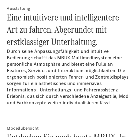
E-Klasse
Ausstattung
Limousine
Eine intuitivere und intelligentere
S-Klasse
S-Klasse
Art zu fahren. Abgerundet mit
Lang
Mercedes-
erstklassiger Unterhaltung.
Maybach S-
Klasse
Durch seine Anpassungsfähigkeit und intuitive
Bedienung schafft das MBUX Multimediasystem eine
persönliche Atmosphäre und bietet eine Fülle an
Konfigurator
Features, Services und Interaktionsmöglichkeiten. Die
Mercedes-
ergonomisch positionierten Fahrer- und Zentraldisplays
Benz Store
sorgen für ein ästhetisches und immersives
SUV
Informations-, Unterhaltungs- und Fahrerassistenz-
Erlebnis, das sich durch verschiedene Anzeigestile, Modi
und Farbkonzepte weiter individualisieren lässt.
Modellübersicht
Alle SUVs
EQA
Elektrisch