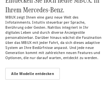
Entdecken Sie noch heute MBUX. In
EQE
Ihrem Mercedes-Benz.
Elektrisch
SUV
EQS
MBUX zeigt Ihnen eine ganz neue Welt des
Elektrisch
SUV
Infotainments. Intuitiv steuerbar per Sprache,
Mercedes-
Berührung oder Gesten. Nahtlos integriert in Ihr
Maybach
Elektrisch
digitales Leben und durch diverse Anzeigestile
EQS SUV
personalisierbar. Darüber hinaus wächst die Faszination
GLA
über das MBUX mit jeder Fahrt, da sich dieses adaptive
GLA
Neu
System an Ihre Bedürfnisse anpasst. Und jede neue
GLA
Neu
Elektrisch
Generation kommt mit zahlreichen neuen Features und
GLB
Elektrisch
Optionen, die nur darauf warten, entdeckt zu werden.
GLB
GLC
Elektrisch
GLC
Alle Modelle entdecken
GLC Coupé
GLE
GLE
Neu
GLE Coupé
GLE
Neu
Coupé
GLS