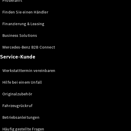
Probefahrt
Finden Sie einen Händler
Finanzierung & Leasing
Alle Coupés
Business Solutions
CLE Coupé
Mercedes-
Mercedes-Benz B2B Connect
AMG GT
Coupé
Service-Kunde
Mercedes-
AMG GT
Neu
Elektrisch
Werkstatttermin vereinbaren
4-Türer
Coupé
Hilfe bei einem Unfall
Originalzubehör
Konfigurator
Mercedes-
Fahrzeugrückruf
Benz Store
Cabriolet
Betriebsanleitungen
Häufig gestellte Fragen