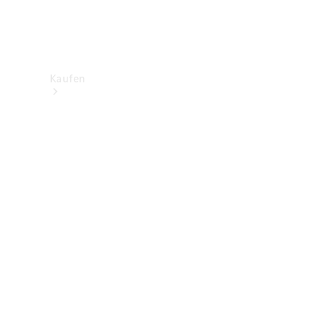
Kaufen
Neuwagenbestand
entdecken
Gebrauchtwagen
finden
Aktionen
Fleet &
Corporate