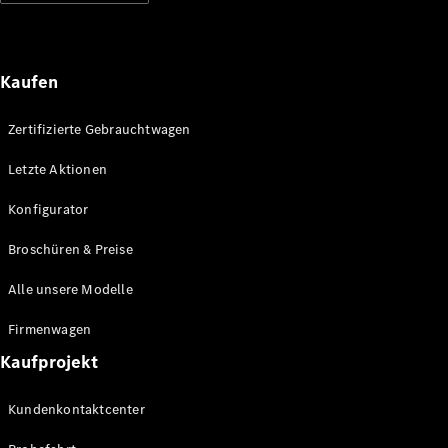
Mercedes-
Benz Store
Kompaktwagen
Kaufen
Zertifizierte Gebrauchtwagen
Letzte Aktionen
Alle
Konfigurator
Kompaktlimousinen
A-Klasse
Broschüren & Preise
Kompaktlimousine
B-Klasse
Alle unsere Modelle
Firmenwagen
Konfigurator
Kaufprojekt
Mercedes-
Benz Store
Coupé
Kundenkontaktcenter