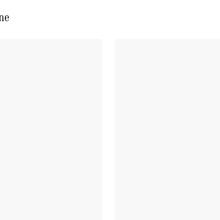
Plug-in-Hybrid Modelle
ne
Limousine
Alle
Limousinen
CLA
Elektrisch
CLA
C-Klasse
Limousine
C-Klasse
Elektrisch
Limousine
EQE
Elektrisch
Limousine
EQS
Elektrisch
Limousine