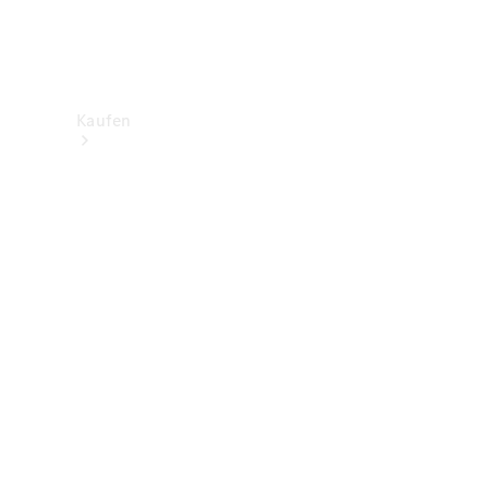
Kaufen
Neuwagenbestand
entdecken
Gebrauchtwagen
finden
Aktionen
Fleet &
Corporate