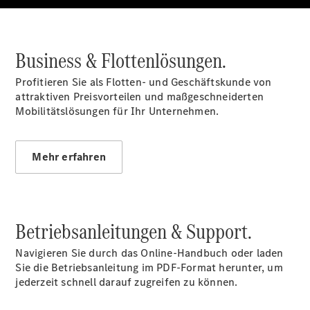
E-Klasse
Limousine
S-Klasse
Business & Flottenlösungen.
S-Klasse
Lang
Profitieren Sie als Flotten- und Geschäftskunde von
Mercedes-
attraktiven Preisvorteilen und maßgeschneiderten
Maybach S-
Mobilitätslösungen für Ihr Unternehmen.
Klasse
Konfigurator
Mehr erfahren
Mercedes-
Benz Store
SUV
Betriebsanleitungen & Support.
Navigieren Sie durch das Online-Handbuch oder laden
Sie die Betriebsanleitung im PDF-Format herunter, um
jederzeit schnell darauf zugreifen zu können.
Alle SUVs
EQA
Elektrisch