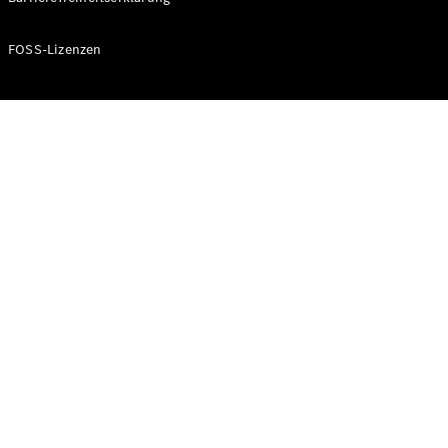
FOSS-Lizenzen
VLE
Elektrisch
Konfigurator
Mercedes-
Benz Store
MPV
Alle Vans
EQV
Elektrisch
V-Klasse