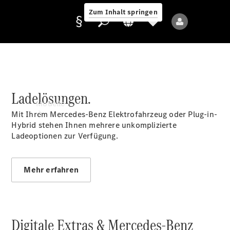
Zum Inhalt springen
Ladelösungen.
Anbieter/Datenschutz
Modelle
Mit Ihrem Mercedes-Benz Elektrofahrzeug oder Plug-in-
Hybrid stehen Ihnen mehrere unkomplizierte
Ladeoptionen zur Verfügung.
Mehr erfahren
Alle Modelle
Neue Modelle
Digitale Extras & Mercedes-Benz
Elektromodelle