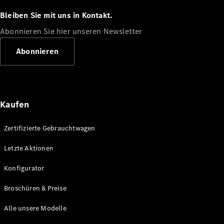
GLS
Neu
Bleiben Sie mit uns in Kontakt.
Mercedes-
Maybach
Abonnieren Sie hier unseren Newsletter
GLS SUV
Mercedes-
Abonnieren
Maybach
Neu
GLS SUV
G-Klasse
Elektrisch
Geländewagen
G-Klasse
Kaufen
Geländewagen
Zertifizierte Gebrauchtwagen
Konfigurator
Mercedes-
Letzte Aktionen
Benz Store
T-Modell
Konfigurator
Broschüren & Preise
Alle unsere Modelle