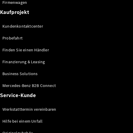
Firmenwagen
Alle T-
Kaufprojekt
Modelle
CLA
Kundenkontaktcenter
Shooting
Elektrisch
Brake
Probefahrt
CLA
Shooting
Finden Sie einen Händler
Brake
C-Klasse T-
Finanzierung & Leasing
Modell
C-Klasse T-
Business Solutions
Modell All-
Terrain
Mercedes-Benz B2B Connect
E-Klasse T-
Service-Kunde
Modell
E-Klasse T-
Werkstatttermin vereinbaren
Modell All-
Terrain
Hilfe bei einem Unfall
Konfigurator