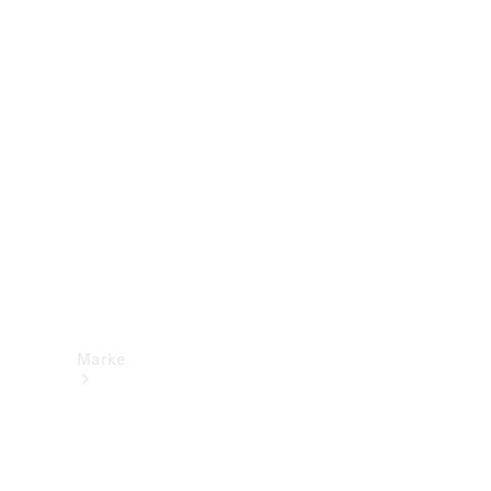
Mercedes-
Benz Apps
Betriebsanleitungen
Support &
Kontakt
Marke