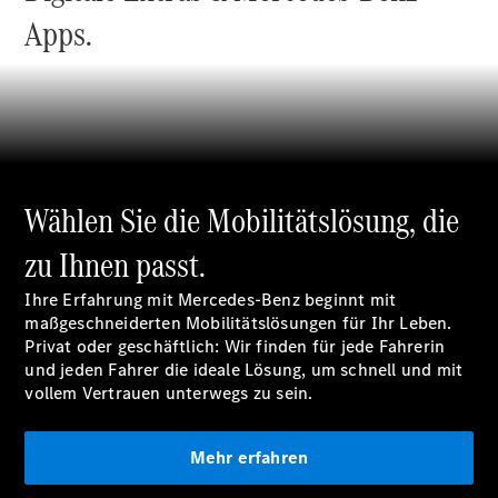
Plug-in-Hybrid Modelle
Apps.
Limousine
Wählen Sie die Mobilitätslösung, die
Alle
zu Ihnen passt.
Limousinen
CLA
Elektrisch
Ihre Erfahrung mit Mercedes-Benz beginnt mit
CLA
maßgeschneiderten Mobilitätslösungen für Ihr Leben.
C-Klasse
Privat oder geschäftlich: Wir finden für jede Fahrerin
Limousine
und jeden Fahrer die ideale Lösung, um schnell und mit
C-Klasse
Elektrisch
vollem Vertrauen unterwegs zu sein.
Limousine
EQE
Elektrisch
Limousine
Mehr erfahren
EQS
Elektrisch
Limousine