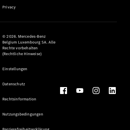
Privacy
Alle
Cabriolets
© 2026. Mercedes-Benz
CLE
Belgium Luxembourg SA. Alle
Cabriolet
Rechte vorbehalten
Mercedes-
(Rechtliche Hinweise)
AMG SL
Roadster
Mercedes-
Einstellungen
Maybach SL
Monogram
Datenschutz
Series
Rechtsinformation
Konfigurator
Mercedes-
Benz Store
Nutzungsbedingungen
Grand Limousine
Barrierefreiheitserklärung