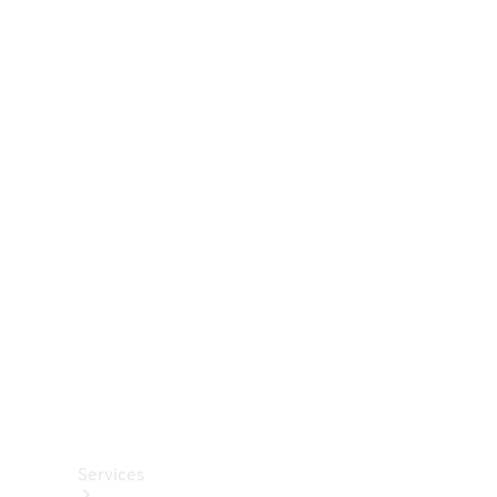
Räder &
Reifen
Zubehör
Mercedes-
Benz
Collection
Autopflege
Services