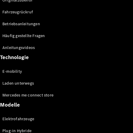
Originalzubehör
Mercedes-
Benz Store
Fahrzeugrückruf
Kompaktwagen
Betriebsanleitungen
Häufig gestellte Fragen
Anleitungsvideos
Technologie
Alle
Kompaktlimousinen
E-mobility
A-Klasse
Kompaktlimousine
Laden unterwegs
B-Klasse
Mercedes me connect store
Konfigurator
Modelle
Mercedes-
Benz Store
Elektrofahrzeuge
Coupé
Plug-in Hybride