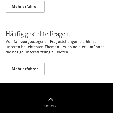
EQE
Mehr erfahren
Elektrisch
SUV
EQS
Elektrisch
SUV
Mercedes-
Maybach
Häufig gestellte Fragen.
Elektrisch
EQS SUV
GLA
Von fahrzeugbezogenen Fragestellungen bis hin zu
GLA
unseren beliebtesten Themen – wir sind hier, um Ihnen
Neu
GLA
die nötige Unterstützung zu bieten.
Neu
Elektrisch
GLB
Elektrisch
GLB
GLC
Elektrisch
Mehr erfahren
GLC
GLC Coupé
GLE
GLE
Neu
GLE Coupé
GLE
Neu
Coupé
Nach oben
GLS