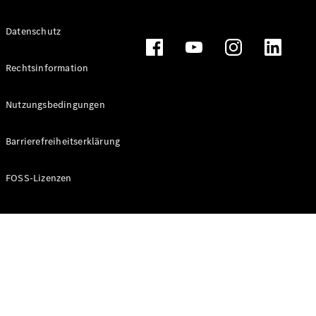
Alle T-
Datenschutz
Modelle
CLA
Shooting
Rechtsinformation
Elektrisch
Brake
CLA
Nutzungsbedingungen
Shooting
Brake
Barrierefreiheitserklärung
C-Klasse T-
Modell
C-Klasse T-
FOSS-Lizenzen
Modell All-
Terrain
E-Klasse T-
Modell
E-Klasse T-
Modell All-
Terrain
Konfigurator