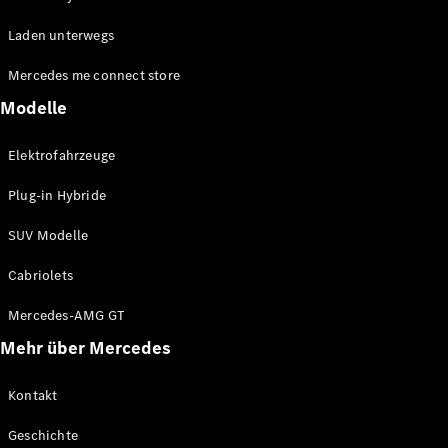
EQE
Elektrisch
Laden unterwegs
SUV
EQS
Elektrisch
Mercedes me connect store
SUV
Mercedes-
Modelle
Maybach
Elektrisch
EQS SUV
Elektrofahrzeuge
GLA
GLA
Neu
Plug-in Hybride
GLA
Neu
Elektrisch
GLB
Elektrisch
SUV Modelle
GLB
GLC
Elektrisch
Cabriolets
GLC
GLC Coupé
Mercedes-AMG GT
GLE
Mehr über Mercedes
GLE
Neu
GLE Coupé
GLE
Kontakt
Neu
Coupé
Geschichte
GLS