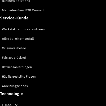
Business Solutions
E-Klasse
Limousine
Mercedes-Benz B2B Connect
S-Klasse
Service-Kunde
S-Klasse
Lang
Mercedes-
Werkstatttermin vereinbaren
Maybach S-
Klasse
Hilfe bei einem Unfall
Originalzubehör
Konfigurator
Mercedes-
Fahrzeugrückruf
Benz Store
SUV
Betriebsanleitungen
Häufig gestellte Fragen
Anleitungsvideos
Technologie
Alle SUVs
EQA
E-mobility
Elektrisch