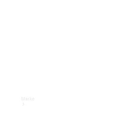
Mercedes-
Benz Apps
Betriebsanleitungen
Support &
Kontakt
Marke