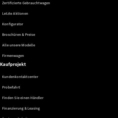
Plug-in-Hybrid Modelle
Zertifizierte Gebrauchtwagen
Letzte Aktionen
Limousine
Konfigurator
Broschüren & Preise
Alle unsere Modelle
Alle
Firmenwagen
Limousinen
Kaufprojekt
CLA
Elektrisch
CLA
Kundenkontaktcenter
C-Klasse
Limousine
Probefahrt
C-Klasse
Elektrisch
Limousine
Finden Sie einen Händler
EQE
Elektrisch
Limousine
Finanzierung & Leasing
EQS
Elektrisch
Limousine