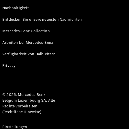
GLS
Neu
Nachhaltigkeit
Mercedes-
Maybach
Entdecken Sie unsere neuesten Nachrichten
GLS SUV
Mercedes-
Mercedes-Benz Collection
Maybach
Neu
GLS SUV
Arbeiten bei Mercedes-Benz
G-Klasse
Elektrisch
Geländewagen
Verfügbarkeit von Halbleitern
G-Klasse
Geländewagen
Privacy
Konfigurator
Mercedes-
Benz Store
© 2026. Mercedes-Benz
T-Modell
Belgium Luxembourg SA. Alle
Rechte vorbehalten
(Rechtliche Hinweise)
Einstellungen