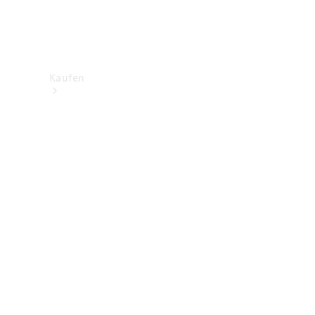
Kaufen
Neuwagenbestand
entdecken
Gebrauchtwagen
finden
Aktionen
Fleet &
Corporate