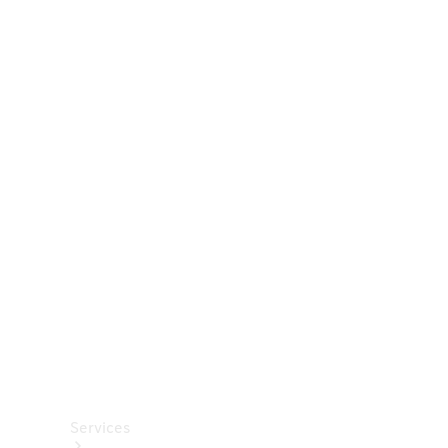
Räder &
Reifen
Zubehör
Mercedes-
Benz
Collection
Autopflege
Services