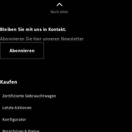
EQE
Elektrisch
SUV
Nach oben
EQS
Elektrisch
SUV
Bleiben Sie mit uns in Kontakt.
Mercedes-
Maybach
Elektrisch
Abonnieren Sie hier unseren Newsletter
EQS SUV
GLA
Abonnieren
GLA
Neu
GLA
Neu
Elektrisch
GLB
Elektrisch
GLB
GLC
Elektrisch
Kaufen
GLC
GLC Coupé
Zertifizierte Gebrauchtwagen
GLE
GLE
Neu
Letzte Aktionen
GLE Coupé
GLE
Konfigurator
Neu
Coupé
GLS
Broschüren & Preise