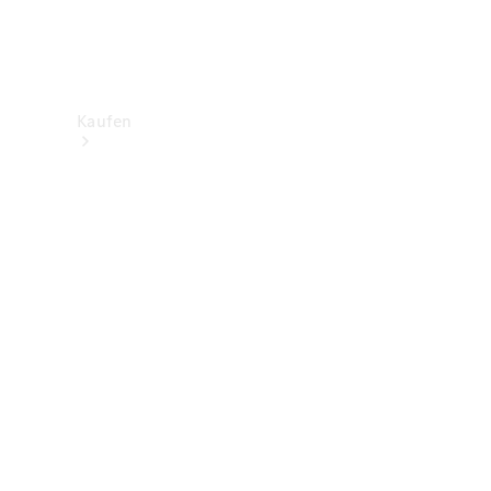
Kaufen
Neuwagenbestand
entdecken
Gebrauchtwagen
finden
Aktionen
Fleet &
Corporate