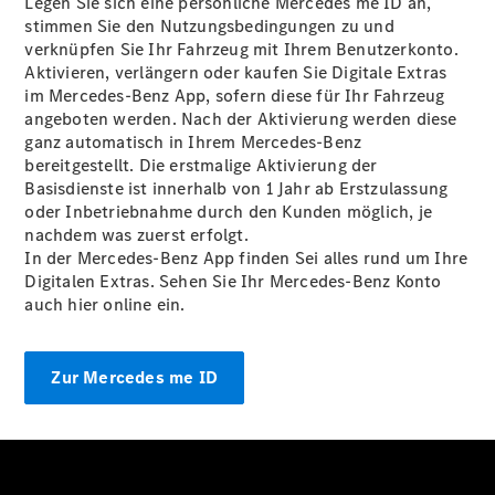
Legen Sie sich eine persönliche Mercedes me ID an,
E-Klasse
stimmen Sie den Nutzungsbedingungen zu und
Limousine
verknüpfen Sie Ihr Fahrzeug mit Ihrem Benutzerkonto.
S-Klasse
Aktivieren, verlängern oder kaufen Sie Digitale Extras
S-Klasse
im Mercedes-Benz App, sofern diese für Ihr Fahrzeug
Lang
angeboten werden. Nach der Aktivierung werden diese
Mercedes-
ganz automatisch in Ihrem Mercedes-Benz
Maybach S-
bereitgestellt. Die erstmalige Aktivierung der
Klasse
Basisdienste ist innerhalb von 1 Jahr ab Erstzulassung
oder Inbetriebnahme durch den Kunden möglich, je
nachdem was zuerst erfolgt.
Konfigurator
In der Mercedes-Benz App finden Sei alles rund um Ihre
Mercedes-
Digitalen Extras. Sehen Sie Ihr Mercedes-Benz Konto
Benz Store
auch hier online ein.
SUV
Zur Mercedes me ID
Alle SUVs
EQA
Elektrisch