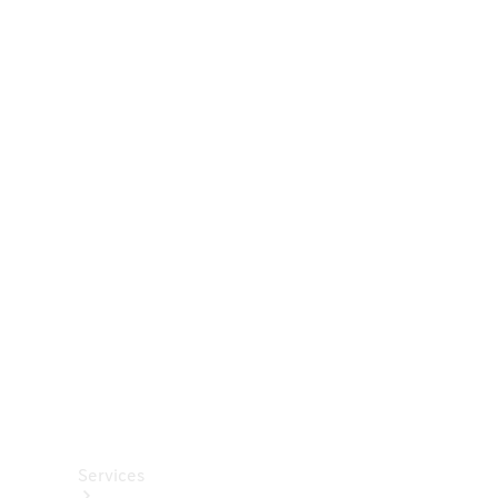
Räder &
Reifen
Zubehör
Mercedes-
Benz
Collection
Autopflege
Services