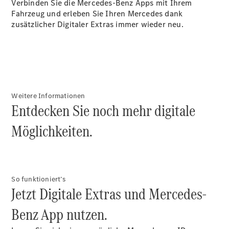
Verbinden Sie die Mercedes-Benz Apps mit Ihrem
Plug-in-Hybrid Modelle
Fahrzeug und erleben Sie Ihren Mercedes dank
zusätzlicher Digitaler Extras immer wieder neu.
Limousine
Weitere Informationen
Entdecken Sie noch mehr digitale
Alle
Limousinen
Möglichkeiten.
CLA
Elektrisch
CLA
C-Klasse
Limousine
C-Klasse
Elektrisch
So funktioniert’s
Limousine
Jetzt Digitale Extras und Mercedes-
EQE
Elektrisch
Limousine
Benz App nutzen.
EQS
Elektrisch
Limousine