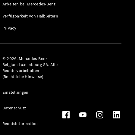
Arbeiten bei Mercedes-Benz
Verfügbarkeit von Halbleitern
Privacy
Alle Coupés
CLE Coupé
Mercedes-
AMG GT
Coupé
© 2026. Mercedes-Benz
Mercedes-
Belgium Luxembourg SA. Alle
AMG GT
Rechte vorbehalten
Neu
Elektrisch
4-Türer
(Rechtliche Hinweise)
Coupé
Einstellungen
Konfigurator
Mercedes-
Datenschutz
Benz Store
Cabriolet
Rechtsinformation