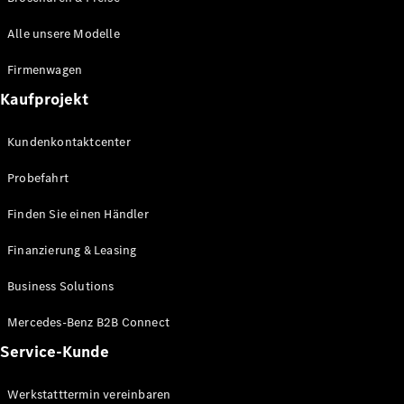
GLS
Neu
Mercedes-
Alle unsere Modelle
Maybach
GLS SUV
Firmenwagen
Mercedes-
Kaufprojekt
Maybach
Neu
GLS SUV
G-Klasse
Kundenkontaktcenter
Elektrisch
Geländewagen
Probefahrt
G-Klasse
Geländewagen
Finden Sie einen Händler
Konfigurator
Finanzierung & Leasing
Mercedes-
Benz Store
Business Solutions
T-Modell
Mercedes-Benz B2B Connect
Service-Kunde
Werkstatttermin vereinbaren