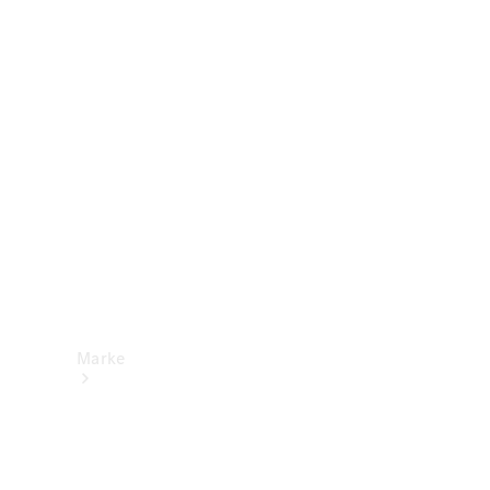
Mercedes-
Benz Apps
Betriebsanleitungen
Support &
Kontakt
Marke