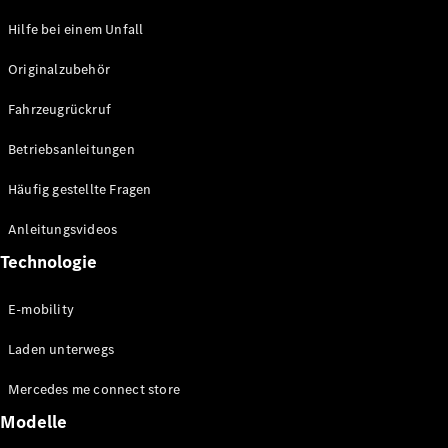
Hilfe bei einem Unfall
Alle T-
Modelle
Originalzubehör
CLA
Shooting
Elektrisch
Fahrzeugrückruf
Brake
CLA
Betriebsanleitungen
Shooting
Brake
Häufig gestellte Fragen
C-Klasse T-
Modell
Anleitungsvideos
C-Klasse T-
Technologie
Modell All-
Terrain
E-Klasse T-
E-mobility
Modell
E-Klasse T-
Laden unterwegs
Modell All-
Mercedes me connect store
Terrain
Modelle
Konfigurator