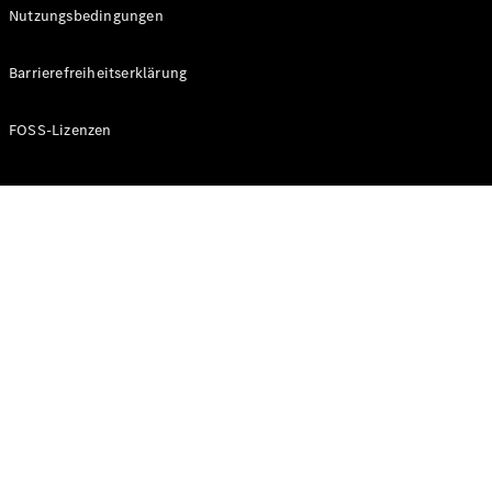
Nutzungsbedingungen
Barrierefreiheitserklärung
Alle
Cabriolets
FOSS-Lizenzen
CLE
Cabriolet
Mercedes-
AMG SL
Roadster
Mercedes-
Maybach SL
Monogram
Series
Konfigurator
Mercedes-
Benz Store
Grand Limousine