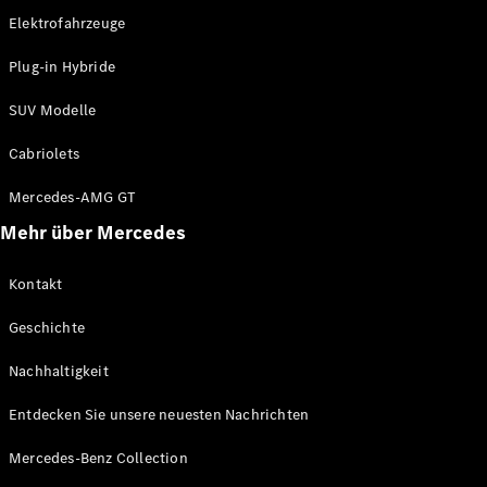
Mercedes-
Elektrofahrzeuge
Benz Store
Kompaktwagen
Plug-in Hybride
SUV Modelle
Cabriolets
Mercedes-AMG GT
Alle
Mehr über Mercedes
Kompaktlimousinen
A-Klasse
Kontakt
Kompaktlimousine
B-Klasse
Geschichte
Nachhaltigkeit
Konfigurator
Mercedes-
Entdecken Sie unsere neuesten Nachrichten
Benz Store
Coupé
Mercedes-Benz Collection