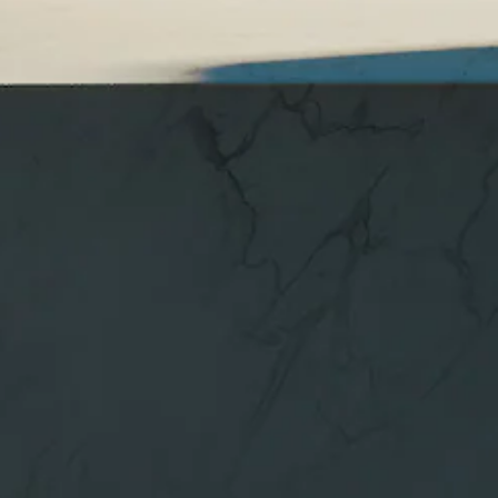
Alle Coupés
CLE Coupé
Mercedes-
AMG GT
Coupé
Mercedes-
AMG GT
Neu
Elektrisch
4-Türer
Coupé
Konfigurator
Mercedes-
Benz Store
Cabriolet