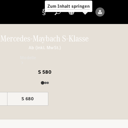
Zum Inhalt springen
Mercedes-Maybach S-Klasse
Ab (inkl. MwSt.)
Anbieter/Datenschutz
Modelle
S 580
S 680
Alle Modelle
Neue Modelle
Elektromodelle