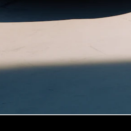
GLS
Neu
Mercedes-
Maybach
GLS SUV
Mercedes-
Maybach
Neu
GLS SUV
G-Klasse
Elektrisch
Geländewagen
G-Klasse
Geländewagen
Konfigurator
Mercedes-
Benz Store
T-Modell