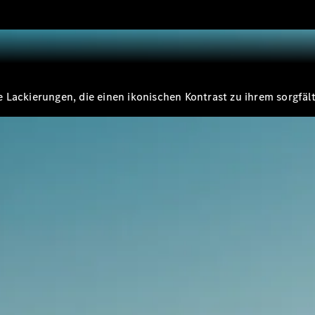
Alle T-
Modelle
CLA
Shooting
Elektrisch
Brake
Lackierungen, die einen ikonischen Kontrast zu ihrem sorgfälti
CLA
Shooting
Brake
C-Klasse T-
Modell
C-Klasse T-
Modell All-
Terrain
E-Klasse T-
Modell
E-Klasse T-
Modell All-
Terrain
Konfigurator