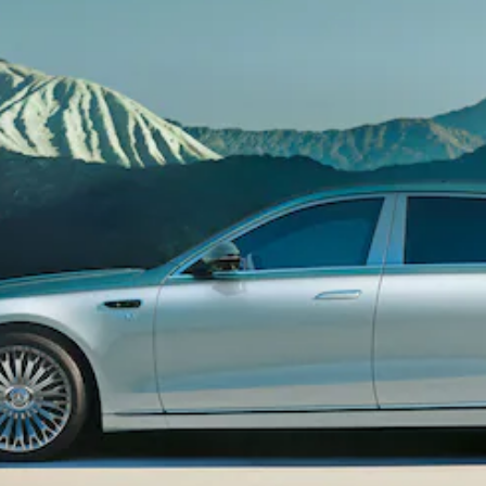
Mercedes-
Benz Store
Kompaktwagen
Alle
Kompaktlimousinen
A-Klasse
Kompaktlimousine
B-Klasse
Konfigurator
Mercedes-
Benz Store
Coupé