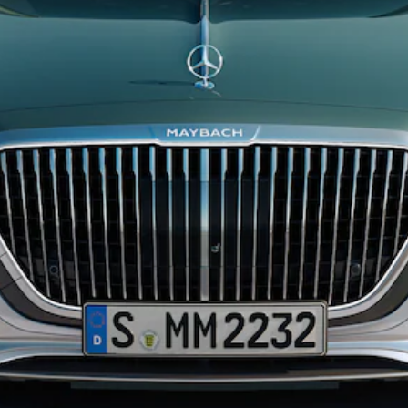
EQE
Elektrisch
SUV
EQS
Elektrisch
SUV
Mercedes-
Maybach
Elektrisch
EQS SUV
GLA
GLA
Neu
GLA
Neu
Elektrisch
GLB
Elektrisch
GLB
GLC
Elektrisch
GLC
GLC Coupé
GLE
GLE
Neu
GLE Coupé
GLE
Neu
Coupé
GLS