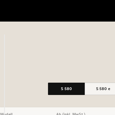
S 580
S 580 e
Modell
Ab (inkl. MwSt.)