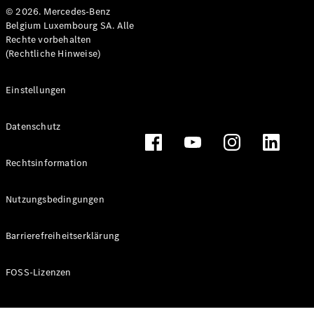
© 2026. Mercedes-Benz
Mercedes-
Belgium Luxembourg SA. Alle
Benz Store
Rechte vorbehalten
Kompaktwagen
(Rechtliche Hinweise)
Einstellungen
Datenschutz
Alle
Kompaktlimousinen
Rechtsinformation
A-Klasse
Kompaktlimousine
Nutzungsbedingungen
B-Klasse
Barrierefreiheitserklärung
Konfigurator
Mercedes-
Benz Store
FOSS-Lizenzen
Coupé