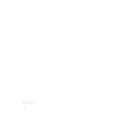
Mercedes-
Benz Apps
Betriebsanleitungen
Support &
Kontakt
Marke