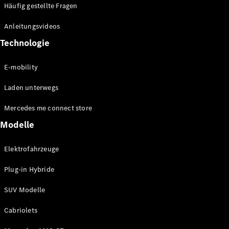
GLS
Neu
Häufig gestellte Fragen
Mercedes-
Maybach
Anleitungsvideos
GLS SUV
Technologie
Mercedes-
Maybach
Neu
E-mobility
GLS SUV
G-Klasse
Elektrisch
Laden unterwegs
Geländewagen
G-Klasse
Mercedes me connect store
Geländewagen
Modelle
Konfigurator
Elektrofahrzeuge
Mercedes-
Benz Store
Plug-in Hybride
T-Modell
SUV Modelle
Cabriolets