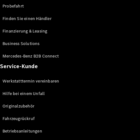
EQE
Probefahrt
Elektrisch
SUV
EQS
Finden Sie einen Händler
Elektrisch
SUV
Finanzierung & Leasing
Mercedes-
Maybach
Elektrisch
Business Solutions
EQS SUV
GLA
Mercedes-Benz B2B Connect
GLA
Neu
GLA
Neu
Elektrisch
Service-Kunde
GLB
Elektrisch
GLB
Werkstatttermin vereinbaren
GLC
Elektrisch
GLC
Hilfe bei einem Unfall
GLC Coupé
GLE
Originalzubehör
GLE
Neu
GLE Coupé
Fahrzeugrückruf
GLE
Neu
Coupé
Betriebsanleitungen
GLS