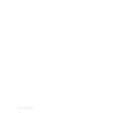
Räder &
Reifen
Zubehör
Mercedes-
Benz
Collection
Autopflege
Services