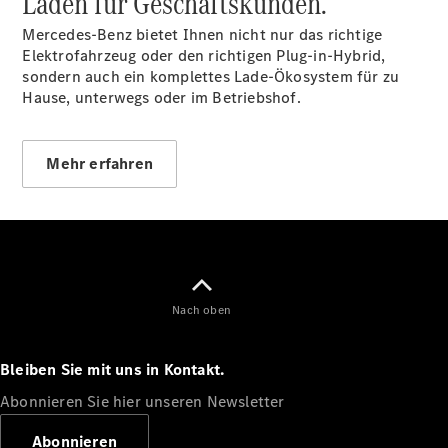
Laden für Geschäftskunden.
Plug-in-Hybrid Modelle
Mercedes-Benz bietet Ihnen nicht nur das richtige
Elektrofahrzeug oder den richtigen Plug-in-Hybrid,
Limousine
sondern auch ein komplettes Lade-Ökosystem für zu
Hause, unterwegs oder im Betriebshof.
Mehr erfahren
Alle
Limousinen
CLA
Elektrisch
CLA
C-Klasse
Nach oben
Limousine
C-Klasse
Elektrisch
Limousine
Bleiben Sie mit uns in Kontakt.
EQE
Elektrisch
Limousine
Abonnieren Sie hier unseren Newsletter
EQS
Elektrisch
Limousine
Abonnieren