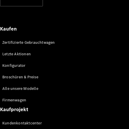
E-Klasse
Limousine
S-Klasse
S-Klasse
Lang
Kaufen
Mercedes-
Maybach S-
Zertifizierte Gebrauchtwagen
Klasse
Letzte Aktionen
Konfigurator
Konfigurator
Mercedes-
Benz Store
Broschüren & Preise
SUV
Alle unsere Modelle
Firmenwagen
Kaufprojekt
Alle SUVs
Kundenkontaktcenter
EQA
Elektrisch