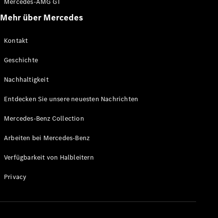
Mercedes-AMG GT
Alle T-
Mehr über Mercedes
Modelle
CLA
Kontakt
Shooting
Elektrisch
Brake
Geschichte
CLA
Shooting
Nachhaltigkeit
Brake
C-Klasse T-
Entdecken Sie unsere neuesten Nachrichten
Modell
C-Klasse T-
Mercedes-Benz Collection
Modell All-
Arbeiten bei Mercedes-Benz
Terrain
E-Klasse T-
Verfügbarkeit von Halbleitern
Modell
E-Klasse T-
Privacy
Modell All-
Terrain
Konfigurator