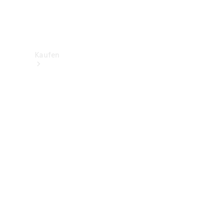
Kaufen
Neuwagenbestand
entdecken
Gebrauchtwagen
finden
Aktionen
Fleet &
Corporate