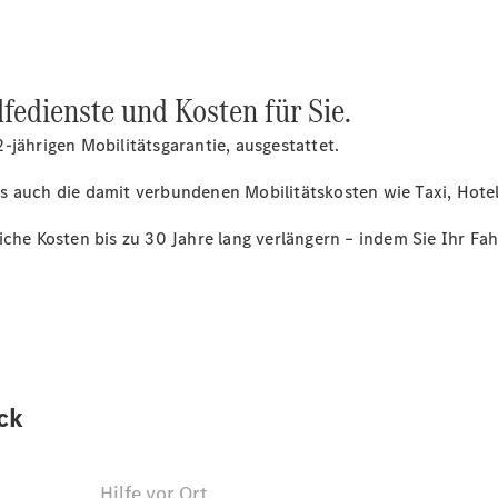
Plug-in-Hybrid Modelle
Limousine
fedienste und Kosten für Sie.
-jährigen Mobilitätsgarantie, ausgestattet.
s auch die damit verbundenen Mobilitätskosten wie Taxi, Hotel
Alle
iche Kosten bis zu 30 Jahre lang verlängern – indem Sie Ihr F
Limousinen
CLA
Elektrisch
CLA
C-Klasse
Limousine
C-Klasse
Elektrisch
Limousine
EQE
Elektrisch
Limousine
EQS
Elektrisch
Limousine