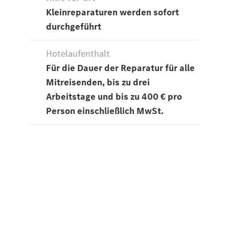
E-Klasse
Limousine
S-Klasse
S-Klasse
Lang
Mercedes-
Maybach S-
Klasse
Konfigurator
Mercedes-
Benz Store
SUV
Alle SUVs
EQA
Elektrisch