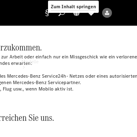
Zum Inhalt springen
terzukommen.
Anbieter/Datenschutz
 zur Arbeit oder einfach nur ein Missgeschick wie ein verlore
Modelle
ndes erwarten:
r des Mercedes-Benz
Service24h-
Netzes oder eines autorisierten
genen Mercedes-Benz Servicepartner.
Flug usw., wenn Mobilo aktiv ist.
Alle Modelle
reichen Sie uns.
Neue Modelle
Elektromodelle