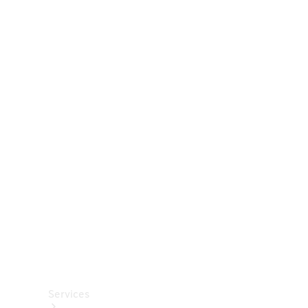
Räder &
Reifen
Zubehör
Mercedes-
Benz
Collection
Autopflege
Services