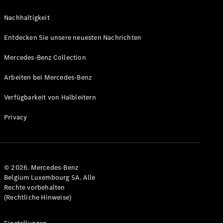
Nachhaltigkeit
Entdecken Sie unsere neuesten Nachrichten
Alle Coupés
Mercedes-Benz Collection
CLE Coupé
Mercedes-
Arbeiten bei Mercedes-Benz
AMG GT
Coupé
Verfügbarkeit von Halbleitern
Mercedes-
AMG GT
Privacy
Neu
Elektrisch
4-Türer
Coupé
Konfigurator
© 2026. Mercedes-Benz
Mercedes-
Belgium Luxembourg SA. Alle
Benz Store
Rechte vorbehalten
Cabriolet
(Rechtliche Hinweise)