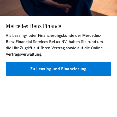
Plug-in-Hybrid Modelle
Limousine
Alle
Limousinen
CLA
Elektrisch
CLA
C-Klasse
Limousine
C-Klasse
Elektrisch
Limousine
EQE
Elektrisch
Limousine
EQS
Elektrisch
Limousine