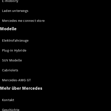
E-mobility
Mercedes-
Benz Store
Laden unterwegs
Kompaktwagen
Mercedes me connect store
Modelle
Elektrofahrzeuge
Plug-in Hybride
Alle
Kompaktlimousinen
SUV Modelle
A-Klasse
Kompaktlimousine
Cabriolets
B-Klasse
Mercedes-AMG GT
Konfigurator
Mehr über Mercedes
Mercedes-
Benz Store
Kontakt
Coupé
Geschichte