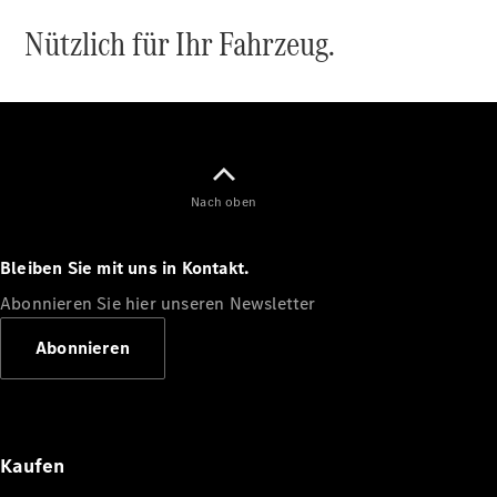
EQE
Nützlich für Ihr Fahrzeug.
Elektrisch
SUV
EQS
Elektrisch
SUV
Mercedes-
Maybach
Elektrisch
EQS SUV
GLA
GLA
Nach oben
Neu
GLA
Neu
Elektrisch
GLB
Elektrisch
Bleiben Sie mit uns in Kontakt.
GLB
GLC
Elektrisch
Abonnieren Sie hier unseren Newsletter
GLC
GLC Coupé
Abonnieren
GLE
GLE
Neu
GLE Coupé
GLE
Neu
Coupé
Kaufen
GLS