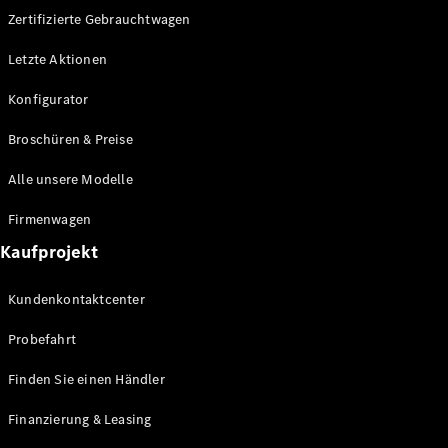
GLS
Neu
Zertifizierte Gebrauchtwagen
Mercedes-
Maybach
Letzte Aktionen
GLS SUV
Mercedes-
Konfigurator
Maybach
Neu
GLS SUV
Broschüren & Preise
G-Klasse
Elektrisch
Geländewagen
Alle unsere Modelle
G-Klasse
Geländewagen
Firmenwagen
Kaufprojekt
Konfigurator
Mercedes-
Kundenkontaktcenter
Benz Store
T-Modell
Probefahrt
Finden Sie einen Händler
Finanzierung & Leasing