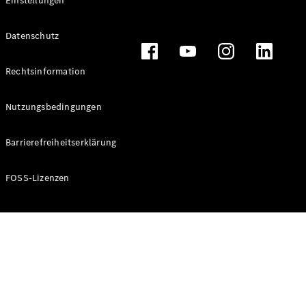
Einstellungen
Datenschutz
Alle
Rechtsinformation
Cabriolets
CLE
Cabriolet
Nutzungsbedingungen
Mercedes-
AMG SL
Barrierefreiheitserklärung
Roadster
Mercedes-
Maybach SL
FOSS-Lizenzen
Monogram
Series
Konfigurator
Mercedes-
Benz Store
Grand Limousine