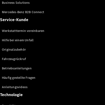
Business Solutions
Alle T-
Mercedes-Benz B2B Connect
Modelle
CLA
Service-Kunde
Shooting
Elektrisch
Brake
Werkstatttermin vereinbaren
CLA
Shooting
Hilfe bei einem Unfall
Brake
C-Klasse T-
Originalzubehör
Modell
C-Klasse T-
Fahrzeugrückruf
Modell All-
Terrain
Betriebsanleitungen
E-Klasse T-
Modell
Häufig gestellte Fragen
E-Klasse T-
Modell All-
Anleitungsvideos
Terrain
Technologie
Konfigurator