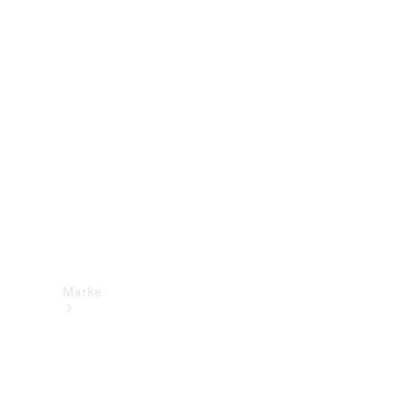
Mercedes-
Benz Apps
Betriebsanleitungen
Support &
Kontakt
Marke