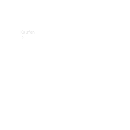
Kaufen
Neuwagenbestand
entdecken
Gebrauchtwagen
finden
Aktionen
Fleet &
Corporate