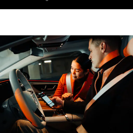
E-Klasse
Limousine
S-Klasse
S-Klasse
Lang
Mercedes-
Maybach S-
Klasse
Konfigurator
Mercedes-
Benz Store
SUV
Alle SUVs
EQA
Elektrisch