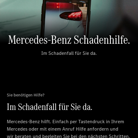
Plug-in-Hybrid Modelle
Limousine
Alle
Limousinen
CLA
Elektrisch
CLA
C-Klasse
Limousine
C-Klasse
Elektrisch
Limousine
EQE
Elektrisch
Limousine
EQS
Elektrisch
Limousine