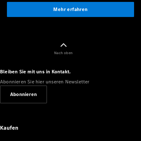
Alle
Cabriolets
CLE
Cabriolet
Mercedes-
Nach oben
AMG SL
Roadster
Bleiben Sie mit uns in Kontakt.
Mercedes-
Maybach SL
Abonnieren Sie hier unseren Newsletter
Monogram
Series
Abonnieren
Konfigurator
Mercedes-
Benz Store
Kaufen
Grand Limousine