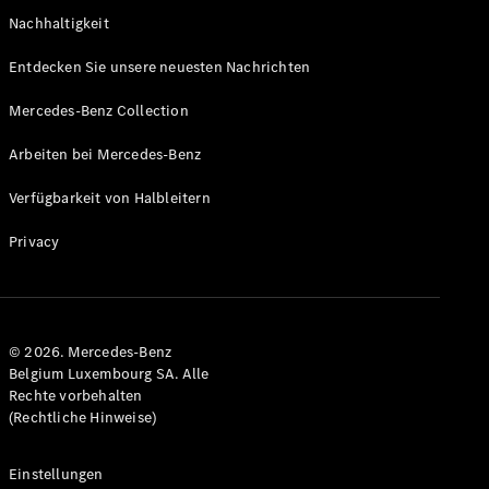
Sales
Nachhaltigkeit
Konfigurator
Entdecken Sie unsere neuesten Nachrichten
& Preise
Preislisten
Mercedes-Benz Collection
und
Broschüren
Arbeiten bei Mercedes-Benz
Probefahrt
Verfügbarkeit von Halbleitern
buchen
Leasing &
Privacy
Finanzierung
Digitale
Extras
Serviceverträge
© 2026. Mercedes-Benz
Teile &
Belgium Luxembourg SA. Alle
Rechte vorbehalten
Zubehör
(Rechtliche Hinweise)
Einstellungen