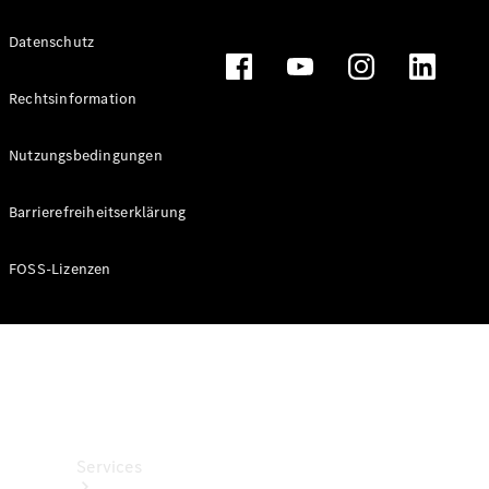
Datenschutz
Rechtsinformation
Räder &
Reifen
Zubehör
Nutzungsbedingungen
Mercedes-
Benz
Barrierefreiheitserklärung
Collection
Autopflege
FOSS-Lizenzen
Services