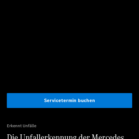
Alle T-
Modelle
CLA
Shooting
Elektrisch
Brake
CLA
Shooting
Brake
C-Klasse T-
Modell
C-Klasse T-
Modell All-
Terrain
E-Klasse T-
Modell
E-Klasse T-
Modell All-
Terrain
Konfigurator