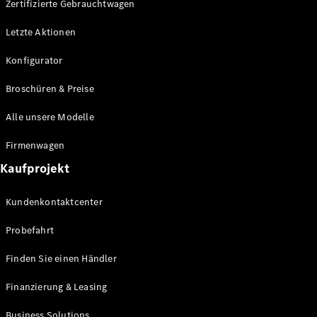
Zertifizierte Gebrauchtwagen
Letzte Aktionen
Konfigurator
Broschüren & Preise
VLE
Elektrisch
Alle unsere Modelle
Konfigurator
Firmenwagen
Mercedes-
Kaufprojekt
Benz Store
MPV
Kundenkontaktcenter
Probefahrt
Finden Sie einen Händler
Alle Vans
Finanzierung & Leasing
EQV
Elektrisch
V-Klasse
Business Solutions