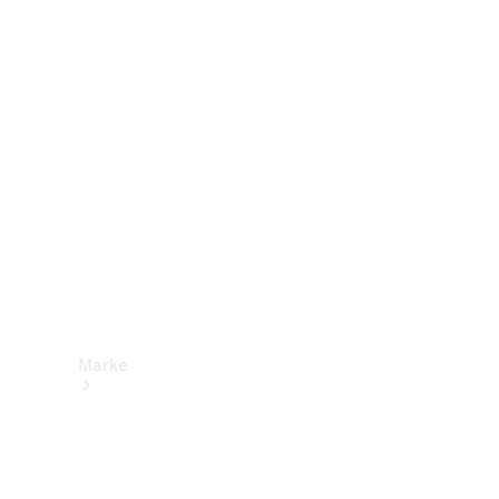
Mercedes-
Benz Apps
Betriebsanleitungen
Support &
Kontakt
Marke