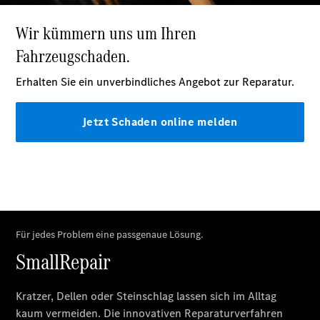
EQE
Elektrisch
SUV
EQS
Elektrisch
SUV
Mercedes-
Maybach
Elektrisch
EQS SUV
GLA
GLA
Neu
GLA
Neu
Elektrisch
GLB
Elektrisch
GLB
GLC
Elektrisch
GLC
GLC Coupé
GLE
GLE
Neu
GLE Coupé
GLE
Neu
Coupé
GLS