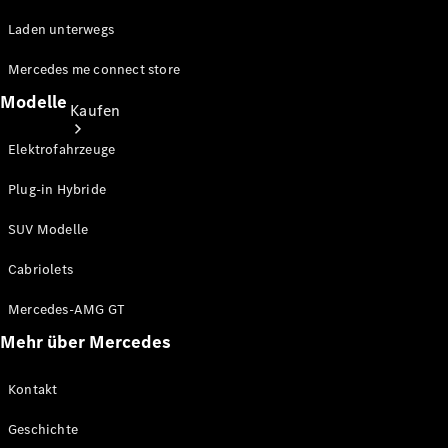
Laden unterwegs
Mercedes me connect store
Modelle
Kaufen
Elektrofahrzeuge
Plug-in Hybride
SUV Modelle
Cabriolets
Neuwagenbestand
entdecken
Mercedes-AMG GT
Gebrauchtwagen
finden
Mehr über Mercedes
Aktionen
Kontakt
Fleet &
Geschichte
Corporate