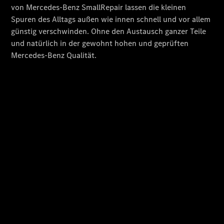
GLS
Neu
Mercedes-
Maybach
GLS SUV
Mercedes-
Maybach
Neu
GLS SUV
G-Klasse
Elektrisch
Geländewagen
G-Klasse
Geländewagen
Konfigurator
Mercedes-
Benz Store
T-Modell