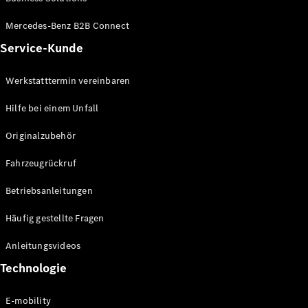
Marco Polo
Mercedes-Benz B2B Connect
Service-Kunde
Konfigurator
Mercedes-
Benz Store
Werkstatttermin vereinbaren
Hilfe bei einem Unfall
Gewerbliche Transporter
Originalzubehör
Konfigurator
Fahrzeugrückruf
Mercedes-Benz Store
Betriebsanleitungen
Häufig gestellte Fragen
Anleitungsvideos
Technologie
E-mobility