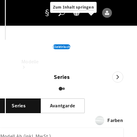
Zum Inhalt springen
EQV
Elektrisch
Anbieter/Datenschutz
Ab (inkl. MwSt.)
Modelle
Series
Series
Avantgarde
Alle Modelle
Neue Modelle
Farben
Elektromodelle
Modell
Ab (inkl. MwSt.)