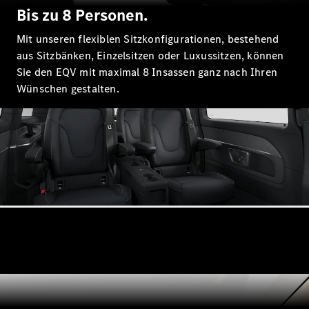
EQE
Bis zu 8 Personen.
Elektrisch
SUV
Mit unseren flexiblen Sitzkonfigurationen, bestehend
EQS
Elektrisch
SUV
aus Sitzbänken, Einzelsitzen oder Luxussitzen, können
Mercedes-
Sie den EQV mit maximal 8 Insassen ganz nach Ihren
Maybach
Elektrisch
Wünschen gestalten.
EQS SUV
GLA
GLA
Neu
GLA
Neu
Elektrisch
GLB
Elektrisch
GLB
GLC
Elektrisch
GLC
GLC Coupé
GLE
GLE
Neu
GLE Coupé
GLE
Neu
Coupé
GLS