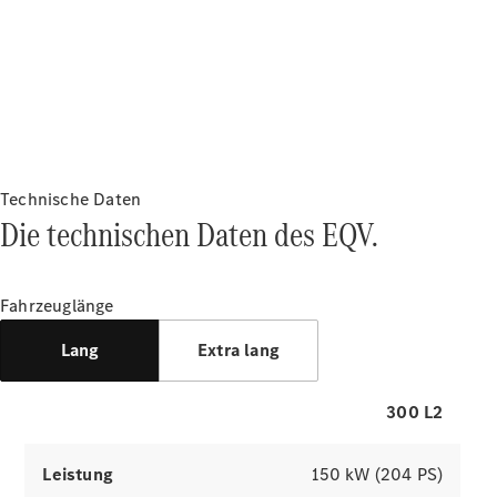
Sales
zusätzlich.
Konfigurator
& Preise
Preislisten
Reichweite & Laden
Der elektrische
und
Broschüren
Probefahrt
Antrieb
Technische Daten
buchen
Die technischen Daten des EQV.
Leasing &
des EQV
Finanzierung
Fahrzeuglänge
Digitale
Simulatoren erkunden
Extras
Lang
Extra lang
Serviceverträge
Teile &
Zubehör
300 L2
Leistung
150 kW (204 PS)