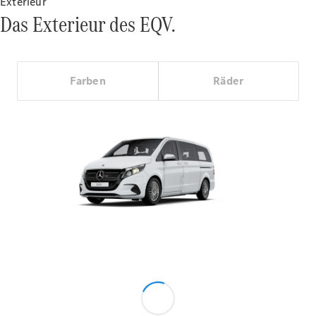
Exterieur
Das Exterieur des EQV.
Alle Coupés
Farben
Räder
CLE Coupé
Mercedes-
AMG GT
Coupé
Mercedes-
AMG GT
Neu
Elektrisch
4-Türer
Coupé
Konfigurator
Mercedes-
Benz Store
Cabriolet