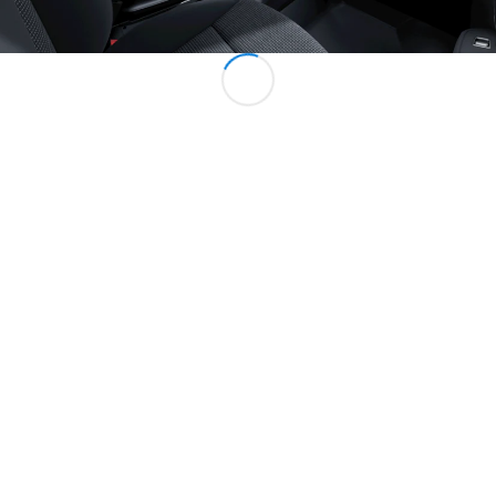
VLE
Elektrisch
Konfigurator
Mercedes-
Benz Store
MPV
Alle Vans
EQV
Elektrisch
V-Klasse