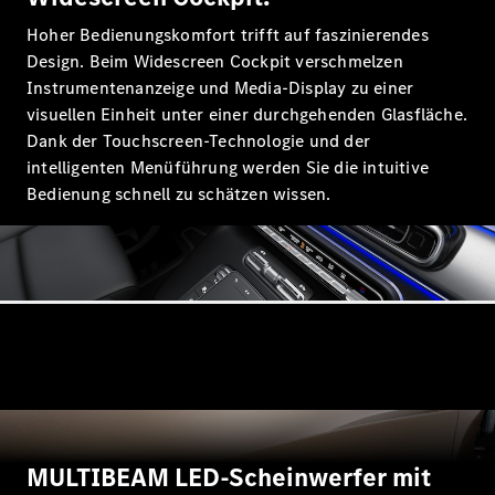
Hoher Bedienungskomfort trifft auf faszinierendes
Alle T-
Modelle
Design. Beim Widescreen Cockpit verschmelzen
CLA
Instrumentenanzeige und Media-Display zu einer
Shooting
Elektrisch
visuellen Einheit unter einer durchgehenden Glasfläche.
Brake
Dank der Touchscreen-Technologie und der
CLA
intelligenten Menüführung werden Sie die intuitive
Shooting
Bedienung schnell zu schätzen wissen.
Brake
C-Klasse T-
Modell
C-Klasse T-
Modell All-
Terrain
E-Klasse T-
Modell
E-Klasse T-
Modell All-
Terrain
MULTIBEAM LED-Scheinwerfer mit
Konfigurator