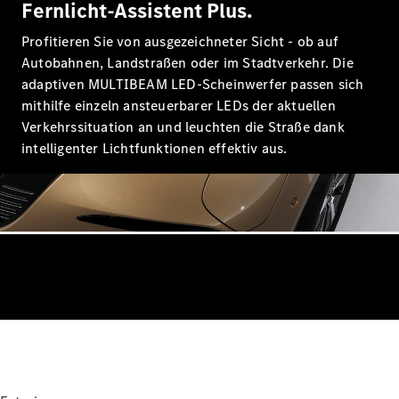
Fernlicht-Assistent Plus.
Mercedes-
Benz Store
Profitieren Sie von ausgezeichneter Sicht - ob auf
Kompaktwagen
Autobahnen, Landstraßen oder im Stadtverkehr. Die
adaptiven MULTIBEAM LED-Scheinwerfer passen sich
mithilfe einzeln ansteuerbarer LEDs der aktuellen
Verkehrssituation an und leuchten die Straße dank
intelligenter Lichtfunktionen effektiv aus.
Alle
Kompaktlimousinen
A-Klasse
Kompaktlimousine
B-Klasse
Konfigurator
Mercedes-
Benz Store
Coupé