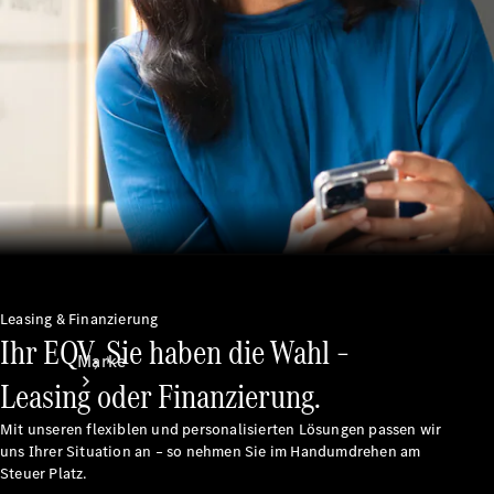
Mercedes-
Benz Apps
Betriebsanleitungen
Support &
Kontakt
Leasing & Finanzierung
Ihr EQV, Sie haben die Wahl –
Marke
Leasing oder Finanzierung.
Mit unseren flexiblen und personalisierten Lösungen passen wir
uns Ihrer Situation an – so nehmen Sie im Handumdrehen am
Steuer Platz.