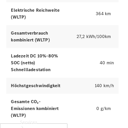
Elektrische Reichweite
364 km
(WLTP)
Räder &
Reifen
Gesamtverbrauch
27,2 kWh/100km
Zubehör
kombiniert (WLTP)
Mercedes-
Benz
Ladezeit DC 10%-80%
Collection
Autopflege
SOC (netto)
40 min
Schnellladestation
Höchstgeschwindigkeit
140 km/h
Gesamte CO₂-
Emissionen kombiniert
0 g/km
(WLTP)
Services