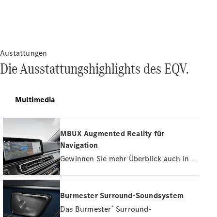
Marco Polo
Konfigurator
Mercedes-
Austattungen
Benz Store
Die Ausstattungshighlights des EQV.
Gewerbliche Transporter
Multimedia
Konfigurator
Mercedes-Benz Store
MBUX Augmented Reality für
Navigation
Gewinnen Sie mehr Überblick auch in
komplexen Verkehrssituationen. MBUX
Augmented Reality für Navigation
verbindet die virtuelle mit der realen
Burmester Surround-Soundsystem
Welt und kombiniert Live-Bilder mit
Das Burmester
®
Surround-
grafischen Navigations- und