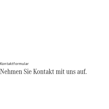
Over-the-Air-
Aktualisierungen
Design &
Konzeptfahrzeuge
Elektromobilität
Nachhaltigkeit
Mercedes-
Benz
Belgium
Luxembourg
Kontaktformular
Nehmen Sie Kontakt mit uns auf.