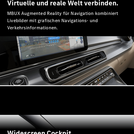
Virtuelle und reale Welt verbinden.
GLS
Neu
Mercedes-
MBUX Augmented Reality für Navigation kombiniert
Maybach
Livebilder mit grafischen Navigations- und
GLS SUV
Verkehrsinformationen.
Mercedes-
Maybach
Neu
GLS SUV
G-Klasse
Elektrisch
Geländewagen
G-Klasse
Geländewagen
Konfigurator
Mercedes-
Benz Store
T-Modell
Widescreen Cockpit.