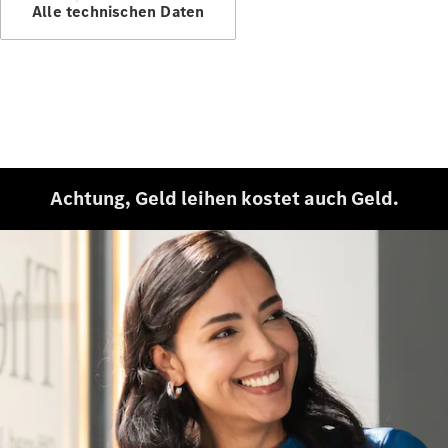
Alle technischen Daten
Alle
Services
Ladelösungen
Achtung, Geld leihen kostet auch Geld.
Servicetermin
vereinbaren
Service &
Reparatur
Pannen- &
Schadenhilfe
Versicherung