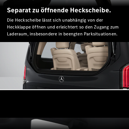
E-Klasse
Separat zu öffnende Heckscheibe.
Limousine
S-Klasse
Die Heckscheibe lässt sich unabhängig von der
S-Klasse
Heckklappe öffnen und erleichtert so den Zugang zum
Lang
Laderaum, insbesondere in beengten Parksituationen.
Mercedes-
Maybach S-
Klasse
Konfigurator
Mercedes-
Benz Store
SUV
Alle SUVs
EQA
Elektrisch