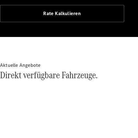
Entdecken
Rate Kalkulieren
Sie unsere
neuesten
Nachrichten
Über
Mercedes-
Benz
Aktuelle Angebote
Direkt verfügbare Fahrzeuge.
Über uns
Mercedes-
AMG
Mercedes-