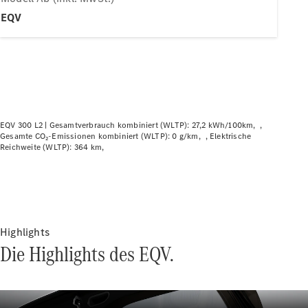
Plug-in-Hybrid Modelle
EQV
Limousine
EQV 300 L2 |
Gesamtverbrauch kombiniert (WLTP): 27,2 kWh/100km
Gesamte CO₂-Emissionen kombiniert (WLTP): 0 g/km
Elektrische
Alle
Reichweite (WLTP): 364 km
Limousinen
CLA
Elektrisch
CLA
C-Klasse
Limousine
C-Klasse
Highlights
Elektrisch
Limousine
Die Highlights des EQV.
EQE
Elektrisch
Limousine
EQS
Elektrisch
Limousine