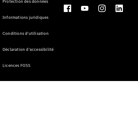
Protection des données
Break
Informations juridiques
Conditions d'utilisation
Tous les
Déclaration d’accessibilité
Breaks
CLA
Licences FOSS
Shooting
Électrique
Brake
CLA
Shooting
Brake
Classe C
Break
Classe C
Break All-
Terrain
Classe E