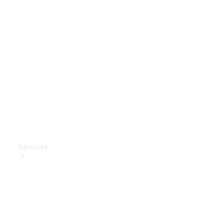
Mercedes-
Benz
Collection
Entretien
de voiture
Services