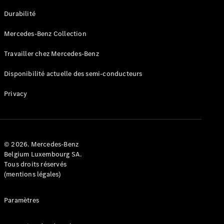
GLE
Nouveau
Durabilité
Coupé
GLS
Mercedes-Benz Collection
GLS
Nouveau
Mercedes-
Travailler chez Mercedes-Benz
Maybach
GLS SUV
Disponibilité actuelle des semi-conducteurs
Mercedes-
Maybach
Nouveau
Privacy
GLS SUV
Classe G
Véhicule
Électrique
tout-
terrain
© 2026. Mercedes-Benz
Classe G
Belgium Luxembourg SA.
Véhicule
Tous droits réservés
tout-terrain
(mentions légales)
Configurateur
Paramètres
Mercedes-
Benz Store