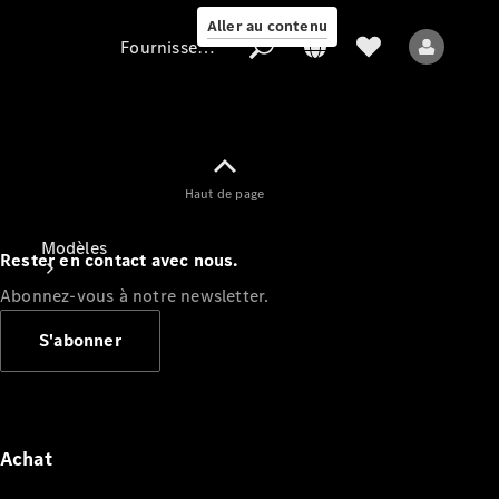
Aller au contenu
Fournisseur / Protection des données
Fournisseur /
Haut de page
Protection des
données
Modèles
Rester en contact avec nous.
Abonnez-vous à notre newsletter.
S'abonner
Tous les modèles
Nouveaux modèles
Achat