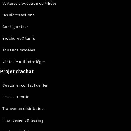
Modèles électriques
Voitures d'occasion certifiées
Modèles Plug-in Hybrid
Dernières actions
Berline
Configurateur
Brochures & tarifs
Tous nos modèles
Véhicule utilitaire léger
Tous les
Projet d'achat
Berlines
CLA
Électrique
Customer contact center
CLA
Classe C
Essai sur route
Berline
Classe
Trouver un distributeur
C
Électrique
Berline
Financement & leasing
EQE
Électrique
Berline