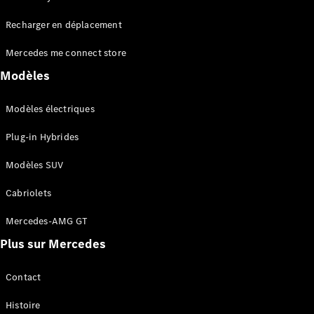
Tous les
Recharger en déplacement
SUVs
EQA
Électrique
Mercedes me connect store
EQE
Électrique
SUV
Modèles
EQS
Électrique
SUV
Modèles électriques
Mercedes-
Maybach
Électrique
Plug-in Hybrides
EQS SUV
GLA
Modèles SUV
GLA
Nouveau
GLA
Nouveau
Électrique
Cabriolets
GLB
Électrique
GLB
Mercedes-AMG GT
GLC
Électrique
Plus sur Mercedes
GLC
GLC Coupé
GLE
Contact
GLE
Nouveau
Histoire
GLE Coupé