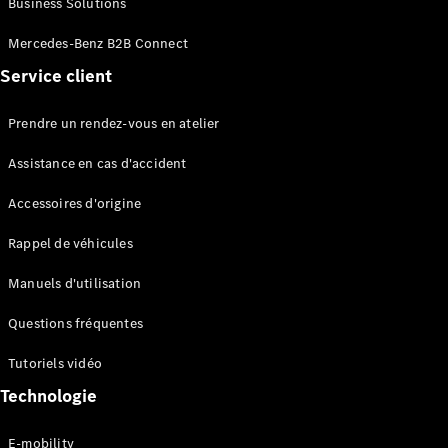
Business Solutions
EQS
Électrique
Berline
Mercedes-Benz B2B Connect
Classe E
Service client
Berline
Classe S
Classe S
Prendre un rendez-vous en atelier
Limousine
Mercedes-
Assistance en cas d'accident
Maybach
Classe S
Accessoires d'origine
Rappel de véhicules
Configurateur
Mercedes-
Manuels d'utilisation
Benz Store
SUV
Questions fréquentes
Tutoriels vidéo
Technologie
E-mobility