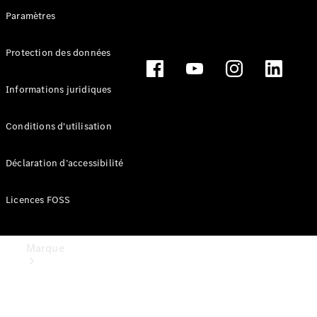
Applications
Paramètres
Mercedes-
Benz
Protection des données
Manuels
d'utilisation
Assistance
Informations juridiques
et contact
Conditions d'utilisation
Déclaration d’accessibilité
Licences FOSS
Marque