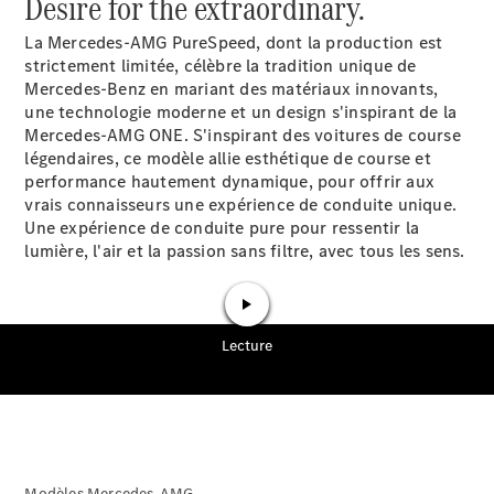
Desire for the extraordinary.
Break
La Mercedes-AMG PureSpeed, dont la production est
strictement limitée, célèbre la tradition unique de
Mercedes-Benz en mariant des matériaux innovants,
une technologie moderne et un design s'inspirant de la
Mercedes-AMG ONE. S'inspirant des voitures de course
légendaires, ce modèle allie esthétique de course et
Tous les
performance hautement dynamique, pour offrir aux
Breaks
vrais connaisseurs une expérience de conduite unique.
CLA
Une expérience de conduite pure pour ressentir la
Shooting
Électrique
lumière, l'air et la passion sans filtre, avec tous les sens.
Brake
CLA
Shooting
Brake
Classe C
Break
Classe C
Break All-
Terrain
Classe E
Modèles Mercedes-AMG