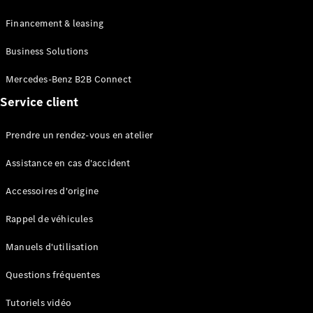
route
Leasing &
Financement & leasing
Financement
Business Solutions
Extras
Mercedes-Benz B2B Connect
digitaux
Service client
Contrats de
service
Pièces et
Prendre un rendez-vous en atelier
accessoires
Assistance en cas d'accident
Accessoires d'origine
Rappel de véhicules
Manuels d'utilisation
Pneus et
Questions fréquentes
roues
Accessoires
Tutoriels vidéo