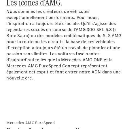
Les icônes d'AMG.
GLE
Nouveau
Coupé
Nous sommes les créateurs de véhicules
GLS
exceptionnellement performants. Pour nous,
GLS
Nouveau
l'inspiration a toujours été cruciale. Qu'il s'agisse des
Mercedes-
légendaires succès en course de l'AMG 300 SEL 6.8 («
Maybach
Rote Sau ») ou des modèles emblématiques du SLS AMG
GLS SUV
pour la route ou les circuits, la base de ces véhicules
Mercedes-
d'exception a toujours été un travail de pionnier et une
Maybach
Nouveau
passion sans limites. Les voitures fascinantes
GLS SUV
d'aujourd'hui telles que la Mercedes-AMG ONE et la
Classe G
Mercedes-AMG PureSpeed Concept représentent
Véhicule
également cet esprit et font entrer notre ADN dans une
Électrique
tout-
nouvelle ère.
terrain
Classe G
Véhicule
tout-terrain
Configurateur
Mercedes-
Mercedes-AMG PureSpeed
Benz Store