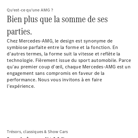
Tous les
Qu'est-ce qu'une AMG ?
SUVs
Bien plus que la somme de ses
EQA
Électrique
EQE
parties.
Électrique
SUV
EQS
Chez Mercedes-AMG, le design est synonyme de
Électrique
SUV
symbiose parfaite entre la forme et la fonction. En
Mercedes-
d'autres termes, la forme suit la vitesse et reflète la
Maybach
Électrique
technologie. Fièrement issue du sport automobile. Parce
EQS SUV
qu'au premier coup d'œil, chaque Mercedes-AMG est un
GLA
engagement sans compromis en faveur de la
GLA
Nouveau
performance. Nous vous invitons à en faire
GLA
Nouveau
Électrique
l'expérience.
GLB
Électrique
GLB
GLC
Électrique
GLC
GLC Coupé
GLE
GLE
Nouveau
Trésors, classiques & Show Cars
GLE Coupé