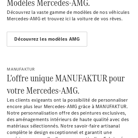
Modèles Mercedes-AMG.
Découvrez la vaste gamme de modèles de nos véhicules
Configurateur
Mercedes-AMG et trouvez ici la voiture de vos rêves.
Mercedes-
Benz Store
Coupé
Découvrez les modèles AMG
MANUFAKTUR
L'offre unique MANUFAKTUR pour
Tous les
Coupés
votre Mercedes-AMG.
CLE Coupé
Mercedes-
Les clients exigeants ont la possibilité de personnaliser
AMG GT
encore plus leur Mercedes-AMG grâce à MANUFAKTUR.
Coupé
Notre personnalisation offre des peintures exclusives,
Mercedes-
des aménagements intérieurs de haute qualité avec des
AMG GT
matériaux sélectionnés. Notre savoir-faire artisanal
Nouveau
Électrique
Coupé 4
complète le design exceptionnel et garantit une
Portes