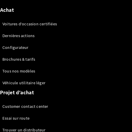
Consultez le
Achat
stock de
voitures
neuves
Voitures d'occasion certifiées
Trouver
un
Dernières actions
véhicule
d’occasion
Configurateur
Brochures & tarifs
Actions
Fleet &
Tous nos modèles
Corporate
Sales
Véhicule utilitaire léger
Projet d'achat
Configurateur
et prix
Customer contact center
Brochures
et tarifs
Essai sur route
Réserver un
essai sur
Trouver un distributeur