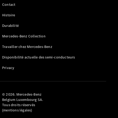
Tous les
Contact
services
Solutions
Histoire
de charge
Durabilité
Prenez
Mercedes-Benz Collection
votre
rendez-
Travailler chez Mercedes-Benz
vous de
service
Disponibilité actuelle des semi-conducteurs
Maintenance
et
Privacy
réparation
Assistance
en cas de
panne ou
d'accident
© 2026. Mercedes-Benz
Belgium Luxembourg SA.
Tous droits réservés
Assurance
(mentions légales)