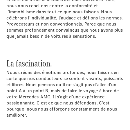
EQS
nous nous rebellons contre la conformité et
Électrique
Berline
l'immobilisme dans tout ce que nous faisons. Nous
Classe E
célébrons l'individualité, l'audace et défions les normes.
Berline
Provocateurs et non conventionnels. Parce que nous
Classe S
sommes profondément convaincus que nous avons plus
Classe S
que jamais besoin de voitures à sensations.
Limousine
Mercedes-
Maybach
Classe S
La fascination.
Nous créons des émotions profondes, nous faisons en
Configurateur
sorte que nos conducteurs se sentent vivants, puissants
Mercedes-
et libres. Nous pensons qu'il ne s'agit pas d'aller d'un
Benz Store
point A à un point B, mais de faire le voyage à bord de
SUV
votre Mercedes-AMG. Il s'agit d'une expérience
passionnante. C'est ce que nous défendons. C'est
pourquoi nous nous efforçons constamment de nous
améliorer.