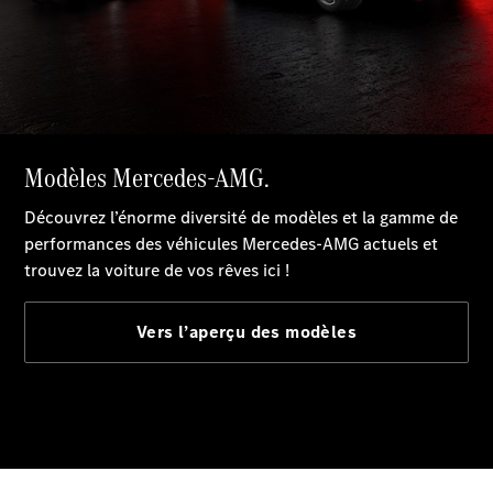
Series
Configurateur
Mercedes-
Benz Store
Grand Limousine
VLE
Électrique
Configurateur
Mercedes-
Benz Store
Monospace