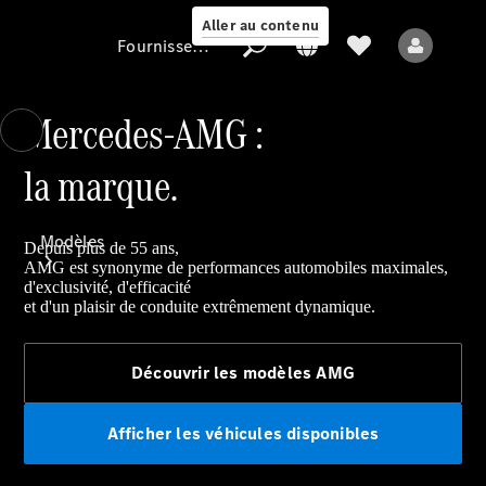
Aller au contenu
Fournisseur / Protection des données
Mercedes-AMG :
la marque.
Fournisseur /
Protection des
données
Modèles
Depuis plus de 55 ans,
AMG est synonyme de performances automobiles maximales,
d'exclusivité, d'efficacité
et d'un plaisir de conduite extrêmement dynamique.
Découvrir les modèles AMG
Tous les modèles
Afficher les véhicules disponibles
Nouveaux modèles