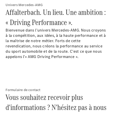
Univers Mercedes-AMG
Affalterbach. Un lieu. Une ambition :
« Driving Performance ».
Bienvenue dans l’univers Mercedes-AMG. Nous croyons
Tous les
à la compétition, aux idées, à la haute performance et à
Monospaces
la maîtrise de notre métier. Forts de cette
EQV
Électrique
revendication, nous créons la performance au service
Classe V
du sport automobile et de la route. C'est ce que nous
Marco Polo
appelons l'« AMG Driving Performance ».
Configurateur
Mercedes-
Benz Store
Véhicules utilitaires
Formulaire de contact
Vous souhaitez recevoir plus
Configurateur
d'informations ? N'hésitez pas à nous
Mercedes-Benz Store