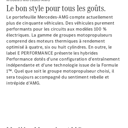
Break
Le bon style pour tous les goûts.
Classe E
Break All-
Le portefeuille Mercedes-AMG compte actuellement
Terrain
plus de cinquante véhicules. Des véhicules purement
performants pour les circuits aux modèles 100 %
électriques. La gamme de groupes motopropulseurs
Configurateur
comprend des moteurs thermiques à rendement
Mercedes-
optimisé à quatre, six ou huit cylindres. En outre, le
Benz Store
label E PERFORMANCE présente les hybrides
Hatchback
Performance dotés d'une configuration d'entraînement
indépendante et d'une technologie issue de la Formule
1™. Quel que soit le groupe motopropulseur choisi, il
sera toujours accompagné du sentiment rebelle et
intrépide d'AMG.
Tous les
Hatchbacks
Classe A
Berline
compacte
Classe B