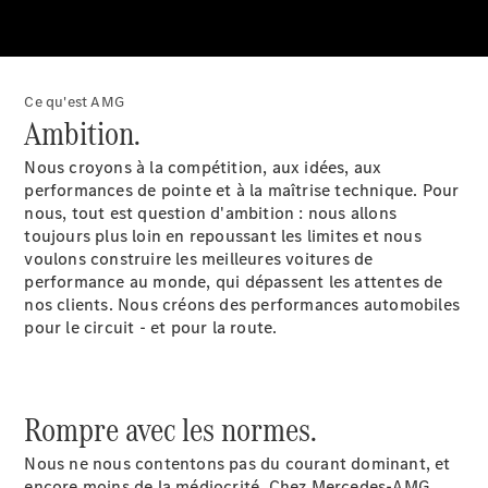
Modèles électriques
Modèles Plug-in Hybrid
Berline
Ce qu'est AMG
Ambition.
Nous croyons à la compétition, aux idées, aux
performances de pointe et à la maîtrise technique. Pour
nous, tout est question d'ambition : nous allons
toujours plus loin en repoussant les limites et nous
Tous les
voulons construire les meilleures voitures de
Berlines
performance au monde, qui dépassent les attentes de
CLA
Électrique
nos clients. Nous créons des performances automobiles
CLA
pour le circuit - et pour la route.
Classe C
Berline
Classe
C
Électrique
Rompre avec les normes.
Berline
EQE
Nous ne nous contentons pas du courant dominant, et
Électrique
Berline
encore moins de la médiocrité. Chez Mercedes-AMG,