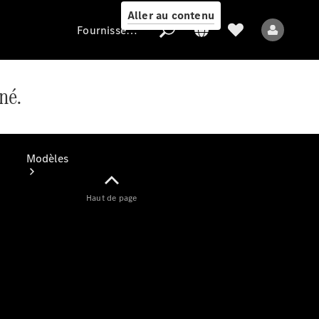
Aller au contenu
Fournisseur / Protection des données
né.
Fournisseur /
Protection des
données
Modèles
Haut de page
Tous les modèles
Nouveaux modèles