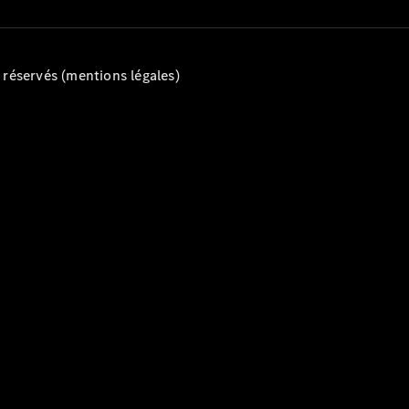
Break
éservés (mentions légales)
Tous les
Breaks
CLA
Shooting
Électrique
Brake
CLA
Shooting
Brake
Classe C
Break
Classe C
Break All-
Terrain
Classe E