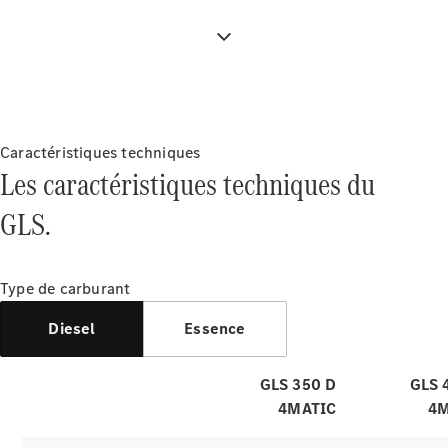
des réunions via la caméra. Grâce à la
connexion au système multimédia
MBUX, vous pouvez regarder des films
avec une qualité d'image
resplendissante ou surfer sur Internet.
Caractéristiques techniques
Les caractéristiques techniques du
GLS.
Type de carburant
Diesel
Essence
GLS 350 D
GLS 
4MATIC
4M