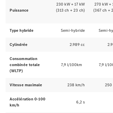
230 kW + 17 kW
270 kW + 
Puissance
(313 ch + 23 ch)
(367 ch + 
Type hybride
Semi-hybride
Semi-hy
Cylindrée
2.989 cc
2.
Consommation
combinée totale
7,9 l/100km
7,9 l/1
(WLTP)
Vitesse maximale
238 km/h
250
Accélération 0-100
6,2 s
km/h