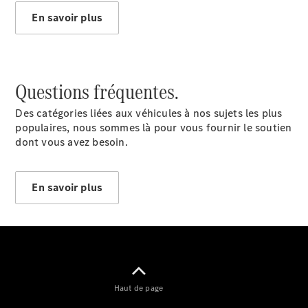
Tous les
En savoir plus
SUVs
EQA
Électrique
EQE
Électrique
SUV
EQS
Questions fréquentes.
Électrique
SUV
Mercedes-
Des catégories liées aux véhicules à nos sujets les plus
Maybach
populaires, nous sommes là pour vous fournir le soutien
Électrique
EQS SUV
dont vous avez besoin.
GLA
GLA
Nouveau
GLA
Nouveau
Électrique
En savoir plus
GLB
Électrique
GLB
GLC
Électrique
GLC
GLC Coupé
GLE
GLE
Nouveau
Haut de page
GLE Coupé