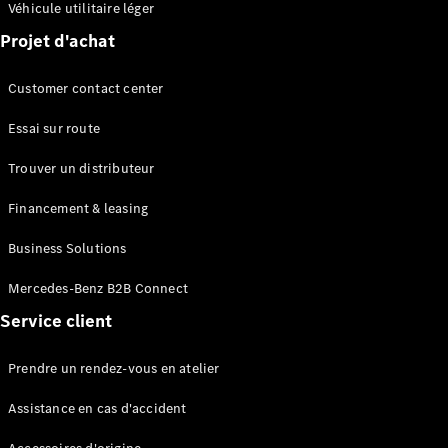
Véhicule utilitaire léger
Break
Projet d'achat
Customer contact center
Essai sur route
Tous les
Trouver un distributeur
Breaks
CLA
Financement & leasing
Shooting
Électrique
Brake
Business Solutions
CLA
Shooting
Mercedes-Benz B2B Connect
Brake
Service client
Classe C
Break
Prendre un rendez-vous en atelier
Classe C
Break All-
Assistance en cas d'accident
Terrain
Classe E