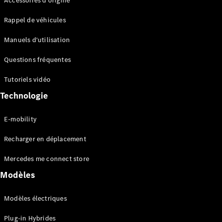
Accessoires d'origine
Break
Classe E
Rappel de véhicules
Break All-
Terrain
Manuels d'utilisation
Questions fréquentes
Configurateur
Mercedes-
Tutoriels vidéo
Benz Store
Hatchback
Technologie
E-mobility
Recharger en déplacement
Mercedes me connect store
Tous les
Modèles
Hatchbacks
Classe A
Berline
Modèles électriques
compacte
Classe B
Plug-in Hybrides