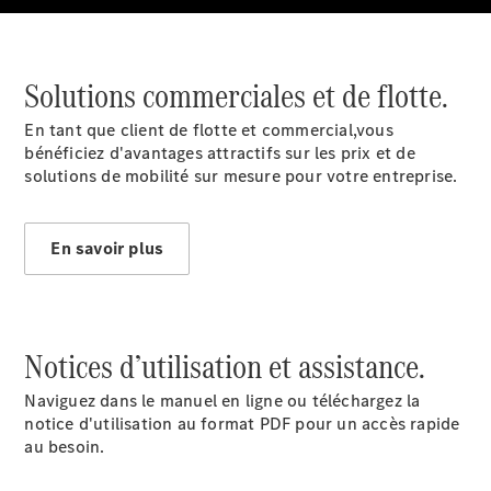
EQS
Électrique
Berline
Classe E
Solutions commerciales et de flotte.
Berline
Classe S
En tant que client de flotte et commercial,vous
Classe S
bénéficiez d'avantages attractifs sur les prix et de
Limousine
solutions de mobilité sur mesure pour votre entreprise.
Mercedes-
Maybach
Classe S
En savoir plus
Configurateur
Mercedes-
Benz Store
SUV
Notices d’utilisation et assistance.
Naviguez dans le manuel en ligne ou téléchargez la
notice d'utilisation au format PDF pour un accès rapide
au besoin.