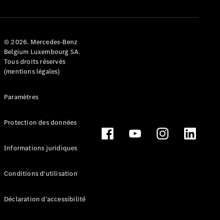
Configurateur
Mercedes-
© 2026. Mercedes-Benz
Benz Store
Belgium Luxembourg SA.
Cabriolet
Tous droits réservés
(mentions légales)
Paramètres
Protection des données
Tous les
Cabriolets
CLE
Informations juridiques
Cabriolet
Mercedes-
Conditions d'utilisation
AMG SL
Roadster
Mercedes-
Déclaration d’accessibilité
Maybach SL
Monogram