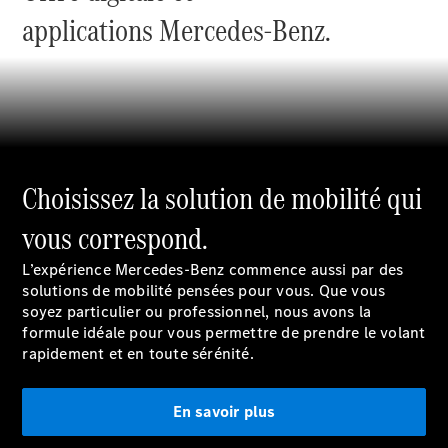
Modèles électriques
applications Mercedes-Benz.
Modèles Plug-in Hybrid
Berline
Choisissez la solution de mobilité qui
vous correspond.
Tous les
Berlines
L’expérience Mercedes-Benz commence aussi par des
CLA
Électrique
solutions de mobilité pensées pour vous. Que vous
CLA
soyez particulier ou professionnel, nous avons la
Classe C
formule idéale pour vous permettre de prendre le volant
Berline
rapidement et en toute sérénité.
Classe
C
Électrique
Berline
En savoir plus
EQE
Électrique
Berline