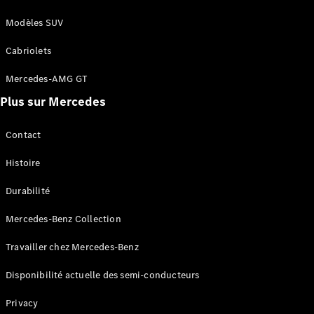
Modèles SUV
Configurateur
Mercedes-
Cabriolets
Benz Store
Coupé
Mercedes-AMG GT
Plus sur Mercedes
Contact
Histoire
Tous les
Coupés
Durabilité
CLE Coupé
Mercedes-
Mercedes-Benz Collection
AMG GT
Travailler chez Mercedes-Benz
Coupé
Mercedes-
Disponibilité actuelle des semi-conducteurs
AMG GT
Nouveau
Électrique
Coupé 4
Privacy
Portes