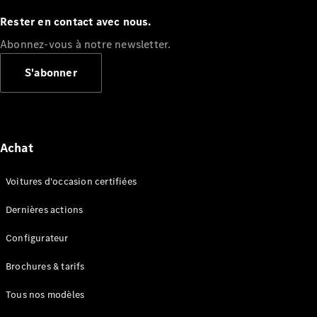
GLE
Nouveau
Rester en contact avec nous.
Coupé
GLS
Abonnez-vous à notre newsletter.
GLS
Nouveau
Mercedes-
S'abonner
Maybach
GLS SUV
Mercedes-
Maybach
Nouveau
GLS SUV
Achat
Classe G
Véhicule
Électrique
Voitures d'occasion certifiées
tout-
terrain
Dernières actions
Classe G
Véhicule
Configurateur
tout-terrain
Brochures & tarifs
Configurateur
Tous nos modèles
Mercedes-
Benz Store