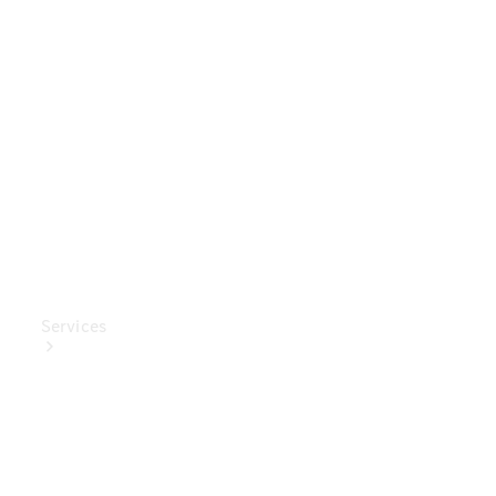
Mercedes-
Benz
Collection
Entretien
de voiture
Services