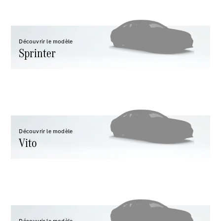
Configurateur
Mercedes-
Benz Store
Découvrir le modèle
Citan
Sprinter
Citan
Fourgon
Découvrir le modèle
Vito
Configurateur
Mercedes-
Benz Store
Marco Polo