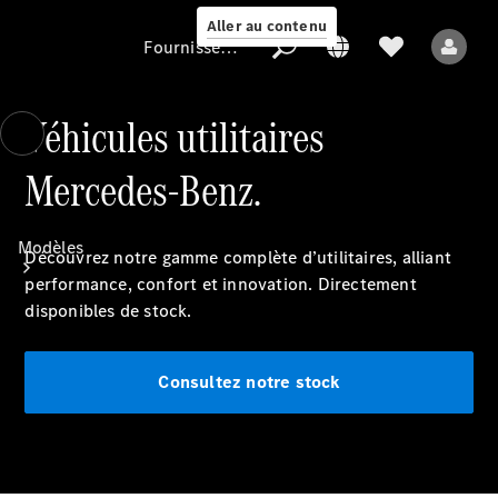
Aller au contenu
Fournisseur / Protection des données
Véhicules utilitaires
Mercedes-Benz.
Fournisseur /
Protection des
données
Modèles
Découvrez notre gamme complète d’utilitaires, alliant
performance, confort et innovation. Directement
disponibles de stock.
Consultez notre stock
Tous les modèles
Modèles électriques