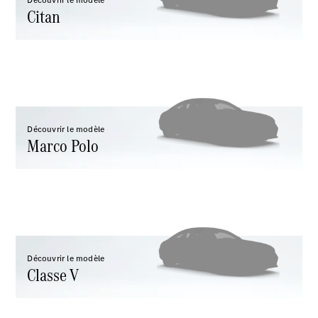
Découvrir le modèle
Citan
Marco Polo
Configurateur
Mercedes-
Découvrir le modèle
Marco Polo
Benz Store
Classe V
Classe V
Découvrir le modèle
Classe V
Configurateur
Mercedes-