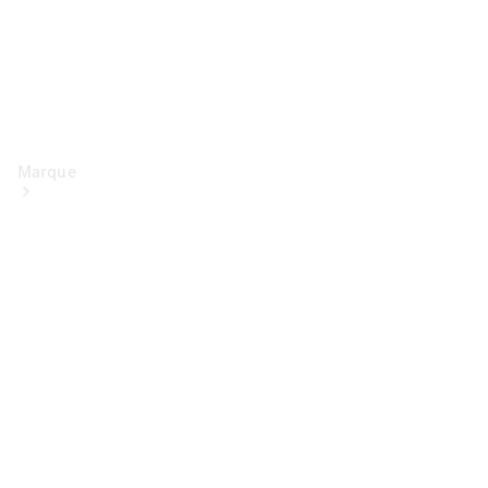
Marque
Conduite
électrique