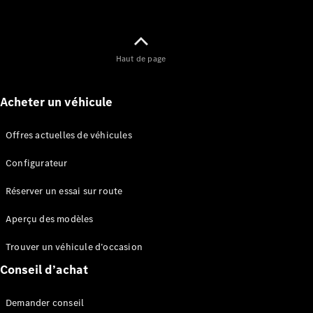
eCitan
Électrique
Fourgon
Haut de page
Configurateur
Mercedes-
Acheter un véhicule
Benz Store
EQV
Offres actuelles de véhicules
Configurateur
Réserver un essai sur route
Aperçu des modèles
EQV
Électrique
Trouver un véhicule d’occasion
Configurateur
Conseil d’achat
Mercedes-
Benz Store
Demander conseil