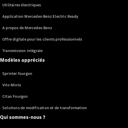
Utilitaires électriques
Application Mercedes-Benz Electric Ready
A propos de Mercedes-Benz
Offre digitale pour les clients professionnels
Mercedes-
Benz Store
Transmission intégrale
Utilitaires
d’occasion
Modèles appréciés
Sprinter fourgon
Offres
Configurateur
Vito Mixto
Réserver un
essai sur
Citan Fourgon
route
Leasing &
Solutions de modification et de transformation
financement
Qui sommes-nous ?
Assurances