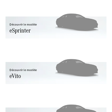
Benz Store
eSprinter
Découvrir le modèle
eSprinter
Tous les
eSprinter
eSprinter
Électrique
Fourgon
eSprinter
Découvrir le modèle
Châssis
Électrique
eVito
Cabine
Configurateur
Mercedes-
Benz Store
eVito