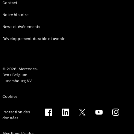
Contact
Recommandez
Notre histoire
votre véhicule
utilitaire
News et événements
Offres
digitales
Développement durable et avenir
pour
votre
utilitaire
léger
© 2026. Mercedes-
Benz Belgium
Luxembourg NV
Cookies
Protection des
données
Mentions légales