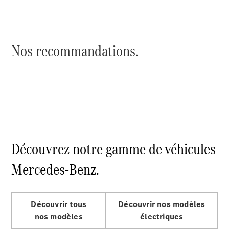
Sprinter
Châssis à
benne
Nos recommandations.
Configurateur
Mercedes-
Benz Store
Vito
Découvrez notre gamme de véhicules
Tous les
Mercedes-Benz.
Vito
Vito
Fourgon
Découvrir tous
Découvrir nos modèles
Vito Mixto
Vito Tourer
nos modèles
électriques