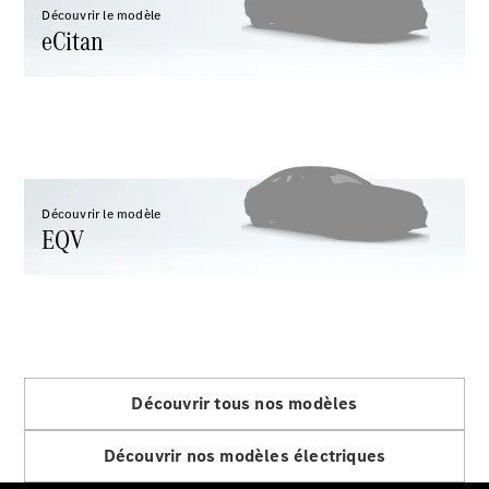
Découvrir le modèle
eCitan
Tous les
eVito
eVito
Électrique
Fourgon
Découvrir le modèle
eVito
EQV
Électrique
Tourer
Configurateur
Mercedes-
Benz Store
eCitan
Découvrir tous nos modèles
Découvrir nos modèles électriques