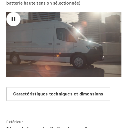
batterie haute tension sélectionnée)
Sprinter
00:00 / 00:00
Tous les
Sprinter
Sprinter
Fourgon
Sprinter
Tourer
Sprinter
Caractéristiques techniques et dimensions
Châssis
Cabine
Sprinter
Châssis
Cabine
Extérieur
double