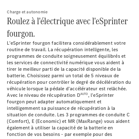
Benz Store
eSprinter
Charge et autonomie
Roulez à l'électrique avec l'eSprinter
fourgon.
L'eSprinter fourgon facilitera considérablement votre
routine de travail. La récupération intelligente, les
Tous les
programmes de conduite soigneusement équilibrés et
eSprinter
les services de connectivité numérique vous aident à
eSprinter
tirer le meilleur parti de la capacité disponible de la
Électrique
Fourgon
batterie. Choisissez parmi un total de 5 niveaux de
eSprinter
récupération pour contrôler le degré de décélération du
Châssis
véhicule lorsque la pédale d'accélérateur est relâchée.
Électrique
Cabine
AUTO
Avec le niveau de récupération D
, l'eSprinter
fourgon peut adapter automatiquement et
intelligemment sa puissance de récupération à la
Configurateur
situation de conduite. Les 3 programmes de conduite C
Mercedes-
(Comfort), E (Economic) et MR (MaxRange) vous aident
Benz Store
également à utiliser la capacité de la batterie en
eVito
fonction de vos besoins - par exemple pour des