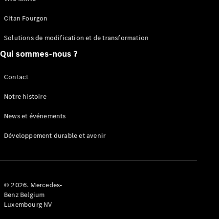
Solutions
numériques
Citan Fourgon
Qualité
Mercedes-
Solutions de modification et de transformation
Benz
Qui sommes-nous ?
Prendre
rendez-
vous à
Contact
l'atelier
Notre histoire
Notices
News et événements
d'utilisation
interactives
Développement durable et avenir
Mercedes-
Benz B2B
Connect
Recherche
de
© 2026. Mercedes-
distributeur
Benz Belgium
Luxembourg NV