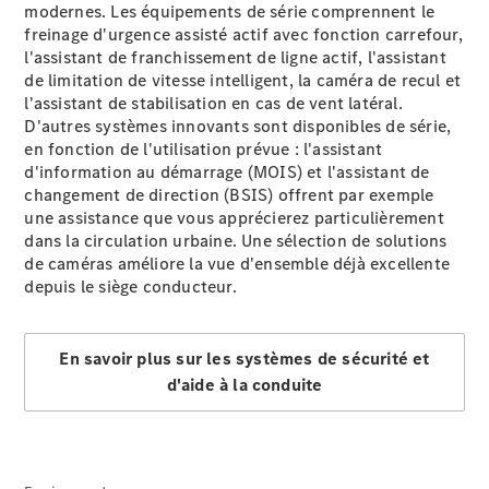
modernes. Les équipements de série comprennent le
freinage d'urgence assisté
actif
avec fonction carrefour,
eCitan
Électrique
l'assistant de franchissement de ligne
actif
, l'assistant
Fourgon
de limitation de vitesse
intelligent
, la caméra de
recul
et
l'assistant de stabilisation en cas de vent
latéral
.
Configurateur
D'autres systèmes innovants sont disponibles de série,
Mercedes-
en fonction de l'utilisation prévue : l'assistant
Benz Store
d'information au démarrage
(MOIS)
et l'assistant de
EQV
changement de direction
(BSIS)
offrent par exemple
une assistance que vous apprécierez particulièrement
dans la circulation urbaine. Une sélection de solutions
de
caméras
améliore la vue d'ensemble déjà excellente
depuis le siège conducteur.
EQV
Électrique
En savoir plus sur les systèmes de sécurité et
d'aide à la conduite
Configurateur
Mercedes-
Benz Store