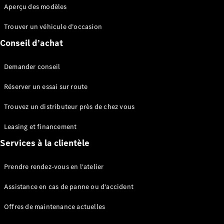
Aperçu des modèles
Trouver un véhicule d’occasion
Vue
Conseil d’achat
d’ensemble
Équipement
de série
Demander conseil
Remote
Réserver un essai sur route
Navigation
Électromobilité
Trouvez un distributeur près de chez vous
Offres digitales
supplémentaires
Leasing et financement
Recherche
de
Services à la clientèle
distributeur
Prendre rendez-vous en l'atelier
Assistance en cas de panne ou d'accident
Offres de maintenance actuelles