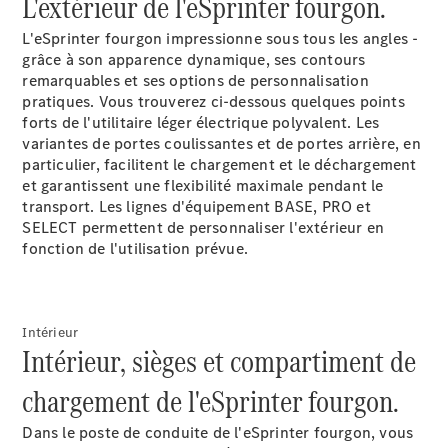
L'extérieur de l'eSprinter fourgon.
Sprinter
Châssis à
L'eSprinter fourgon impressionne sous tous les angles -
benne
grâce à son apparence dynamique, ses contours
remarquables et ses options de personnalisation
pratiques. Vous trouverez ci-dessous quelques points
Configurateur
forts de l'utilitaire léger électrique polyvalent. Les
Mercedes-
variantes de portes coulissantes et de portes arrière, en
Benz Store
particulier, facilitent le chargement et le déchargement
Vito
et garantissent une flexibilité maximale pendant le
transport. Les lignes d'équipement BASE, PRO et
SELECT permettent de personnaliser l'extérieur en
fonction de l'utilisation prévue.
Tous les
Intérieur
Vito
Intérieur, sièges et compartiment de
Vito
Fourgon
chargement de l'eSprinter fourgon.
Vito Mixto
Vito Tourer
Dans le poste de conduite de l'eSprinter fourgon, vous