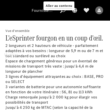
Aller au contenu
Fournisseur / Protection des données
Vue d'ensemble
L'eSprinter fourgon en un coup d'œil.
Fournisseur /
Protection des
2 longueurs et 2 hauteurs de véhicule - parfaitement
données
adaptées à vos besoins : longueur de 5,9 m ou de 7 m et
Modèles
toit standard ou surélevé au choix
Espace de chargement généreux pour un éventail de
missions de transport très vaste : jusqu'à 4,4 m de
longueur de plancher
3 lignes d'équipement attrayantes au choix : BASE, PRO
ou SELECT
3 variantes de batterie pour une autonomie suffisante
en fonction de votre itinéraire : 56, 81 ou 113 kWh
Tous les modèles
Charge remorquée jusqu'à 2 000 kg pour élargir vos
possibilités de transport
Modèles électriques
Jusqu'à 4 250 kg de MTAC (selon la capacité de la