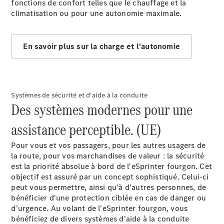
fonctions de confort telles que le chauffage et la
climatisation ou pour une autonomie maximale.
En savoir plus sur la charge et l'autonomie
Tous les
eVito
eVito
Électrique
Fourgon
Systèmes de sécurité et d'aide à la conduite
eVito
Des systèmes modernes pour une
Électrique
Tourer
assistance perceptible. (UE)
Configurateur
Pour vous et vos passagers, pour les autres usagers de
Mercedes-
la route, pour vos marchandises de valeur : la sécurité
Benz Store
est la priorité absolue à bord de l'eSprinter fourgon. Cet
eCitan
objectif est assuré par un concept sophistiqué. Celui-ci
peut vous permettre, ainsi qu'à d'autres personnes, de
bénéficier d'une protection ciblée en cas de danger ou
d'urgence. Au volant de l'eSprinter fourgon, vous
bénéficiez de divers systèmes d'aide à la conduite