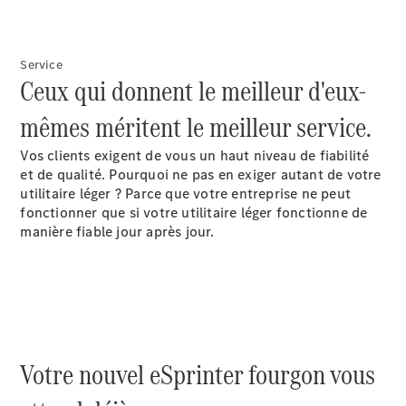
Service
Ceux qui donnent le meilleur d'eux-
mêmes méritent le meilleur service.
Mercedes-
Benz Store
Vos clients exigent de vous un haut niveau de fiabilité
Utilitaires
et de qualité. Pourquoi ne pas en exiger autant de votre
d’occasion
utilitaire léger ? Parce que votre entreprise ne peut
fonctionner que si votre utilitaire léger fonctionne de
manière fiable jour après jour.
Offres
Configurateur
Réserver un
essai sur
route
Leasing &
financement
Votre nouvel eSprinter fourgon vous
Assurances