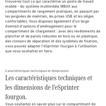
trouverez tout ce qui caractérise un poste de travail
mobile - du système multimédia
MBUX
aux
Configurateur
compartiments de rangement pratiques, en passant par
Mercedes-
les poignées de maintien, les prises USB et les sièges
Benz Store
confortables. Vous disposez également d'un large
Citan
éventail d'options d'aménagement pour le
compartiment de chargement : avec des revêtements de
plancher et de parois robustes en bois ou en plastique,
des cloisons de séparation et des systèmes de fixation,
vous pouvez adapter l'eSprinter fourgon à l'utilisation
que vous souhaitez en faire.
Citan
Fourgon
Caractéristiques techniques et dimensions
Configurateur
Les caractéristiques techniques et
Mercedes-
Benz Store
les dimensions de l'eSprinter
Marco Polo
fourgon.
Vous souhaitez en savoir plus sur le compartiment de