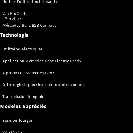
Notice d’utilisation interactive
Van ProCenter
Services
Mercedes-Benz B2B Connect
Technologie
Utilitaires électriques
Application Mercedes-Benz Electric Ready
Solutions
de recharge
A propos de Mercedes-Benz
Service
Offre digitale pour les clients professionnels
Service
véhicules
Transmission intégrale
utilitaires
Maintenance
Modèles appréciés
Mercedes-
Benz
Sprinter fourgon
Solutions
de mobilité
Vito Mixto