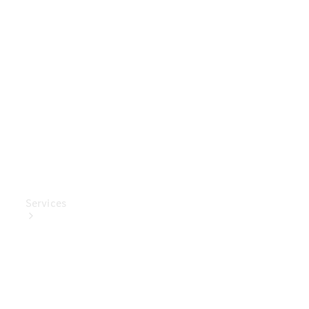
Mercedes-
Benz
Collection
Entretien
de voiture
Services