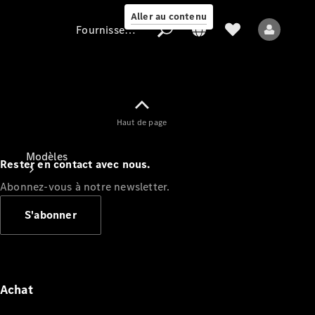
Aller au contenu
Fournisseur / Protection des données
Fournisseur /
Haut de page
Protection des
données
Modèles
Rester en contact avec nous.
Abonnez-vous à notre newsletter.
S'abonner
Tous les modèles
Nouveaux modèles
Achat