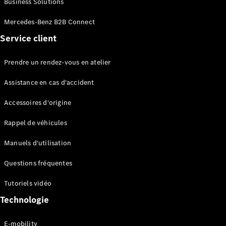
Business Solutions
EQS
Électrique
Berline
Mercedes-Benz B2B Connect
Classe E
Service client
Berline
Classe S
Classe S
Prendre un rendez-vous en atelier
Limousine
Mercedes-
Assistance en cas d'accident
Maybach
Classe S
Accessoires d'origine
Rappel de véhicules
Configurateur
Mercedes-
Manuels d'utilisation
Benz Store
SUV
Questions fréquentes
Tutoriels vidéo
Technologie
E-mobility