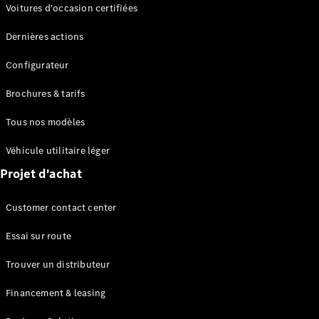
Modèles électriques
Voitures d'occasion certifiées
Modèles Plug-in Hybrid
Dernières actions
Berline
Configurateur
Brochures & tarifs
Tous nos modèles
Véhicule utilitaire léger
Tous les
Projet d'achat
Berlines
CLA
Électrique
Customer contact center
CLA
Classe C
Essai sur route
Berline
Classe
Trouver un distributeur
C
Électrique
Berline
Financement & leasing
EQE
Électrique
Berline