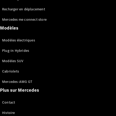
Tous les
Recharger en déplacement
SUVs
EQA
Électrique
Mercedes me connect store
EQE
Électrique
SUV
Modèles
EQS
Électrique
SUV
Modèles électriques
Mercedes-
Maybach
Électrique
Plug-in Hybrides
EQS SUV
GLA
Modèles SUV
GLA
Nouveau
GLA
Nouveau
Électrique
Cabriolets
GLB
Électrique
GLB
Mercedes-AMG GT
GLC
Électrique
Plus sur Mercedes
GLC
GLC Coupé
GLE
Contact
GLE
Nouveau
Histoire
GLE Coupé