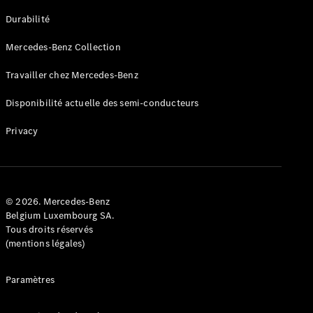
GLE
Nouveau
Durabilité
Coupé
GLS
Mercedes-Benz Collection
GLS
Nouveau
Mercedes-
Travailler chez Mercedes-Benz
Maybach
GLS SUV
Disponibilité actuelle des semi-conducteurs
Mercedes-
Maybach
Nouveau
Privacy
GLS SUV
Classe G
Véhicule
Électrique
tout-
terrain
© 2026. Mercedes-Benz
Classe G
Belgium Luxembourg SA.
Véhicule
Tous droits réservés
tout-terrain
(mentions légales)
Configurateur
Paramètres
Mercedes-
Benz Store