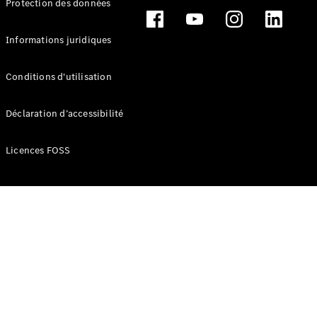
Protection des données
Break
Informations juridiques
Conditions d'utilisation
Tous les
Déclaration d’accessibilité
Breaks
CLA
Licences FOSS
Shooting
Électrique
Brake
CLA
Shooting
Brake
Classe C
Break
Classe C
Break All-
Terrain
Classe E