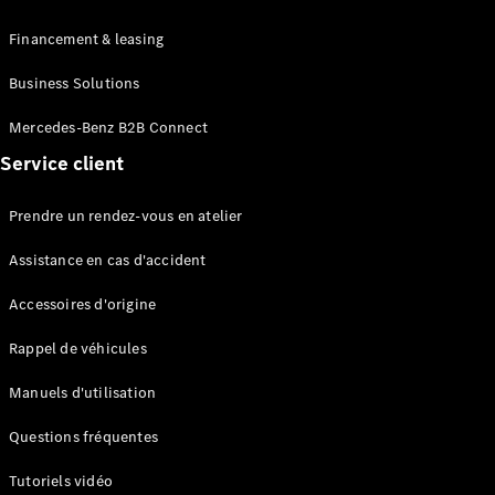
EQS
Électrique
Berline
Financement & leasing
Classe E
Business Solutions
Berline
Classe S
Mercedes-Benz B2B Connect
Classe S
Limousine
Service client
Mercedes-
Maybach
Prendre un rendez-vous en atelier
Classe S
Assistance en cas d'accident
Configurateur
Accessoires d'origine
Mercedes-
Benz Store
Rappel de véhicules
SUV
Manuels d'utilisation
Questions fréquentes
Tutoriels vidéo