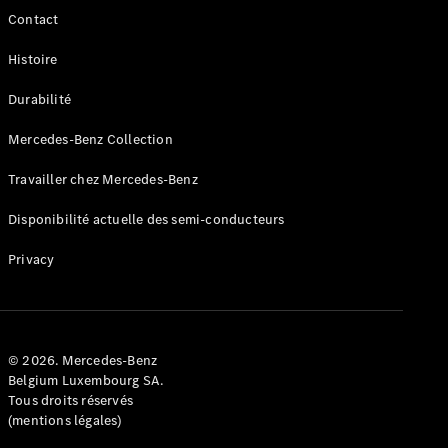
GLE
Contact
Nouveau
Coupé
GLS
Histoire
GLS
Nouveau
Mercedes-
Durabilité
Maybach
GLS SUV
Mercedes-Benz Collection
Mercedes-
Maybach
Nouveau
Travailler chez Mercedes-Benz
GLS SUV
Classe G
Disponibilité actuelle des semi-conducteurs
Véhicule
Électrique
Privacy
tout-
terrain
Classe G
Véhicule
tout-terrain
© 2026. Mercedes-Benz
Belgium Luxembourg SA.
Configurateur
Tous droits réservés
Mercedes-
(mentions légales)
Benz Store