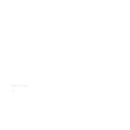
Mercedes-
Benz
Collection
Entretien
de voiture
Services