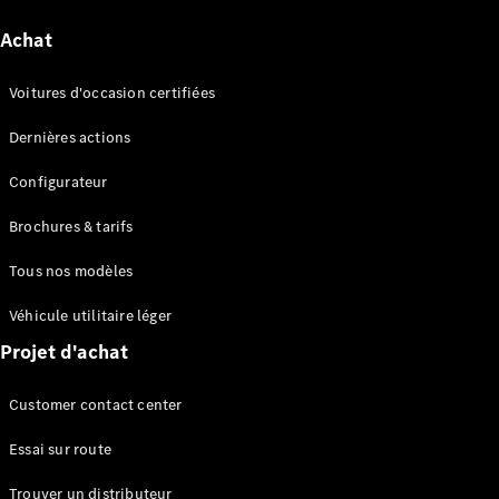
Modèles électriques
Modèles Plug-in Hybrid
Achat
Voitures d'occasion certifiées
Berline
Dernières actions
Configurateur
Brochures & tarifs
Tous les
Tous nos modèles
Berlines
CLA
Électrique
Véhicule utilitaire léger
CLA
Projet d'achat
Classe C
Berline
Classe
Customer contact center
C
Électrique
Berline
Essai sur route
EQE
Électrique
Berline
Trouver un distributeur