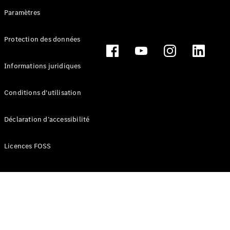
Break
Paramètres
Protection des données
Informations juridiques
Tous les
Breaks
Conditions d'utilisation
CLA
Shooting
Électrique
Déclaration d’accessibilité
Brake
CLA
Licences FOSS
Shooting
Brake
Classe C
Break
Classe C
Break All-
Terrain
Classe E