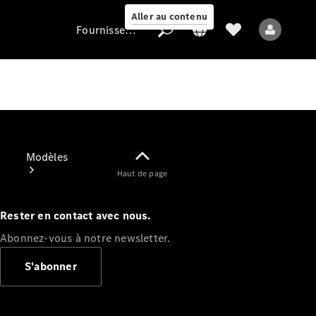
Aller au contenu
Fournisseur / Protection des données
Fournisseur /
Protection des
données
Modèles
Haut de page
Rester en contact avec nous.
Abonnez-vous à notre newsletter.
S'abonner
Tous les modèles
Nouveaux modèles