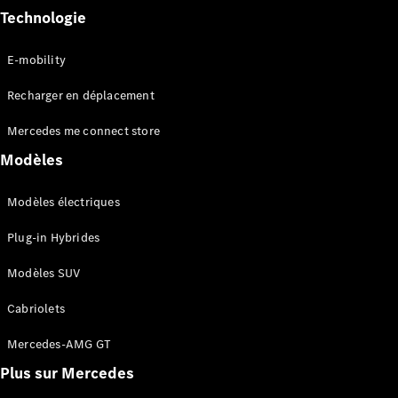
Tous les
Technologie
SUVs
EQA
Électrique
E-mobility
EQE
Électrique
SUV
Recharger en déplacement
EQS
Électrique
SUV
Mercedes me connect store
Mercedes-
Modèles
Maybach
Électrique
EQS SUV
GLA
Modèles électriques
GLA
Nouveau
Plug-in Hybrides
GLA
Nouveau
Électrique
GLB
Électrique
Modèles SUV
GLB
GLC
Électrique
Cabriolets
GLC
GLC Coupé
Mercedes-AMG GT
GLE
GLE
Nouveau
Plus sur Mercedes
GLE Coupé