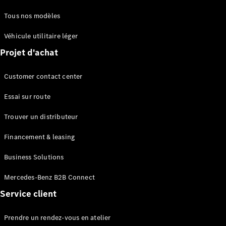
EQS
Électrique
Tous nos modèles
Berline
Classe E
Véhicule utilitaire léger
Berline
Classe S
Projet d'achat
Classe S
Limousine
Customer contact center
Mercedes-
Maybach
Essai sur route
Classe S
Trouver un distributeur
Configurateur
Financement & leasing
Mercedes-
Benz Store
Business Solutions
SUV
Mercedes-Benz B2B Connect
Service client
Prendre un rendez-vous en atelier