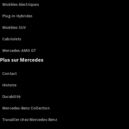
GLE
Modèles électriques
Nouveau
Coupé
GLS
Plug-in Hybrides
GLS
Nouveau
Mercedes-
Modèles SUV
Maybach
GLS SUV
Cabriolets
Mercedes-
Mercedes-AMG GT
Maybach
Nouveau
GLS SUV
Plus sur Mercedes
Classe G
Véhicule
Électrique
Contact
tout-
terrain
Histoire
Classe G
Véhicule
Durabilité
tout-terrain
Mercedes-Benz Collection
Configurateur
Travailler chez Mercedes-Benz
Mercedes-
Benz Store