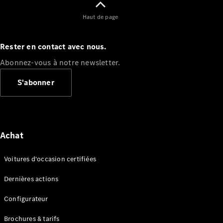
Modèles électriques
Modèles Plug-in Hybrid
Haut de page
Berline
Rester en contact avec nous.
Abonnez-vous à notre newsletter.
S'abonner
Tous les
Berlines
Achat
CLA
Électrique
CLA
Classe C
Voitures d'occasion certifiées
Berline
Classe
Dernières actions
C
Électrique
Berline
Configurateur
EQE
Électrique
Brochures & tarifs
Berline