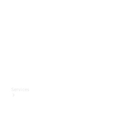
Mercedes-
Benz
Collection
Entretien
de voiture
Services