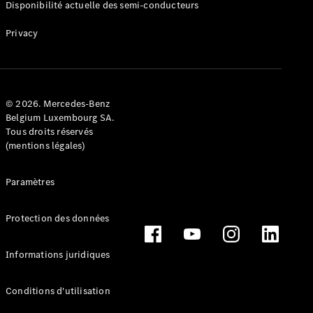
Disponibilité actuelle des semi-conducteurs
Break
Privacy
© 2026. Mercedes-Benz
Tous les
Belgium Luxembourg SA.
Breaks
Tous droits réservés
CLA
(mentions légales)
Shooting
Électrique
Brake
Paramètres
CLA
Shooting
Brake
Protection des données
Classe C
Break
Informations juridiques
Classe C
Break All-
Terrain
Conditions d'utilisation
Classe E