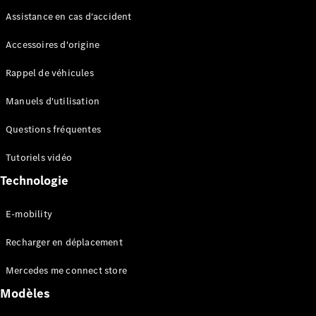
Tous les
Assistance en cas d'accident
SUVs
EQA
Électrique
Accessoires d'origine
EQE
Électrique
SUV
Rappel de véhicules
EQS
Électrique
SUV
Manuels d'utilisation
Mercedes-
Questions fréquentes
Maybach
Électrique
EQS SUV
Tutoriels vidéo
GLA
GLA
Nouveau
Technologie
GLA
Nouveau
Électrique
GLB
Électrique
E-mobility
GLB
GLC
Électrique
Recharger en déplacement
GLC
GLC Coupé
Mercedes me connect store
GLE
Modèles
GLE
Nouveau
GLE Coupé