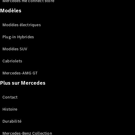
Mercedes me connect store
Modèles
Configurateur
Mercedes-
Modèles électriques
Benz Store
Coupé
Plug-in Hybrides
Modèles SUV
Cabriolets
Mercedes-AMG GT
Tous les
Coupés
Plus sur Mercedes
CLE Coupé
Mercedes-
Contact
AMG GT
Coupé
Histoire
Mercedes-
AMG GT
Durabilité
Nouveau
Électrique
Coupé 4
Portes
Mercedes-Benz Collection