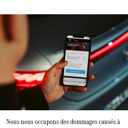
Modèles électriques
Modèles Plug-in Hybrid
Berline
Tous les
Berlines
CLA
Électrique
CLA
Classe C
Berline
Classe
C
Nouveau
Électrique
Berline
EQE
Électrique
Berline