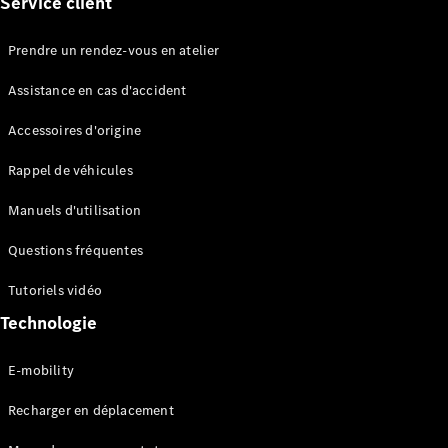
Service client
Break
Classe E
Break All-
Prendre un rendez-vous en atelier
Terrain
Assistance en cas d'accident
Configurateur
Accessoires d'origine
Mercedes-
Benz Store
Rappel de véhicules
Hatchback
Manuels d'utilisation
Questions fréquentes
Tutoriels vidéo
Technologie
Tous les
Hatchbacks
E-mobility
Classe A
Berline
Recharger en déplacement
compacte
Classe B