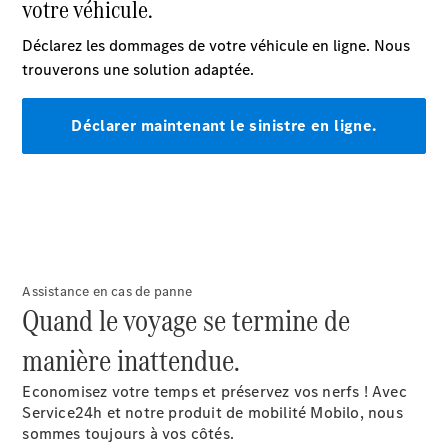
EQS
Électrique
Berline
Classe E
Berline
Classe S
Classe S
Limousine
Mercedes-
Maybach
Classe S
Configurateur
Mercedes-
Assistance en cas de panne
Benz Store
Quand le voyage se termine de
SUV
manière inattendue.
Economisez votre temps et préservez vos nerfs ! Avec
Service24h et notre produit de mobilité Mobilo, nous
sommes toujours à vos côtés.