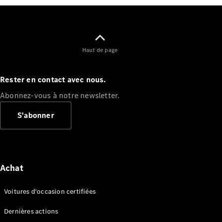
GLE
Nouveau
Coupé
GLS
GLS
Nouveau
Mercedes-
Haut de page
Maybach
GLS SUV
Mercedes-
Rester en contact avec nous.
Maybach
Nouveau
Abonnez-vous à notre newsletter.
GLS SUV
Classe G
S'abonner
Véhicule
Électrique
tout-
terrain
Classe G
Véhicule
Achat
tout-terrain
Voitures d'occasion certifiées
Configurateur
Mercedes-
Dernières actions
Benz Store