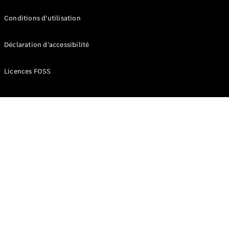
Series
Conditions d'utilisation
Configurateur
Déclaration d’accessibilité
Mercedes-
Benz Store
Grand Limousine
Licences FOSS
VLE
Électrique
Configurateur
Mercedes-
Benz Store
Monospace