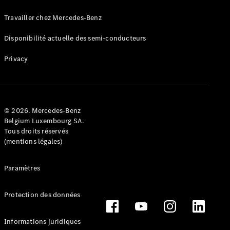
Travailler chez Mercedes-Benz
Configurateur
Mercedes-
Disponibilité actuelle des semi-conducteurs
Benz Store
Cabriolet
Privacy
© 2026. Mercedes-Benz
Belgium Luxembourg SA.
Tous les
Tous droits réservés
Cabriolets
(mentions légales)
CLE
Cabriolet
Paramètres
Mercedes-
AMG SL
Roadster
Protection des données
Mercedes-
Maybach SL
Informations juridiques
Monogram