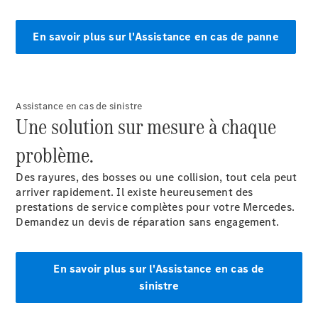
Tous les
SUVs
En savoir plus sur l'Assistance en cas de panne
EQA
Électrique
EQE
Électrique
SUV
EQS
Électrique
SUV
Assistance en cas de sinistre
Mercedes-
Une solution sur mesure à chaque
Maybach
Électrique
EQS SUV
problème.
GLA
GLA
Des rayures, des bosses ou une collision, tout cela peut
Nouveau
GLA
arriver rapidement. Il existe heureusement des
Nouveau
Électrique
GLB
prestations de service complètes pour votre Mercedes.
Électrique
GLB
Demandez un devis de réparation sans engagement.
GLC
Électrique
GLC
GLC Coupé
En savoir plus sur l'Assistance en cas de
GLE
sinistre
GLE
Nouveau
GLE Coupé