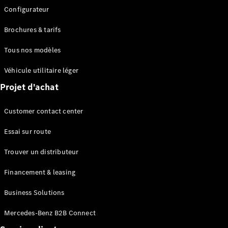
Break
Configurateur
Brochures & tarifs
Tous nos modèles
Véhicule utilitaire léger
Tous les
Projet d'achat
Breaks
CLA
Customer contact center
Shooting
Électrique
Brake
Essai sur route
CLA
Shooting
Trouver un distributeur
Brake
Classe C
Financement & leasing
Break
Classe C
Business Solutions
Break All-
Terrain
Mercedes-Benz B2B Connect
Classe E