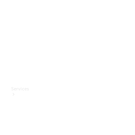
Mercedes-
Benz
Collection
Entretien
de voiture
Services