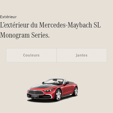
Configurateur
Mercedes-
Extérieur
Benz Store
L’extérieur du Mercedes-Maybach SL
Cabriolet
Monogram Series.
Couleurs
Jantes
Tous les
Cabriolets
CLE
Cabriolet
Mercedes-
AMG SL
Roadster
Mercedes-
Maybach SL
Monogram