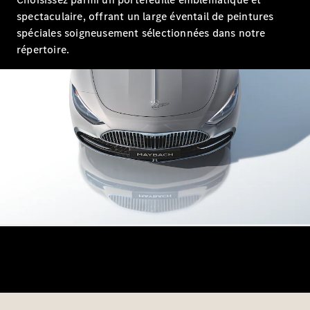
spectaculaire, offrant un large éventail de peintures
Configurateur
spéciales soigneusement sélectionnées dans notre
Mercedes-
répertoire.
Benz Store
Coupé
Tous les
Coupés
CLE Coupé
Mercedes-
AMG GT
Coupé
Mercedes-
AMG GT
Nouveau
Électrique
Coupé 4
Portes