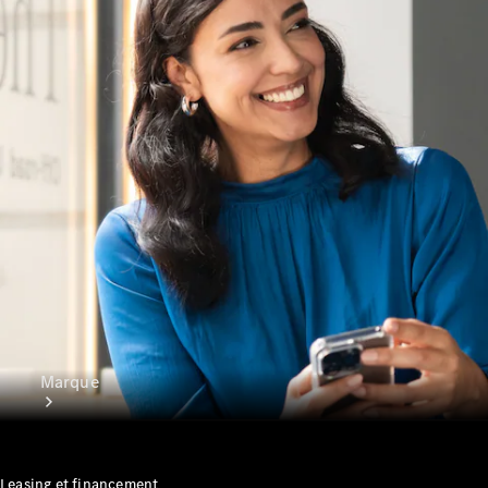
Applications
Mercedes-
Benz
Manuels
d'utilisation
Assistance
et contact
Marque
Leasing et financement