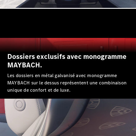
GLE
Nouveau
Coupé
GLS
GLS
Nouveau
Mercedes-
Maybach
GLS SUV
Mercedes-
Maybach
Nouveau
Dossiers exclusifs avec monogramme
GLS SUV
MAYBACH.
Classe G
Véhicule
Les dossiers en métal galvanisé avec monogramme
Électrique
tout-
MAYBACH sur le dessus représentent une combinaison
terrain
unique de confort et de luxe.
Classe G
Véhicule
tout-terrain
Configurateur
Mercedes-
Benz Store