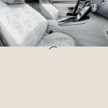
Tous les
Monospaces
EQV
Électrique
Classe V
Marco Polo
Configurateur
Mercedes-
Benz Store
Véhicules utilitaires
Configurateur
Mercedes-Benz Store