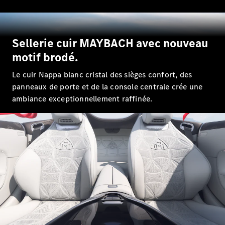
Tous les
SUVs
EQA
Électrique
EQE
Sellerie cuir MAYBACH avec nouveau
Électrique
SUV
motif brodé.
EQS
Électrique
SUV
Le cuir Nappa blanc cristal des sièges confort, des
Mercedes-
panneaux de porte et de la console centrale crée une
Maybach
Électrique
ambiance exceptionnellement raffinée.
EQS SUV
GLA
GLA
Nouveau
GLA
Nouveau
Électrique
GLB
Électrique
GLB
GLC
Électrique
GLC
GLC Coupé
GLE
GLE
Nouveau
GLE Coupé