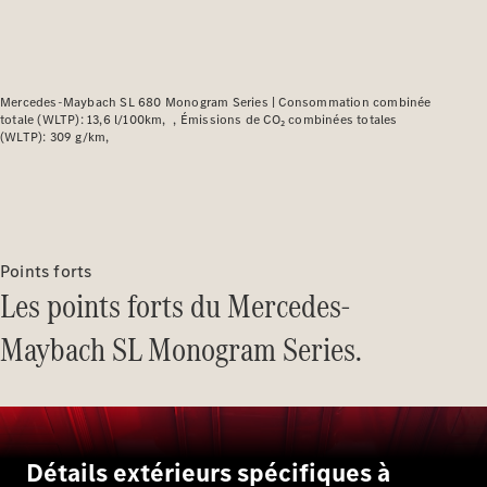
Modèles électriques
Modèles Plug-in Hybrid
Berline
Mercedes-Maybach SL 680 Monogram Series |
Consommation combinée
totale (WLTP): 13,6 l/100km
Émissions de CO₂ combinées totales
(WLTP): 309 g/km
Tous les
Points forts
Berlines
Les points forts du Mercedes-
CLA
Électrique
CLA
Maybach SL Monogram Series.
Classe C
Berline
Classe
C
Électrique
Berline
EQE
Détails extérieurs spécifiques à
Électrique
Berline