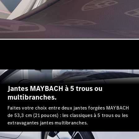
Break
Tous les
Breaks
CLA
Shooting
Électrique
Brake
CLA
Jantes MAYBACH à 5 trous ou
Shooting
Brake
multibranches.
Classe C
Faites votre choix entre deux jantes forgées MAYBACH
Break
Classe C
de 53,3 cm (21 pouces) : les classiques à 5 trous ou les
Break All-
extravagantes jantes multibranches.
Terrain
Classe E