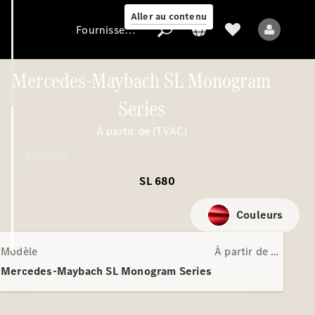
Aller au contenu
Fournisseur / Protection des données
Mercedes-Maybach SL Monogram
Series
Fournisseur /
Protection des
À partir de (TVAC)
données
Modèles
SL 680
Couleurs
Modèle
À partir de (TVAC)
Tous les modèles
Mercedes-Maybach SL Monogram Series
Nouveaux modèles