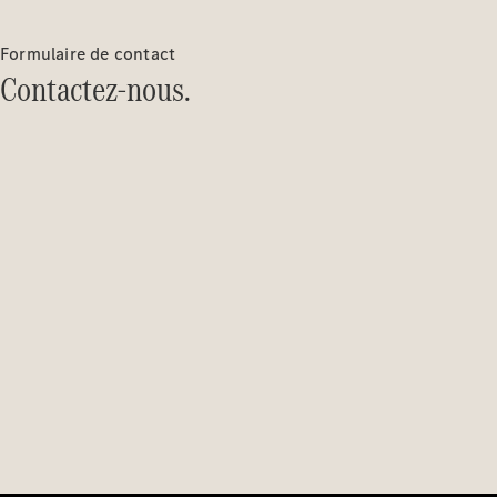
Luxembourg
Formulaire de contact
Contactez-nous.
Travailler
chez
Mercedes-
Benz
Nous
contacter