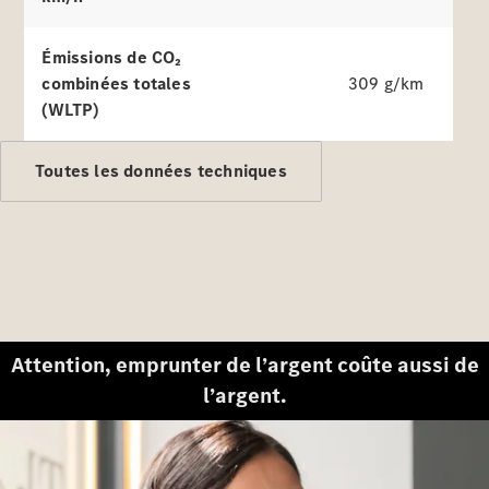
Tous les
services
Solutions
Émissions de CO₂
de charge
combinées totales
309 g/km
(WLTP)
Prenez
votre
Toutes les données techniques
rendez-
vous de
service
Maintenance
et
réparation
Assistance
en cas de
Attention, emprunter de l’argent coûte aussi de
panne ou
d'accident
l’argent.
Assurance