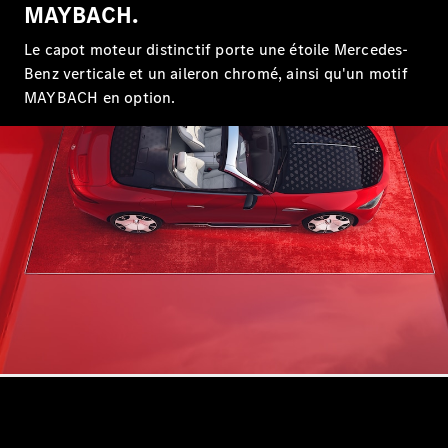
MAYBACH.
EQS
Électrique
Berline
Le capot moteur distinctif porte une étoile Mercedes-
Classe E
Benz verticale et un aileron chromé, ainsi qu'un motif
Berline
MAYBACH en option.
Classe S
Classe S
Limousine
Mercedes-
Maybach
Classe S
Configurateur
Mercedes-
Benz Store
SUV