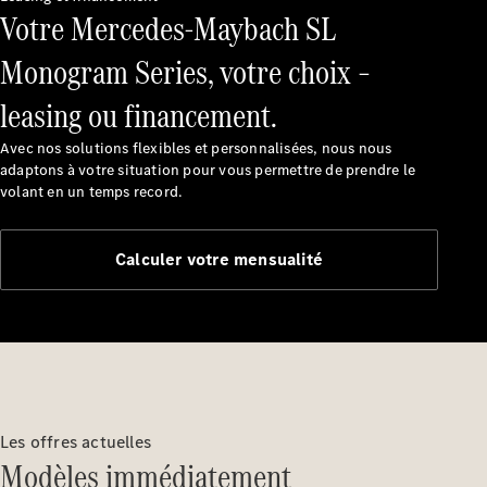
Votre Mercedes-Maybach SL
Monogram Series, votre choix –
Découvrez
nos
leasing ou financement.
dernières
actualités
Avec nos solutions flexibles et personnalisées, nous nous
À propos
adaptons à votre situation pour vous permettre de prendre le
de
volant en un temps record.
Mercedes-
Benz
Calculer votre mensualité
Les offres actuelles
Modèles immédiatement