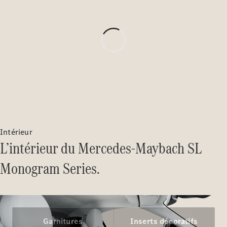
Series
Configurateur
Mercedes-
Benz Store
Grand Limousine
Intérieur
L’intérieur du Mercedes-Maybach SL
VLE
Électrique
Monogram Series.
Configurateur
Mercedes-
Benz Store
Monospace
Garnitures
Inserts décoratifs