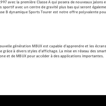
97 avec la première Classe A qui posera de nouveaux jalons en
Tous les
 sportif avec un centre de gravité plus bas qui seront égaleme
SUVs
sse B dynamique Sports Tourer est notre offre polyvalente pour
EQA
Électrique
EQE
Électrique
SUV
EQS
Électrique
SUV
Mercedes-
Maybach
Électrique
nouvelle génération MBUX est capable d’apprendre et les écrans
EQS SUV
e grâce à divers styles d’affichage. La mise en réseau des sma
GLA
one et de MBUX pour accéder à des applications importantes.
GLA
Nouveau
GLA
Nouveau
Électrique
GLB
Électrique
GLB
GLC
Électrique
GLC
GLC Coupé
GLE
GLE
Nouveau
GLE Coupé