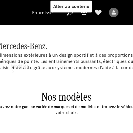
Aller au contenu
Fournisseur / Protection des données
Mercedes-Benz.
Fournisseur /
Protection des
imensions extérieures à un design sportif et à des proportions
données
ériques de pointe. Les entraînements puissants, électriques ou
Modèles
aisir et détente grâce aux systèmes modernes d’aide à la condu
Nos modèles
uvrez notre gamme variée de marques et de modèles et trouvez le véhicu
votre choix.
Tous les modèles
Nouveaux modèles