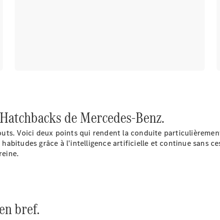
EQS
Électrique
Berline
Classe E
Berline
Classe S
Classe S
Limousine
Mercedes-
Maybach
Classe S
des Hatchbacks de Mercedes-Benz.
Configurateur
ts. Voici deux points qui rendent la conduite particulièremen
Mercedes-
habitudes grâce à l'intelligence artificielle et continue sans c
Benz Store
reine.
SUV
en bref.