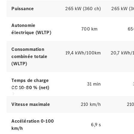
Mercedes-
Benz
Puissance
265 kW (360 ch)
265 kW (3
Collection
Entretien
Autonomie
de voiture
700 km
65
électrique (WLTP)
Consommation
19,4 kWh/100km
20,7 kWh/
combinée totale
(WLTP)
Temps de charge
31 min
CC 10-80 % (net)
Services
Vitesse maximale
210 km/h
21
Accélération 0-100
6,9 s
km/h