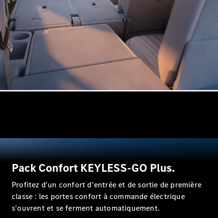
Break
Classe E
Break All-
Terrain
Configurateur
Mercedes-
Benz Store
Hatchback
Tous les
Pack Confort KEYLESS-GO Plus.
Hatchbacks
Classe A
Profitez d'un confort d'entrée et de sortie de première
Berline
classe : les portes confort à commande électrique
compacte
s'ouvrent et se ferment automatiquement.
Classe B