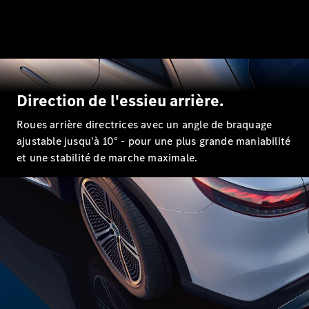
GLE
Nouveau
Coupé
GLS
GLS
Nouveau
Mercedes-
Maybach
GLS SUV
Direction de l'essieu arrière.
Mercedes-
Maybach
Nouveau
Roues arrière directrices avec un angle de braquage
GLS SUV
ajustable jusqu'à 10° - pour une plus grande maniabilité
Classe G
et une stabilité de marche maximale.
Véhicule
Électrique
tout-
terrain
Classe G
Véhicule
tout-terrain
Configurateur
Mercedes-
Benz Store