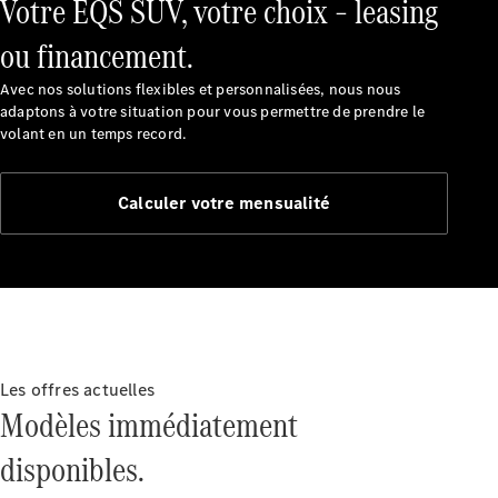
Votre EQS SUV, votre choix – leasing
ou financement.
Découvrez
Avec nos solutions flexibles et personnalisées, nous nous
nos
adaptons à votre situation pour vous permettre de prendre le
dernières
volant en un temps record.
actualités
À propos
de
Calculer votre mensualité
Mercedes-
Benz
Les offres actuelles
Modèles immédiatement
disponibles.