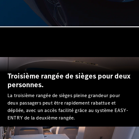
Break
Tous les
Breaks
CLA
Shooting
Électrique
Troisième rangée de sièges pour deux
Brake
CLA
personnes.
Shooting
Brake
La troisième rangée de sièges pleine grandeur pour
Classe C
deux passagers peut être rapidement rabattue et
Break
dépliée, avec un accès facilité grâce au système EASY-
Classe C
ENTRY de la deuxième rangée.
Break All-
Terrain
Classe E