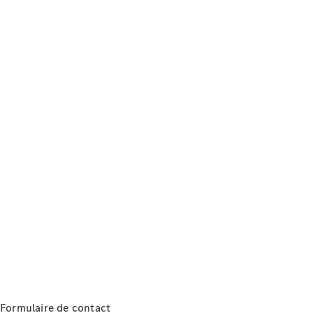
autonome
Systèmes
d'assistance
à la
conduite et
sécurité
Multimédia
MBUX
Mises à jour
en direct
Design et
concept
cars
Électromobilité
Développement
durable
Mercedes-
Benz
Belgium
Formulaire de contact