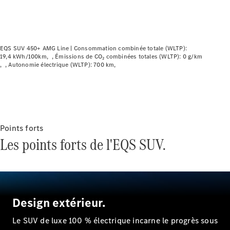
Modèles électriques
Modèles Plug-in Hybrid
Berline
EQS SUV 450+ AMG Line |
Consommation combinée totale (WLTP):
19,4 kWh/100km
Émissions de CO₂ combinées totales (WLTP): 0 g/km
Autonomie électrique (WLTP): 700 km
Tous les
Points forts
Berlines
Les points forts de l'EQS SUV.
CLA
Électrique
CLA
Classe C
Berline
Classe
C
Électrique
Design extérieur.
Berline
EQE
Le SUV de luxe 100 % électrique incarne le progrès sous
Électrique
Berline