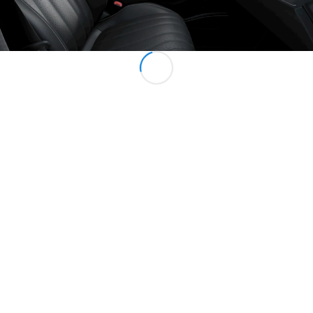
Tous les
Monospaces
EQV
Électrique
Classe V
Marco Polo
Configurateur
Mercedes-
Benz Store
Véhicules utilitaires
Configurateur
Mercedes-Benz Store