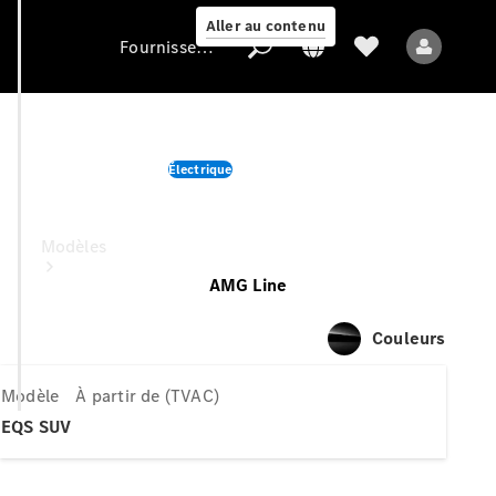
Aller au contenu
Fournisseur / Protection des données
EQS SUV
Électrique
Fournisseur /
Protection des
À partir de (TVAC)
données
Modèles
AMG Line
Couleurs
Modèle
À partir de (TVAC)
Tous les modèles
EQS SUV
Nouveaux modèles