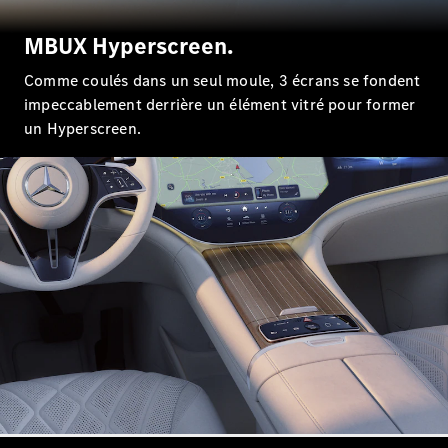
Tous les
SUVs
MBUX Hyperscreen.
EQA
Électrique
EQE
Comme coulés dans un seul moule, 3 écrans se fondent
Électrique
SUV
impeccablement derrière un élément vitré pour former
EQS
un Hyperscreen.
Électrique
SUV
Mercedes-
Maybach
Électrique
EQS SUV
GLA
GLA
Nouveau
GLA
Nouveau
Électrique
GLB
Électrique
GLB
GLC
Électrique
GLC
GLC Coupé
GLE
GLE
Nouveau
GLE Coupé