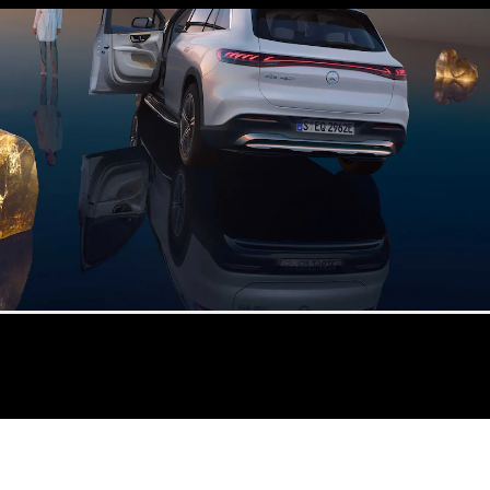
Configurateur
Mercedes-
Benz Store
Coupé
Tous les
Coupés
CLE Coupé
Mercedes-
AMG GT
Coupé
Mercedes-
AMG GT
Nouveau
Électrique
Coupé 4
Portes