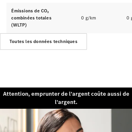
Tous les
services
Émissions de CO₂
Solutions
combinées totales
0 g/km
0 
de charge
(WLTP)
Prenez
Toutes les données techniques
votre
rendez-
vous de
service
Maintenance
et
réparation
Assistance
en cas de
Attention, emprunter de l’argent coûte aussi de
panne ou
l’argent.
d'accident
Assurance