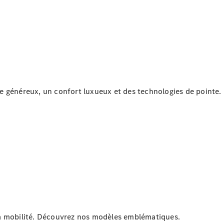
Break
Classe E
Break All-
Terrain
Configurateur
Mercedes-
Benz Store
e généreux, un confort luxueux et des technologies de pointe.
Hatchback
Tous les
Hatchbacks
Classe A
Berline
compacte
la mobilité. Découvrez nos modèles emblématiques.
Classe B