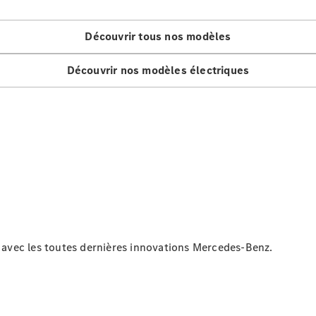
GLE
Nouveau
Coupé
GLS
Découvrir tous nos modèles
GLS
Nouveau
Mercedes-
Découvrir nos modèles électriques
Maybach
GLS SUV
Mercedes-
Maybach
Nouveau
GLS SUV
Classe G
Véhicule
Électrique
tout-
terrain
Classe G
Véhicule
tout-terrain
avec les toutes dernières innovations Mercedes‑Benz.
Configurateur
Mercedes-
Benz Store