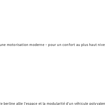
Configurateur
Mercedes-
Benz Store
Coupé
t une motorisation moderne – pour un confort au plus haut nive
Tous les
Coupés
CLE Coupé
Mercedes-
AMG GT
Coupé
Mercedes-
AMG GT
Nouveau
Électrique
Coupé 4
Portes
 berline allie l'espace et la modularité d'un véhicule polyvalen