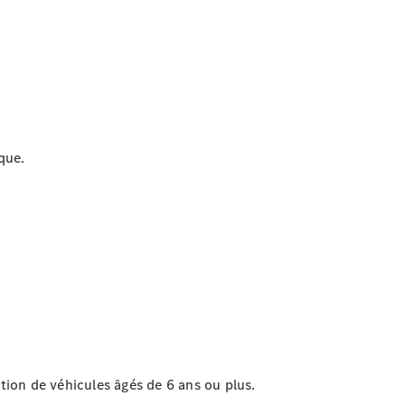
Break
Tous les
que.
Breaks
CLA
Shooting
Électrique
Brake
CLA
Shooting
Brake
Classe C
Break
Classe C
Break All-
Terrain
ction de
véhicules
âgés de 6 ans ou plus.
Classe E