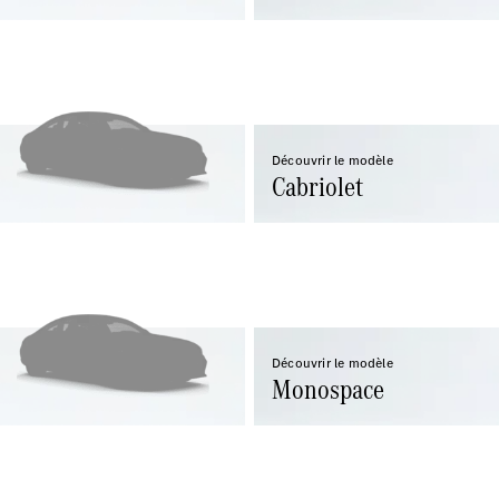
Tous les
SUVs
EQA
Électrique
EQE
Électrique
SUV
EQS
Électrique
SUV
Découvrir le modèle
Cabriolet
Mercedes-
Maybach
Électrique
EQS SUV
GLA
GLA
Nouveau
GLA
Nouveau
Électrique
GLB
Électrique
GLB
Découvrir le modèle
GLC
Électrique
Monospace
GLC
GLC Coupé
GLE
GLE
Nouveau
GLE Coupé