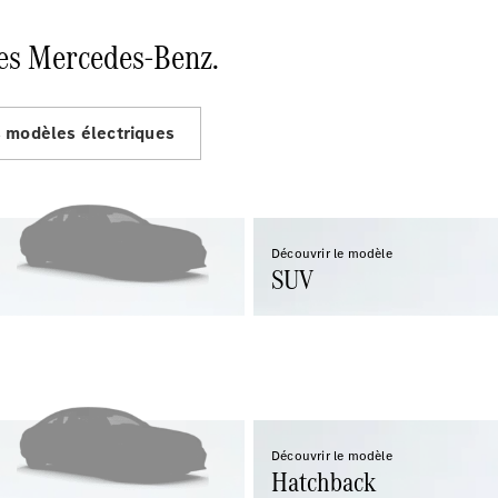
EQS
Électrique
Berline
es Mercedes-Benz.
Classe E
Berline
Classe S
Classe S
s modèles électriques
Limousine
Mercedes-
Maybach
Classe S
Découvrir le modèle
SUV
Configurateur
Mercedes-
Benz Store
SUV
Découvrir le modèle
Hatchback